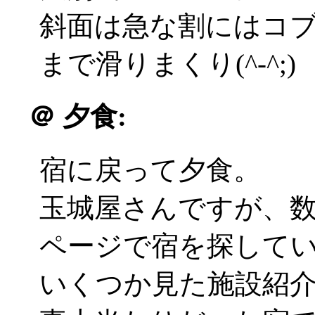
斜面は急な割にはコ
まで滑りまくり(^-^;)
＠
夕食:
宿に戻って夕食。
玉城屋さんですが、
ページで宿を探して
いくつか見た施設紹