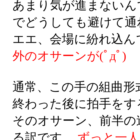
あまり気が進まないん
でどうしても避けて通れ
エエ、会場に紛れ込ん
外のオサーンが(ﾟдﾟ)
通常、この手の組曲形
終わった後に拍手をす
そのオサーン、前半の
る訳です、
ずっと一人