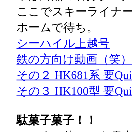
ここでスキーライナ
ホームで待ち。
シーハイル上越号
鉄の方向け動画（笑）要Q
その２ HK681系 要Quic
その３ HK100型 要Quic
駄菓子菓子！！