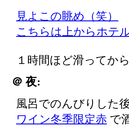
見よこの眺め（笑）
こちらは上からホテ
１時間ほど滑ってか
＠
夜:
風呂でのんびりした
ワイン冬季限定赤
で