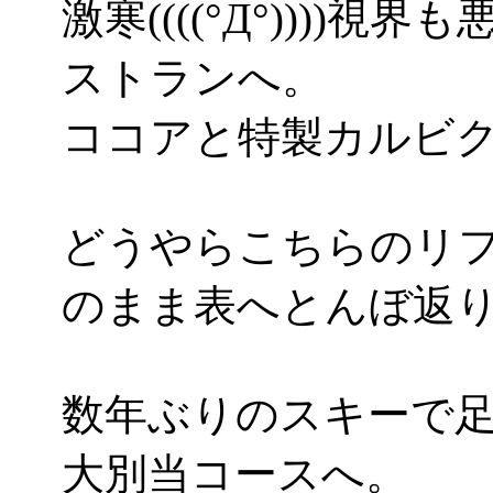
激寒((((°Д°)))
ストランへ。
ココアと特製カルビ
どうやらこちらのリ
のまま表へとんぼ返
数年ぶりのスキーで
大別当コースへ。