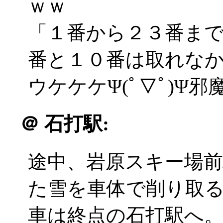
ｗｗ
「１番から２３番ま
番と１０番は取れな
ウケケケΨ(ﾟ▽ﾟ)Ψ
＠
石打駅:
途中、岩原スキー場
た雪を車体で削り取
車は終点の石打駅へ