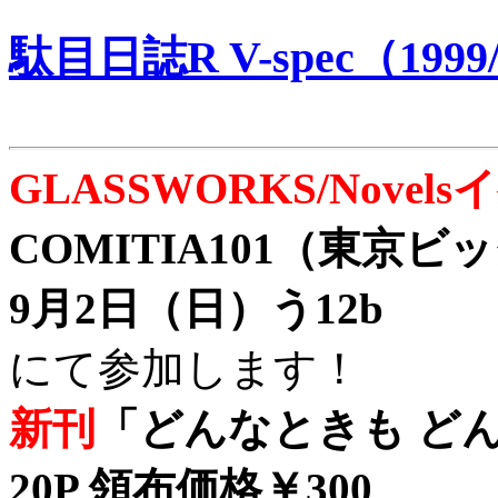
駄目日誌R V-spec（1999/
GLASSWORKS/Nove
COMITIA101（東京
9月2日（日）う12b
にて参加します！
新刊
「どんなときも どん
20P 領布価格￥300