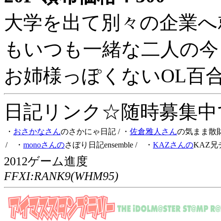
大学を出て別々の企業へ
もいつも一緒な二人の今
お姉様っぽくないOL百
日記リンク☆随時募集中です
・
おさかなさん
のさかにゃ日記
/ ・
佐倉雅人さん
の気まま散
/ ・
monoさんの
さぼり日記ensemble
/ ・
KAZさんの
KAZ兄
2012ゲーム進度
FFXI:RANK9(WHM95)