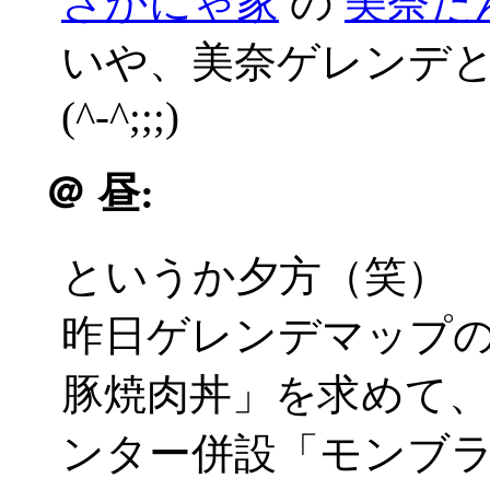
さかにゃ家
の
美奈た
いや、美奈ゲレンデ
(^-^;;;)
＠
昼:
というか夕方（笑）
昨日ゲレンデマップ
豚焼肉丼」を求めて
ンター併設「モンブ