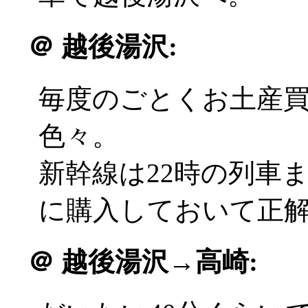
＠
越後湯沢:
毎度のごとくお土産
色々。
新幹線は22時の列車
に購入しておいて正解(^
＠
越後湯沢→高崎: