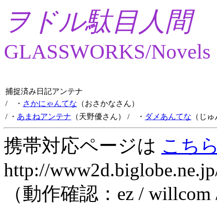
ヲドル駄目人間
GLASSWORKS/Novels
捕捉済み日記アンテナ
/ ・
さかにゃんてな
（おさかなさん）
/ ・
あまねアンテナ
（天野優さん）
/ ・
ダメあんてな
（じゅ
携帯対応ページは
こち
http://www2d.biglobe.ne.jp
（動作確認：ez / willcom 