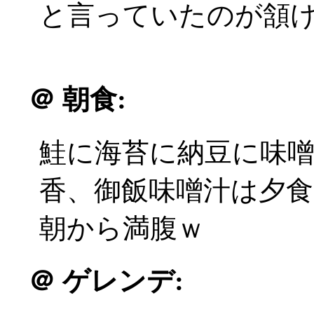
と言っていたのが頷
＠
朝食:
鮭に海苔に納豆に味
香、御飯味噌汁は夕
朝から満腹ｗ
＠
ゲレンデ: