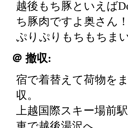
越後もち豚といえばDe
ち豚肉ですよ奥さん
ぷりぷりもちもちまいう
＠
撤収:
宿で着替えて荷物を
収。
上越国際スキー場前
車で越後湯沢へ。