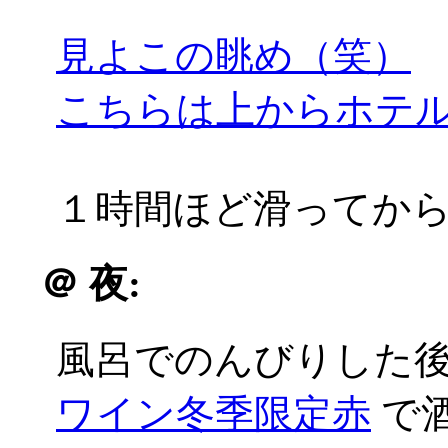
見よこの眺め（笑）
こちらは上からホテ
１時間ほど滑ってか
＠
夜:
風呂でのんびりした
ワイン冬季限定赤
で