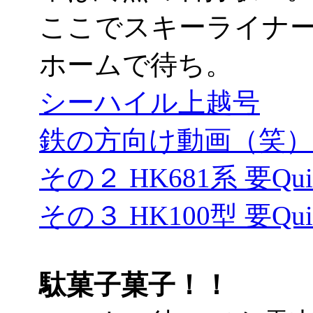
ここでスキーライナ
ホームで待ち。
シーハイル上越号
鉄の方向け動画（笑）要Q
その２ HK681系 要Quic
その３ HK100型 要Quic
駄菓子菓子！！