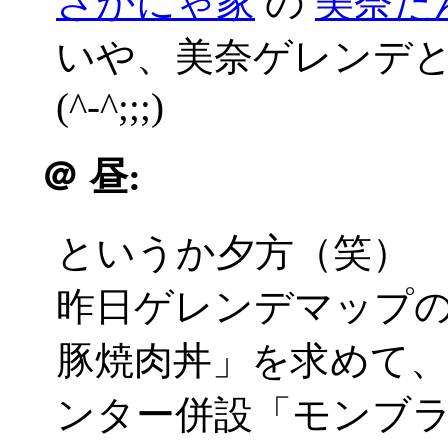
さかにゃ家
の
美奈た
いや、美奈ゲレンデ
(^-^;;;)
＠
昼:
というか夕方（笑）
昨日ゲレンデマップ
豚焼肉丼」を求めて
ンター併設「モンブ