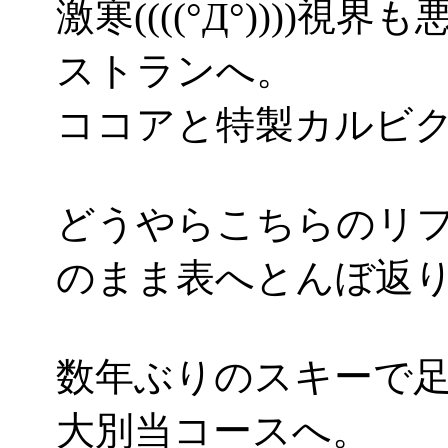
激寒((((°Д°)))
ストランへ。
ココアと特製カルビ
どうやらこちらのリ
のまま表へとんぼ返
数年ぶりのスキーで
大別当コースへ。