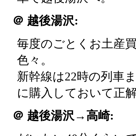
＠
越後湯沢:
毎度のごとくお土産
色々。
新幹線は22時の列車
に購入しておいて正解(^
＠
越後湯沢→高崎: