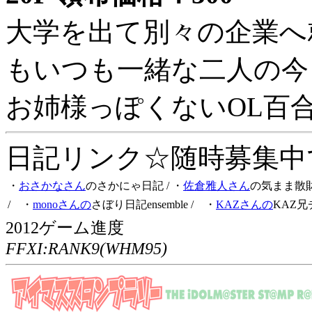
大学を出て別々の企業へ
もいつも一緒な二人の今
お姉様っぽくないOL百
日記リンク☆随時募集中です
・
おさかなさん
のさかにゃ日記
/ ・
佐倉雅人さん
の気まま散
/ ・
monoさんの
さぼり日記ensemble
/ ・
KAZさんの
KAZ兄
2012ゲーム進度
FFXI:RANK9(WHM95)