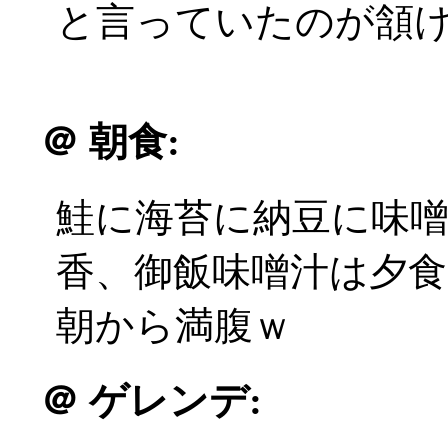
と言っていたのが頷
＠
朝食:
鮭に海苔に納豆に味
香、御飯味噌汁は夕
朝から満腹ｗ
＠
ゲレンデ: