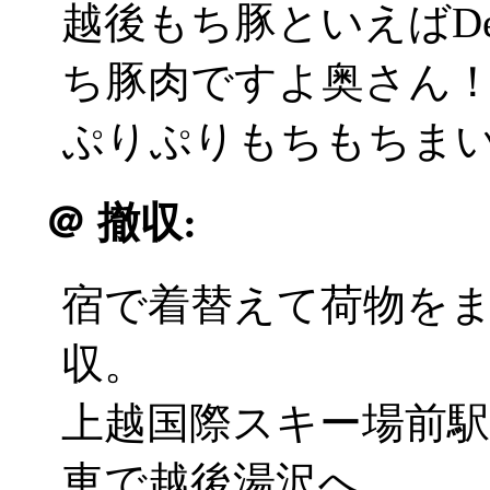
越後もち豚といえばDe
ち豚肉ですよ奥さん
ぷりぷりもちもちまいう
＠
撤収:
宿で着替えて荷物を
収。
上越国際スキー場前
車で越後湯沢へ。