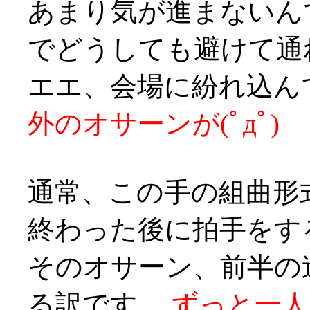
あまり気が進まないん
でどうしても避けて通れ
エエ、会場に紛れ込ん
外のオサーンが(ﾟдﾟ)
通常、この手の組曲形
終わった後に拍手をす
そのオサーン、前半の
る訳です、
ずっと一人