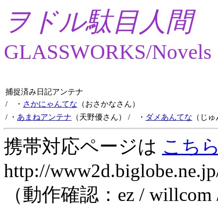
ヲドル駄目人間
GLASSWORKS/Novels
捕捉済み日記アンテナ
/ ・
さかにゃんてな
（おさかなさん）
/ ・
あまねアンテナ
（天野優さん）
/ ・
ダメあんてな
（じゅ
携帯対応ページは
こち
http://www2d.biglobe.ne.jp
（動作確認：ez / willcom 