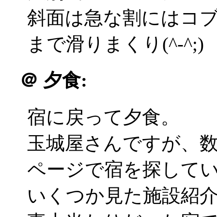
斜面は急な割にはコ
まで滑りまくり(^-^;)
＠
夕食:
宿に戻って夕食。
玉城屋さんですが、
ページで宿を探して
いくつか見た施設紹