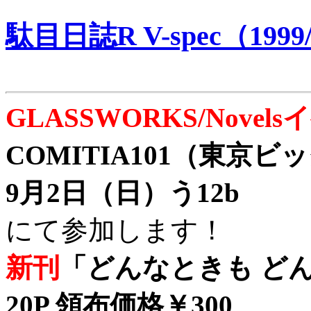
駄目日誌R V-spec（1999/
GLASSWORKS/Nove
COMITIA101（東京
9月2日（日）う12b
にて参加します！
新刊
「どんなときも どん
20P 領布価格￥300