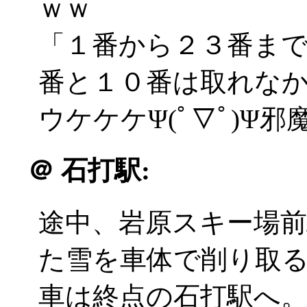
ｗｗ
「１番から２３番ま
番と１０番は取れな
ウケケケΨ(ﾟ▽ﾟ)Ψ
＠
石打駅:
途中、岩原スキー場
た雪を車体で削り取
車は終点の石打駅へ