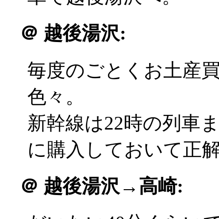
＠
越後湯沢:
毎度のごとくお土産
色々。
新幹線は22時の列車
に購入しておいて正解(^
＠
越後湯沢→高崎: