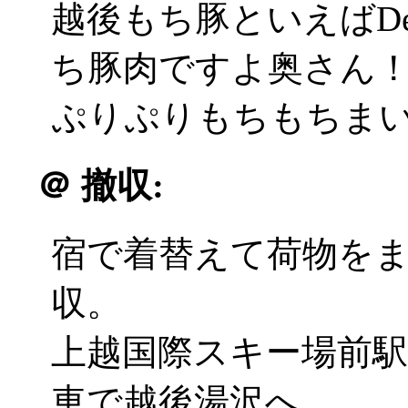
越後もち豚といえばDe
ち豚肉ですよ奥さん
ぷりぷりもちもちまいう
＠
撤収:
宿で着替えて荷物を
収。
上越国際スキー場前
車で越後湯沢へ。