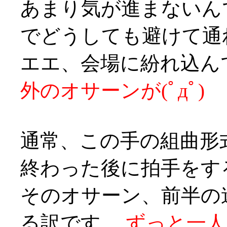
あまり気が進まないん
でどうしても避けて通れ
エエ、会場に紛れ込ん
外のオサーンが(ﾟдﾟ)
通常、この手の組曲形
終わった後に拍手をす
そのオサーン、前半の
る訳です、
ずっと一人