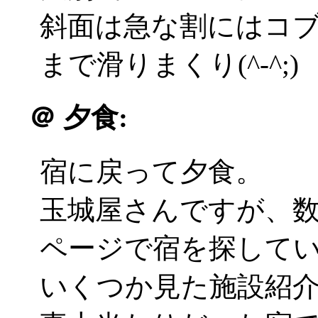
斜面は急な割にはコ
まで滑りまくり(^-^;)
＠
夕食:
宿に戻って夕食。
玉城屋さんですが、
ページで宿を探して
いくつか見た施設紹