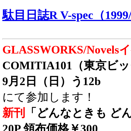
駄目日誌R V-spec（1999/
GLASSWORKS/Nove
COMITIA101（東京
9月2日（日）う12b
にて参加します！
新刊
「どんなときも どん
20P 領布価格￥300