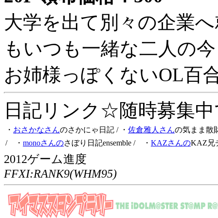
大学を出て別々の企業へ
もいつも一緒な二人の今
お姉様っぽくないOL百
日記リンク☆随時募集中です
・
おさかなさん
のさかにゃ日記
/ ・
佐倉雅人さん
の気まま散
/ ・
monoさんの
さぼり日記ensemble
/ ・
KAZさんの
KAZ兄
2012ゲーム進度
FFXI:RANK9(WHM95)