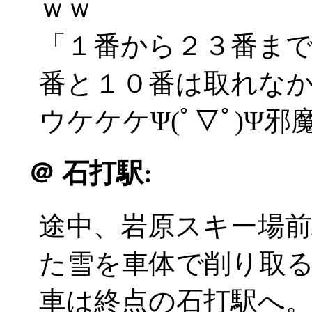
ｗｗ
「１番から２３番ま
番と１０番は取れな
ウケケケΨ(ﾟ▽ﾟ)Ψ
＠
石打駅:
途中、岩原スキー場
た雪を車体で削り取
車は終点の石打駅へ