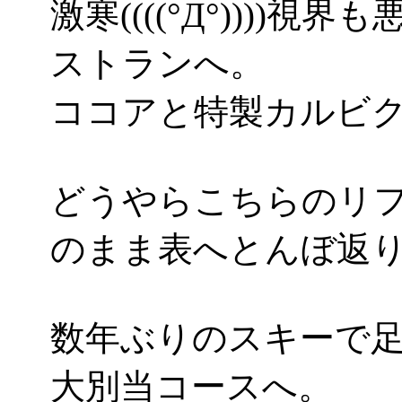
激寒((((°Д°)))
ストランへ。
ココアと特製カルビ
どうやらこちらのリ
のまま表へとんぼ返
数年ぶりのスキーで
大別当コースへ。