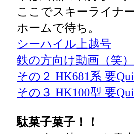
ここでスキーライナ
ホームで待ち。
シーハイル上越号
鉄の方向け動画（笑）要Q
その２ HK681系 要Quic
その３ HK100型 要Quic
駄菓子菓子！！