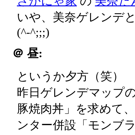
さかにゃ家
の
美奈た
いや、美奈ゲレンデ
(^-^;;;)
＠
昼:
というか夕方（笑）
昨日ゲレンデマップ
豚焼肉丼」を求めて
ンター併設「モンブ