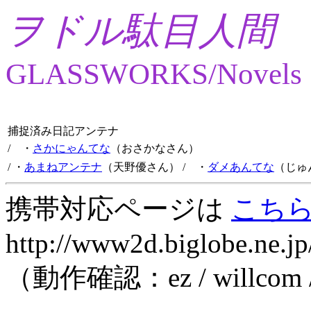
ヲドル駄目人間
GLASSWORKS/Novels
捕捉済み日記アンテナ
/ ・
さかにゃんてな
（おさかなさん）
/ ・
あまねアンテナ
（天野優さん）
/ ・
ダメあんてな
（じゅ
携帯対応ページは
こち
http://www2d.biglobe.ne.jp
（動作確認：ez / willcom 