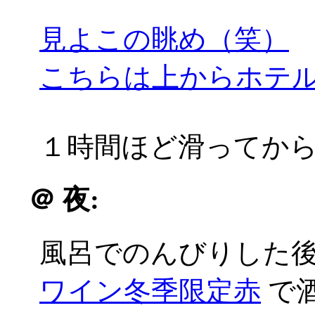
見よこの眺め（笑）
こちらは上からホテ
１時間ほど滑ってか
＠
夜:
風呂でのんびりした
ワイン冬季限定赤
で