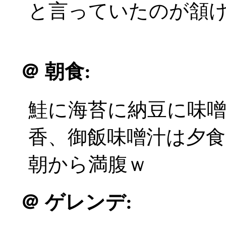
と言っていたのが頷
＠
朝食:
鮭に海苔に納豆に味
香、御飯味噌汁は夕
朝から満腹ｗ
＠
ゲレンデ: