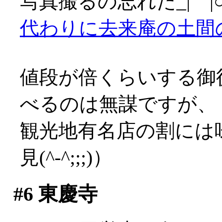
写真撮るの忘れた_|￣|
代わりに去来庵の土間
値段が倍くらいする御
べるのは無謀ですが、
観光地有名店の割には
見(^-^;;;)）
#6
東慶寺