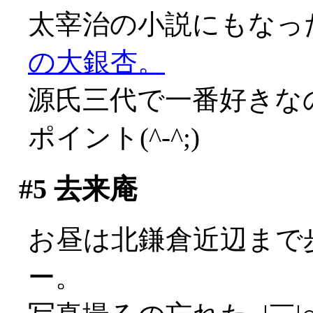
太宰治の小説にもなっ
の大銀杏。
源氏三代で一番好きな
ポイント(^-^;)
#5
去来庵
お昼は北鎌倉近辺まで
ー。