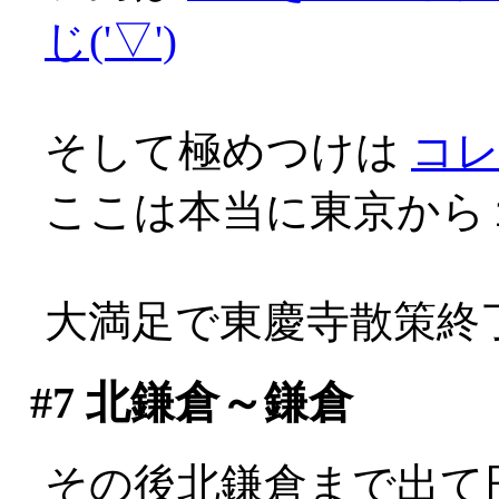
じ('▽')
そして極めつけは
コ
ここは本当に東京から
大満足で東慶寺散策終
#7
北鎌倉～鎌倉
その後北鎌倉まで出て