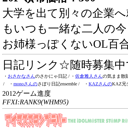
大学を出て別々の企業へ
もいつも一緒な二人の今
お姉様っぽくないOL百
日記リンク☆随時募集中です
・
おさかなさん
のさかにゃ日記
/ ・
佐倉雅人さん
の気まま散
/ ・
monoさんの
さぼり日記ensemble
/ ・
KAZさんの
KAZ兄
2012ゲーム進度
FFXI:RANK9(WHM95)