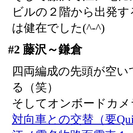
ビルの２階から出発す
は健在でした(^-^)
#2
藤沢～鎌倉
四両編成の先頭が空い
る（笑）
そしてオンボードカメラ準
対向車との交替（要Quic