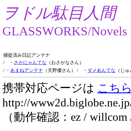
ヲドル駄目人間
GLASSWORKS/Novels
捕捉済み日記アンテナ
/ ・
さかにゃんてな
（おさかなさん）
/ ・
あまねアンテナ
（天野優さん）
/ ・
ダメあんてな
（じゅ
携帯対応ページは
こち
http://www2d.biglobe.ne.jp
（動作確認：ez / willcom 