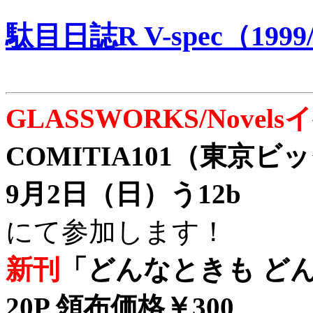
駄目日誌R V-spec（1999/
GLASSWORKS/Nove
COMITIA101（東京
9月2日（日）う12b
にて参加します！
新刊
「どんなときも どん
20P 領布価格￥300