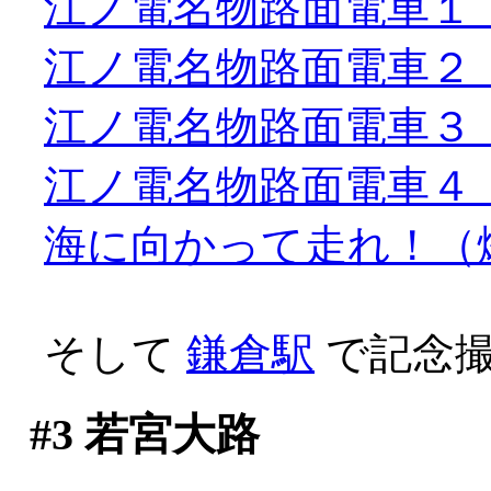
江ノ電名物路面電車１（要Q
江ノ電名物路面電車２（要Q
江ノ電名物路面電車３（要Q
江ノ電名物路面電車４（要Q
海に向かって走れ！（爆笑
そして
鎌倉駅
で記念撮
#3
若宮大路