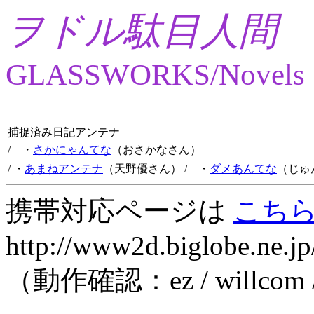
ヲドル駄目人間
GLASSWORKS/Novels
捕捉済み日記アンテナ
/ ・
さかにゃんてな
（おさかなさん）
/ ・
あまねアンテナ
（天野優さん）
/ ・
ダメあんてな
（じゅ
携帯対応ページは
こち
http://www2d.biglobe.ne.jp
（動作確認：ez / willcom 