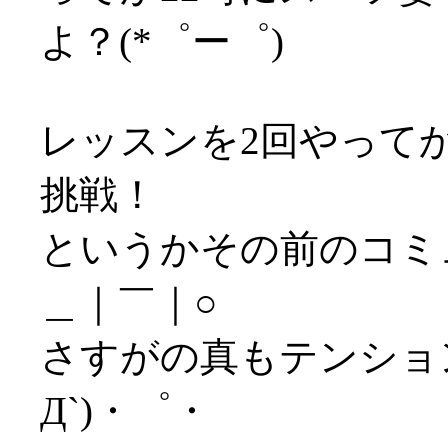
よ？(*゜ー゜)
レッスンを2回やって
挑戦！
というかその前のコミ
＿｜￣｜○
さすがの真もテンショ
Д`)・゜・