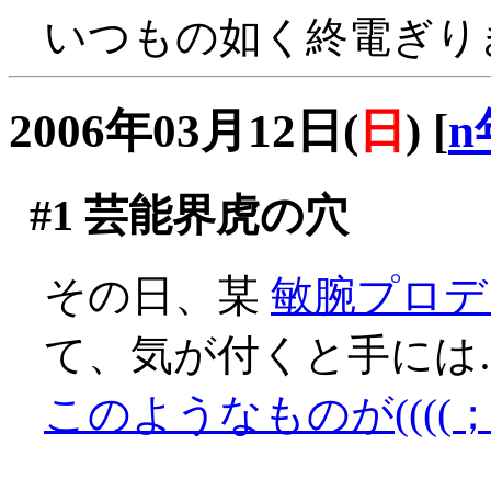
いつもの如く終電ぎり
2006年03月12日(
日
)
[
n
#1
芸能界虎の穴
その日、某
敏腕プロデ
て、気が付くと手には
このようなものが((((；ﾟД