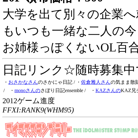
大学を出て別々の企業へ
もいつも一緒な二人の今
お姉様っぽくないOL百
日記リンク☆随時募集中です
・
おさかなさん
のさかにゃ日記
/ ・
佐倉雅人さん
の気まま散
/ ・
monoさんの
さぼり日記ensemble
/ ・
KAZさんの
KAZ兄
2012ゲーム進度
FFXI:RANK9(WHM95)