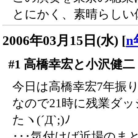
とにかく、素晴らしい
2006年03月15日(水)
[
n
#1
高橋幸宏と小沢健二
今日は高橋幸宏7年振
なので21時に残業ダ
たヽ(´Д`;)ﾉ
･･･気付けば近場のま