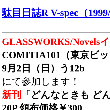
駄目日誌R V-spec（1999/
GLASSWORKS/Nove
COMITIA101（東京
9月2日（日）う12b
にて参加します！
新刊
「どんなときも どん
20P 領布価格￥300