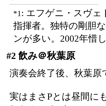
: エフゲニ・スヴ
*1
指揮者。独特の剛胆
ンが多い。2002年惜
#2
飲み＠秋葉原
演奏会終了後、秋葉原
実はまさPとは昼間に