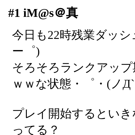
#1
iM@s＠真
今日も22時残業ダッシ
ー゜)
そろそろランクアップ
ｗｗな状態・゜・(ノД`
プレイ開始するといき
ってる？