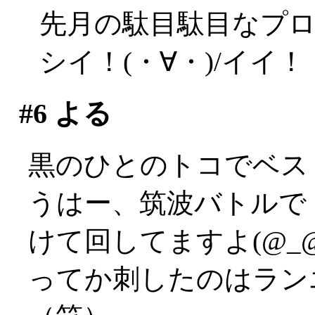
先月の駄目駄目なプ
シイ！(・∀・)/イイ！
#6
よる
黒のひとのトコでベス
うはー、筑波バトルで
けて回してますよ(@_@
ってか刺したのはラン