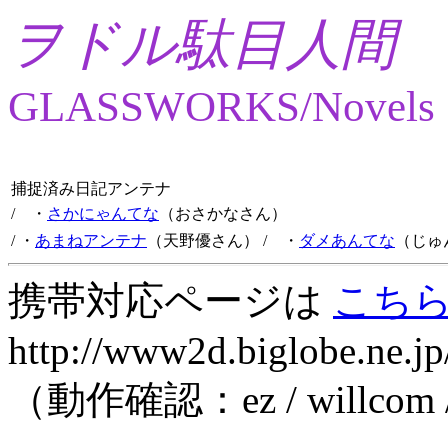
ヲドル駄目人間
GLASSWORKS/Novels
捕捉済み日記アンテナ
/ ・
さかにゃんてな
（おさかなさん）
/ ・
あまねアンテナ
（天野優さん）
/ ・
ダメあんてな
（じゅ
携帯対応ページは
こち
http://www2d.biglobe.ne.jp
（動作確認：ez / willcom 