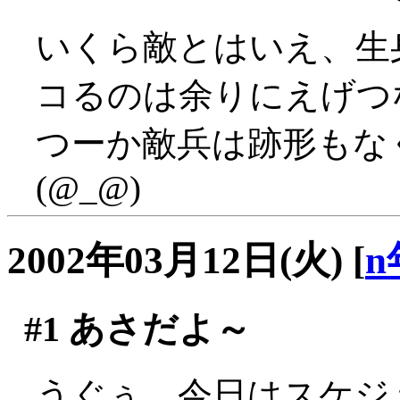
いくら敵とはいえ、生
コるのは余りにえげつない
つーか敵兵は跡形もな
(@_@)
2002年03月12日(火)
[
n
#1
あさだよ～
うぐぅ、今日はスケジ