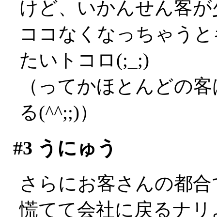
けど、いかんせん客が
ココなくなっちゃうと
たいトコロ(;_;)
（ってかほとんどの客
る(^^;;)）
#3
うにゅう
さらにお客さんの都合で
慌てて会社に戻るナリよ(