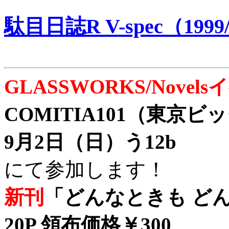
駄目日誌R V-spec（1999/
GLASSWORKS/Nove
COMITIA101（東京
9月2日（日）う12b
にて参加します！
新刊
「どんなときも どん
20P 領布価格￥300