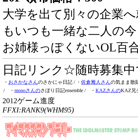
大学を出て別々の企業へ
もいつも一緒な二人の今
お姉様っぽくないOL百
日記リンク☆随時募集中です
・
おさかなさん
のさかにゃ日記
/ ・
佐倉雅人さん
の気まま散
/ ・
monoさんの
さぼり日記ensemble
/ ・
KAZさんの
KAZ兄
2012ゲーム進度
FFXI:RANK9(WHM95)