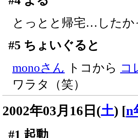
#4
よる
とっとと帰宅…したかっ
#5
ちょいぐると
monoさん
トコから
コ
ワラタ（笑）
2002年03月16日(
土
)
[
n
#1
起動