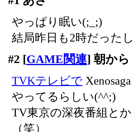
#1
あさ
やっぱり眠い(;_;)
結局昨日も2時だった
#2
[
GAME関連
] 朝から
TVKテレビで
Xenos
やってるらしい(^^;)
TV東京の深夜番組と
（笑）