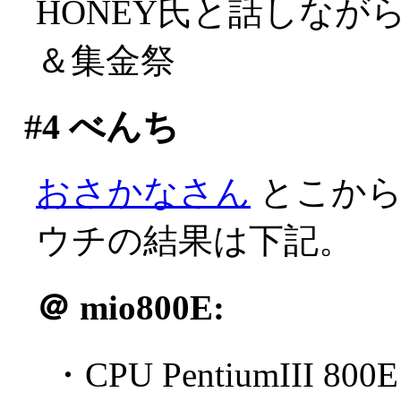
HONEY氏と話しな
＆集金祭
#4
べんち
おさかなさん
とこからB
ウチの結果は下記。
＠
mio800E:
・CPU PentiumIII 800E