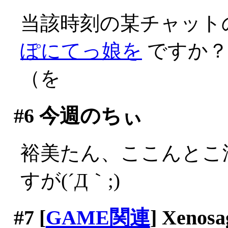
当該時刻の某チャット
ぽにてっ娘を
ですか？
（を
#6
今週のちぃ
裕美たん、ここんとこ
すが(´Д｀;)
#7
[
GAME関連
] Xenosa