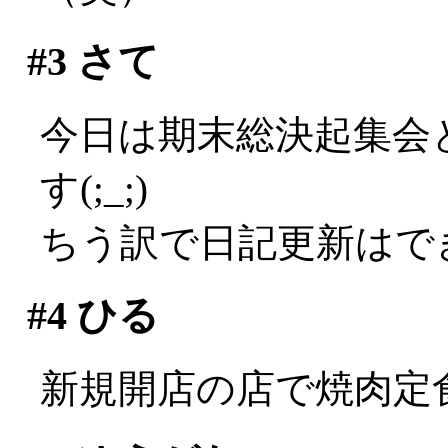
#3
さて
今日は期末総決起集会
す(;_;)
ちう訳で日記更新はでき
#4
ひる
新規開店の店で焼肉定