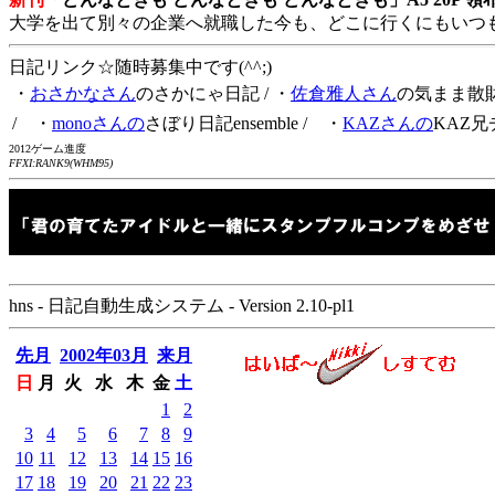
大学を出て別々の企業へ就職した今も、どこに行くにもいつ
日記リンク☆随時募集中です(^^;)
・
おさかなさん
のさかにゃ日記
/ ・
佐倉雅人さん
の気まま散
/ ・
monoさんの
さぼり日記ensemble
/ ・
KAZさんの
KAZ兄
2012ゲーム進度
FFXI:RANK9(WHM95)
hns - 日記自動生成システム - Version 2.10-pl1
先月
2002年03月
来月
日
月
火
水
木
金
土
1
2
3
4
5
6
7
8
9
10
11
12
13
14
15
16
17
18
19
20
21
22
23