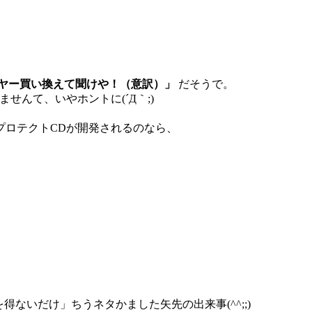
ヤー買い換えて聞けや！（意訳）」
だそうで。
せんて、いやホントに(´Д｀;)
プロテクトCDが開発されるのなら、
ないだけ」ちうネタかました矢先の出来事(^^;;)