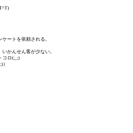
^T)
ンケートを依頼される。
、いかんせん客が少ない。
(;_;)
)）