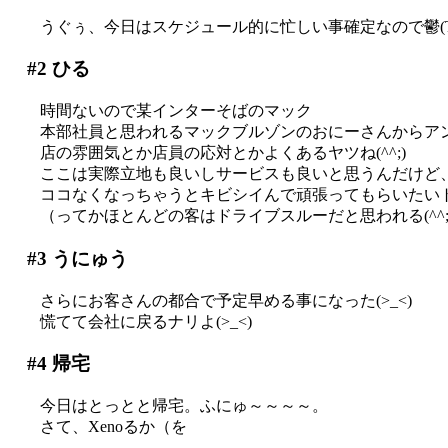
うぐぅ、今日はスケジュール的に忙しい事確定なので鬱(T
#2
ひる
時間ないので某インターそばのマック
本部社員と思われるマックブルゾンのおにーさんからア
店の雰囲気とか店員の応対とかよくあるヤツね(^^;)
ここは実際立地も良いしサービスも良いと思うんだけど
ココなくなっちゃうとキビシイんで頑張ってもらいたいトコロ
（ってかほとんどの客はドライブスルーだと思われる(^^;;
#3
うにゅう
さらにお客さんの都合で予定早める事になった(>_<)
慌てて会社に戻るナリよ(>_<)
#4
帰宅
今日はとっとと帰宅。ふにゅ～～～～。
さて、Xenoるか（を