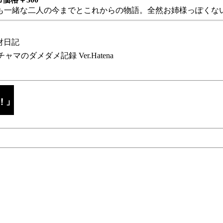
も一緒な二人の今までとこれからの物語。全然お姉様っぽくない
財日記
チャマのダメダメ記録 Ver.Hatena