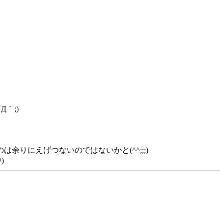
｀;)
りにえげつないのではないかと(^^;;;)
)