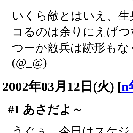
いくら敵とはいえ、生
コるのは余りにえげつない
つーか敵兵は跡形もな
(@_@)
2002年03月12日(火)
[
n
#1
あさだよ～
うぐぅ、今日はスケジ