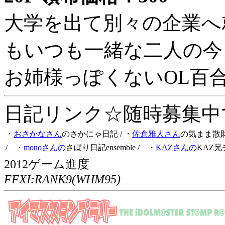
大学を出て別々の企業へ
もいつも一緒な二人の今
お姉様っぽくないOL百
日記リンク☆随時募集中です
・
おさかなさん
のさかにゃ日記
/ ・
佐倉雅人さん
の気まま散
/ ・
monoさんの
さぼり日記ensemble
/ ・
KAZさんの
KAZ兄
2012ゲーム進度
FFXI:RANK9(WHM95)