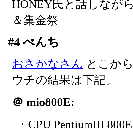
HONEY氏と話しな
＆集金祭
#4
べんち
おさかなさん
とこからB
ウチの結果は下記。
＠
mio800E:
・CPU PentiumIII 800E