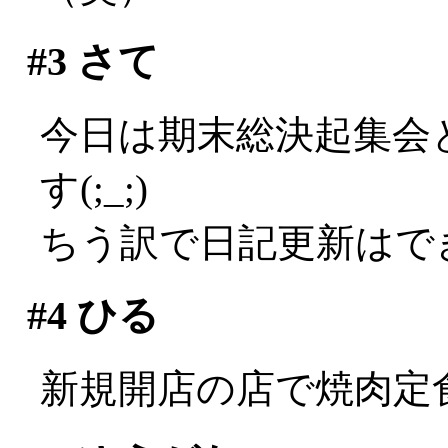
#3
さて
今日は期末総決起集会
す(;_;)
ちう訳で日記更新はでき
#4
ひる
新規開店の店で焼肉定