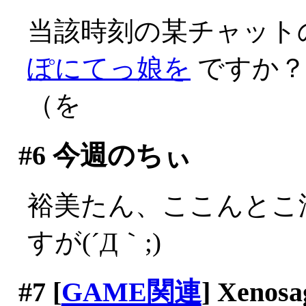
当該時刻の某チャット
ぽにてっ娘を
ですか？
（を
#6
今週のちぃ
裕美たん、ここんとこ
すが(´Д｀;)
#7
[
GAME関連
] Xenosa