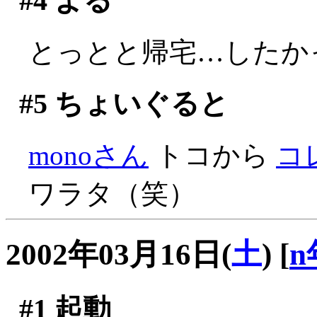
#4
よる
とっとと帰宅…したかっ
#5
ちょいぐると
monoさん
トコから
コ
ワラタ（笑）
2002年03月16日(
土
)
[
n
#1
起動