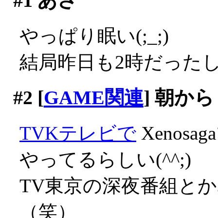
#1
あさ
やっぱり眠い(;_;)
結局昨日も2時だった
#2
[
GAME関連
] 朝から
TVKテレビで
Xenos
やってるらしい(^^;)
TV東京の深夜番組と
（笑）