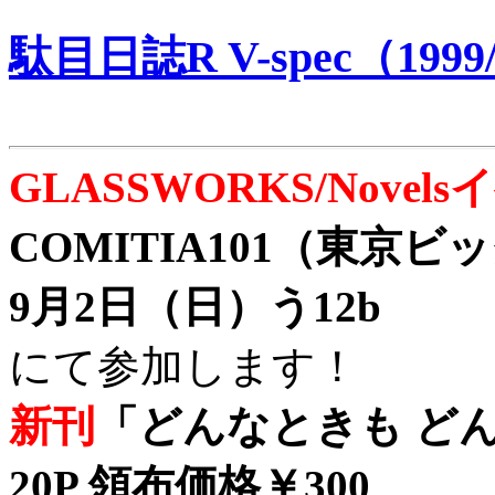
駄目日誌R V-spec（1999/
GLASSWORKS/Nove
COMITIA101（東京
9月2日（日）う12b
にて参加します！
新刊
「どんなときも どん
20P 領布価格￥300