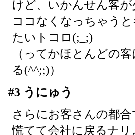
けど、いかんせん客が
ココなくなっちゃうと
たいトコロ(;_;)
（ってかほとんどの客
る(^^;;)）
#3
うにゅう
さらにお客さんの都合で
慌てて会社に戻るナリよ(