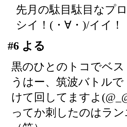
先月の駄目駄目なプ
シイ！(・∀・)/イイ！
#6
よる
黒のひとのトコでベス
うはー、筑波バトルで
けて回してますよ(@_@
ってか刺したのはラン