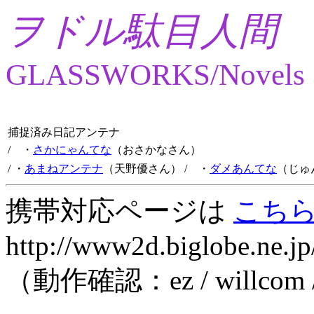
ヲドル駄目人間
GLASSWORKS/Novels
捕捉済み日記アンテナ
/ ・
さかにゃんてな
（おさかなさん）
/ ・
あまねアンテナ
（天野優さん）
/ ・
ダメあんてな
（じゅ
携帯対応ページは
こち
http://www2d.biglobe.ne.jp
（動作確認：ez / willcom 