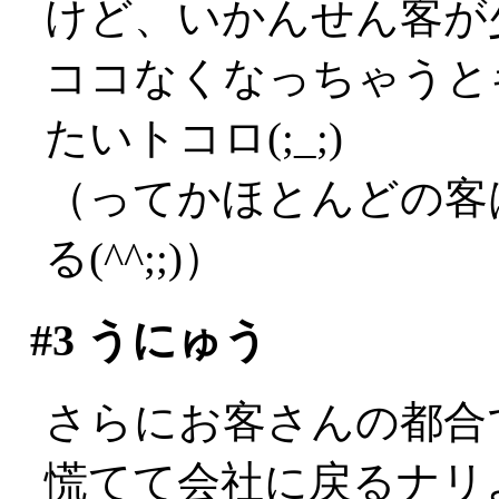
けど、いかんせん客が
ココなくなっちゃうと
たいトコロ(;_;)
（ってかほとんどの客
る(^^;;)）
#3
うにゅう
さらにお客さんの都合で
慌てて会社に戻るナリよ(