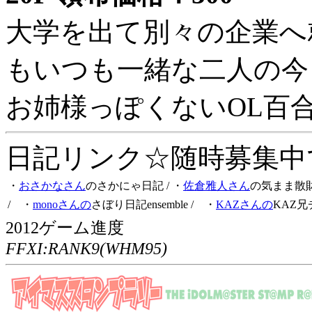
大学を出て別々の企業へ
もいつも一緒な二人の今
お姉様っぽくないOL百
日記リンク☆随時募集中です
・
おさかなさん
のさかにゃ日記
/ ・
佐倉雅人さん
の気まま散
/ ・
monoさんの
さぼり日記ensemble
/ ・
KAZさんの
KAZ兄
2012ゲーム進度
FFXI:RANK9(WHM95)