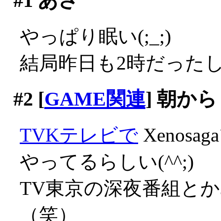
#1
あさ
やっぱり眠い(;_;)
結局昨日も2時だった
#2
[
GAME関連
] 朝から
TVKテレビで
Xenos
やってるらしい(^^;)
TV東京の深夜番組と
（笑）