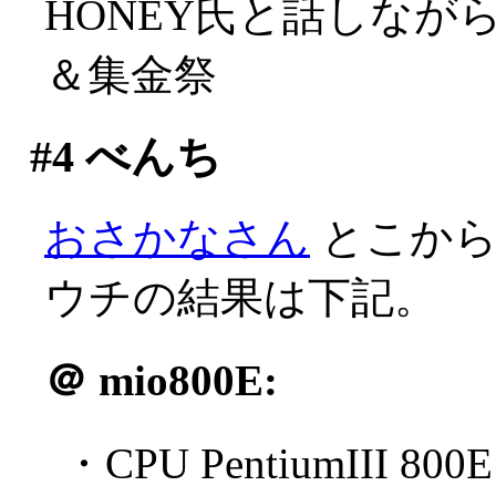
HONEY氏と話しな
＆集金祭
#4
べんち
おさかなさん
とこからB
ウチの結果は下記。
＠
mio800E:
・CPU PentiumIII 800E