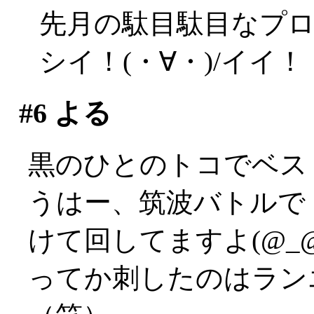
先月の駄目駄目なプ
シイ！(・∀・)/イイ！
#6
よる
黒のひとのトコでベス
うはー、筑波バトルで
けて回してますよ(@_@
ってか刺したのはラン