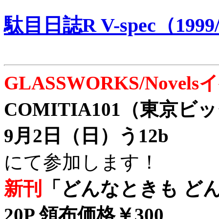
駄目日誌R V-spec（1999/
GLASSWORKS/Nove
COMITIA101（東京
9月2日（日）う12b
にて参加します！
新刊
「どんなときも どん
20P 領布価格￥300