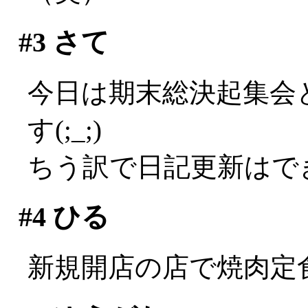
#3
さて
今日は期末総決起集会
す(;_;)
ちう訳で日記更新はでき
#4
ひる
新規開店の店で焼肉定