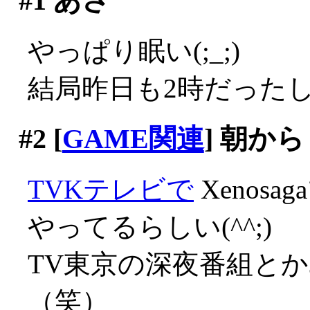
#1
あさ
やっぱり眠い(;_;)
結局昨日も2時だった
#2
[
GAME関連
] 朝から
TVKテレビで
Xenos
やってるらしい(^^;)
TV東京の深夜番組と
（笑）