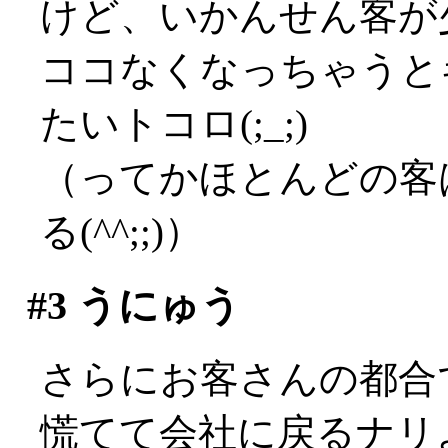
けど、いかんせん客が
ココなくなっちゃうと
たいトコロ(;_;)
（ってかほとんどの客
る(^^;;)）
#3
うにゅう
さらにお客さんの都合で
慌てて会社に戻るナリよ(