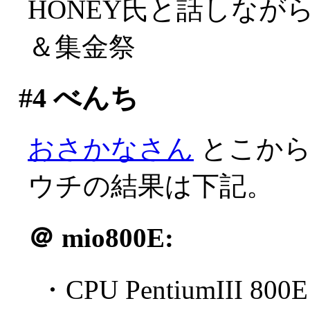
HONEY氏と話しな
＆集金祭
#4
べんち
おさかなさん
とこからB
ウチの結果は下記。
＠
mio800E:
・CPU PentiumIII 800E