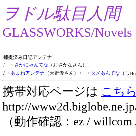
ヲドル駄目人間
GLASSWORKS/Novels
捕捉済み日記アンテナ
/ ・
さかにゃんてな
（おさかなさん）
/ ・
あまねアンテナ
（天野優さん）
/ ・
ダメあんてな
（じゅ
携帯対応ページは
こち
http://www2d.biglobe.ne.jp
（動作確認：ez / willcom 