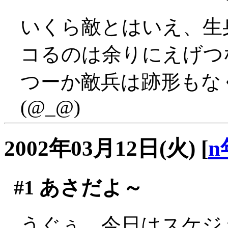
いくら敵とはいえ、生
コるのは余りにえげつない
つーか敵兵は跡形もな
(@_@)
2002年03月12日(火)
[
n
#1
あさだよ～
うぐぅ、今日はスケジ