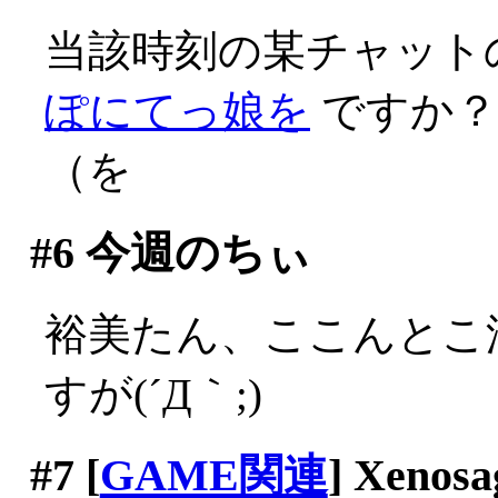
当該時刻の某チャット
ぽにてっ娘を
ですか？
（を
#6
今週のちぃ
裕美たん、ここんとこ
すが(´Д｀;)
#7
[
GAME関連
] Xenosa