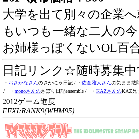
大学を出て別々の企業へ
もいつも一緒な二人の今
お姉様っぽくないOL百
日記リンク☆随時募集中です
・
おさかなさん
のさかにゃ日記
/ ・
佐倉雅人さん
の気まま散
/ ・
monoさんの
さぼり日記ensemble
/ ・
KAZさんの
KAZ兄
2012ゲーム進度
FFXI:RANK9(WHM95)