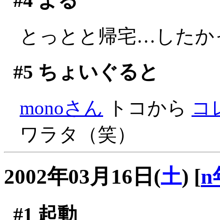
#4
よる
とっとと帰宅…したかっ
#5
ちょいぐると
monoさん
トコから
コ
ワラタ（笑）
2002年03月16日(
土
)
[
n
#1
起動