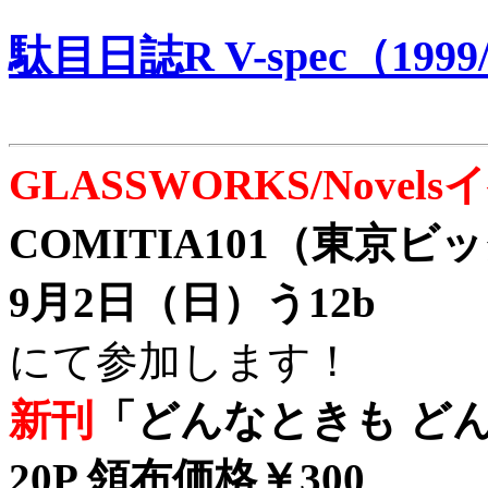
駄目日誌R V-spec（1999/
GLASSWORKS/Nove
COMITIA101（東京
9月2日（日）う12b
にて参加します！
新刊
「どんなときも どん
20P 領布価格￥300