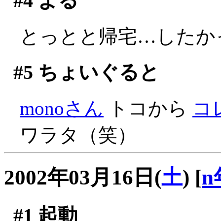
#4
よる
とっとと帰宅…したかっ
#5
ちょいぐると
monoさん
トコから
コ
ワラタ（笑）
2002年03月16日(
土
)
[
n
#1
起動