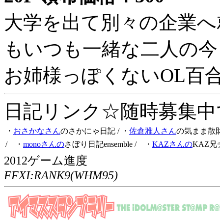
大学を出て別々の企業へ
もいつも一緒な二人の今
お姉様っぽくないOL百
日記リンク☆随時募集中です
・
おさかなさん
のさかにゃ日記
/ ・
佐倉雅人さん
の気まま散
/ ・
monoさんの
さぼり日記ensemble
/ ・
KAZさんの
KAZ兄
2012ゲーム進度
FFXI:RANK9(WHM95)