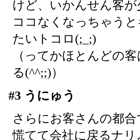
けど、いかんせん客が
ココなくなっちゃうと
たいトコロ(;_;)
（ってかほとんどの客
る(^^;;)）
#3
うにゅう
さらにお客さんの都合で
慌てて会社に戻るナリよ(