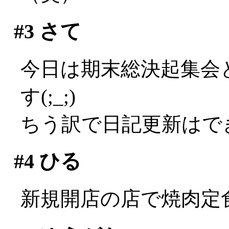
#3
さて
今日は期末総決起集会
す(;_;)
ちう訳で日記更新はでき
#4
ひる
新規開店の店で焼肉定