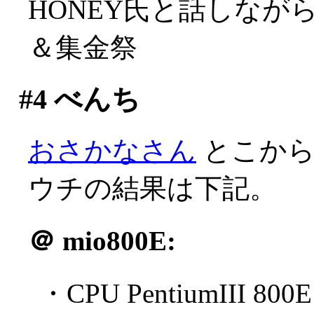
HONEY氏と話しな
＆集金祭
#4
べんち
おさかなさん
とこからB
ウチの結果は下記。
＠
mio800E:
・CPU PentiumIII 800E