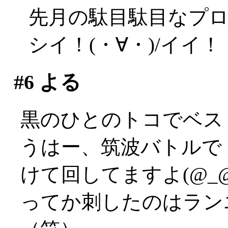
先月の駄目駄目なプ
シイ！(・∀・)/イイ！
#6
よる
黒のひとのトコでベス
うはー、筑波バトルで
けて回してますよ(@_@
ってか刺したのはラン