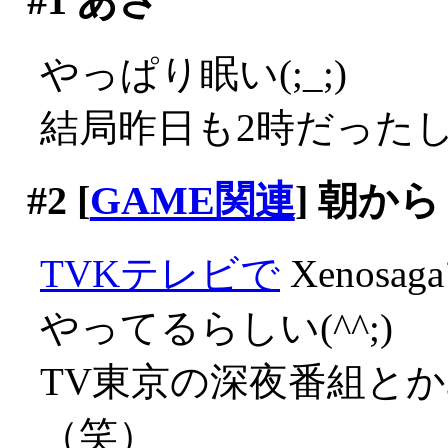
#1
あさ
やっぱり眠い(;_;)
結局昨日も2時だった
#2
[
GAME関連
] 朝から
TVKテレビで
Xenos
やってるらしい(^^;)
TV東京の深夜番組と
（笑）