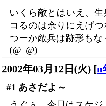
いくら敵とはいえ、生
コるのは余りにえげつない
つーか敵兵は跡形もな
(@_@)
2002年03月12日(火)
[
n
#1
あさだよ～
うぐぅ、今日はスケジ