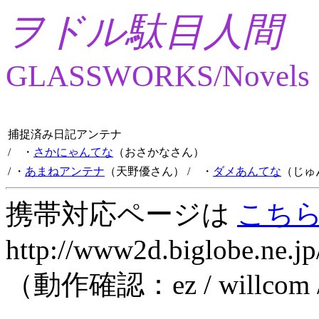
ヲドル駄目人間
GLASSWORKS/Novels
捕捉済み日記アンテナ
/ ・
さかにゃんてな
（おさかなさん）
/ ・
あまねアンテナ
（天野優さん）
/ ・
ダメあんてな
（じゅ
携帯対応ページは
こち
http://www2d.biglobe.ne.jp
（動作確認：ez / willcom 