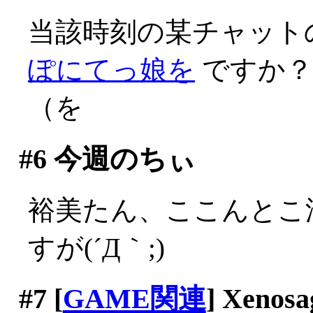
当該時刻の某チャット
ぽにてっ娘を
ですか？
（を
#6
今週のちぃ
裕美たん、ここんとこ
すが(´Д｀;)
#7
[
GAME関連
] Xenosa