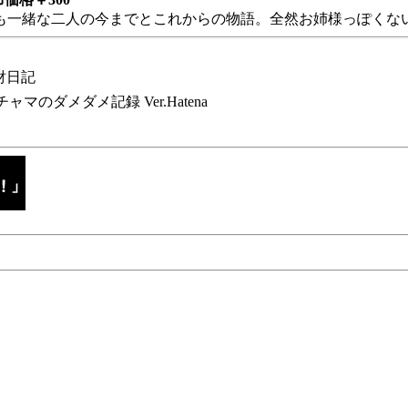
も一緒な二人の今までとこれからの物語。全然お姉様っぽくない
財日記
チャマのダメダメ記録 Ver.Hatena