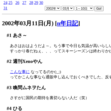
24
25
26
27
28
29
30
31
2002年03月11日(月)
[
n年日記
]
#1
あさ～
あさはおはようだよ～。ちう事で今日も気温が高いらし
すっかり春だねぇ、、、ってスキーシーズンは終わりか(;_
#2
週刊Xenoやん
こんな事に
なってるのか(;_;)
ってかこんな事なら通販申し込んでおくべきでした、反省(T
#3
喚問ムネヲたん
さすがに国民の期待を裏切らない人だ（笑）
#4
ひる