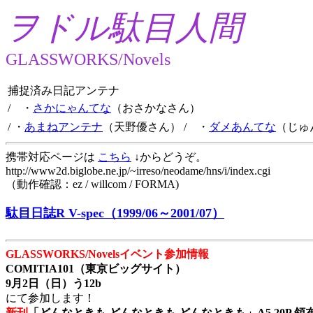
ヲドル駄目人間
GLASSWORKS/Novels
捕捉済み日記アンテナ
/ ・
さかにゃんてな
（おさかなさん）
/ ・
あまねアンテナ
（天野優さん）
/ ・
ダメあんてな
（じゅ
携帯対応ページは
こちら
↓からどうぞ。
http://www2d.biglobe.ne.jp/~irreso/neodame/hns/i/index.cgi
（動作確認：ez / willcom / FORMA)
駄目日誌R V-spec（1999/06～2001/07）
GLASSWORKS/Novelsイベント参加情報
COMITIA101（東京ビッグサイト）
9月2日（日）う12b
にて参加します！
新刊
「どんなときも どんなときも どんなときも」A5 20P 領布