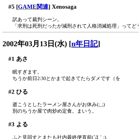
#5
[
GAME関連
] Xenosaga
訳あって裁判シーン。
「求刑は死刑だったが減刑されて人格消滅処理」ってど
2002年03月13日(水)
[
n年日記
]
#1
あさ
眠すぎます。
ちうか前日2:30とかまで起きてたらダメです（を
#2
ひる
逝こうとしたラーメン屋さんがお休み(;_;)
別のちうか屋で肉炒め定食。まいう。
#3
よる
ふと見回すとまたも社内最終便直前(´Д｀;)