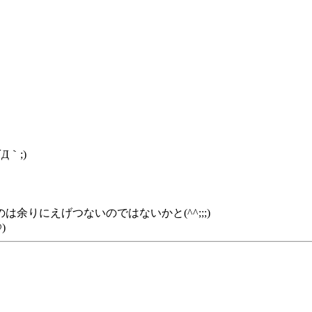
｀;)
りにえげつないのではないかと(^^;;;)
)