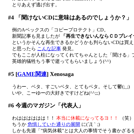
とりあえず逃げ出す。
#4
「聞けないCDに意味はあるのでしょうか？」
例のAベックスの「コピープロテクト」CD。
新聞記事も見ましたが
「再生できないんならＣＤプレイ
というかそんな再生できるかどうかも判らないCDは買えま
と思ったら
こんな記事
発見。
でもここが人柱になってくれてちゃんとした「聞ける」
英雄的犠牲ちう事で逝ってもらいましょう(^^)
#5
[
GAME関連
] Xenosaga
うわー、ベタ、すごいベタ、とてもベタ。そして鬱(;_;)
いや、こーゆーの大好きですけどね(^^;;;)
#6
今週のマガジン「代表人」
わはははははは！！
本当に休載になってるヨ！！
（笑）
ちうか
危惧していた通りの展開
に(´Д｀;)
しかも先週「”病気休載”とは大人の事情でそう書かざるを得