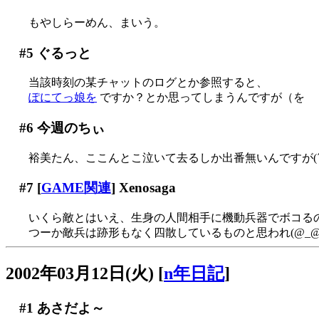
もやしらーめん、まいう。
#5
ぐるっと
当該時刻の某チャットのログとか参照すると、
ぽにてっ娘を
ですか？とか思ってしまうんですが（を
#6
今週のちぃ
裕美たん、ここんとこ泣いて去るしか出番無いんですが(´Д
#7
[
GAME関連
] Xenosaga
いくら敵とはいえ、生身の人間相手に機動兵器でボコるのは余
つーか敵兵は跡形もなく四散しているものと思われ(@_@
2002年03月12日(火)
[
n年日記
]
#1
あさだよ～