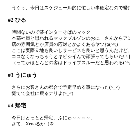
うぐぅ、今日はスケジュール的に忙しい事確定なので鬱(T
#2
ひる
時間ないので某インターそばのマック
本部社員と思われるマックブルゾンのおにーさんからア
店の雰囲気とか店員の応対とかよくあるヤツね(^^;)
ここは実際立地も良いしサービスも良いと思うんだけど
ココなくなっちゃうとキビシイんで頑張ってもらいたいトコロ
（ってかほとんどの客はドライブスルーだと思われる(^^;;
#3
うにゅう
さらにお客さんの都合で予定早める事になった(>_<)
慌てて会社に戻るナリよ(>_<)
#4
帰宅
今日はとっとと帰宅。ふにゅ～～～～。
さて、Xenoるか（を