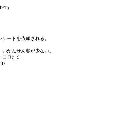
^T)
ンケートを依頼される。
、いかんせん客が少ない。
(;_;)
)）