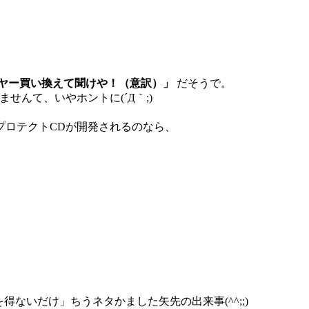
ヤー買い換えて聞けや！（意訳）」
だそうで。
せんて、いやホントに(´Д｀;)
プロテクトCDが開発されるのなら、
ないだけ」ちうネタかました矢先の出来事(^^;;)