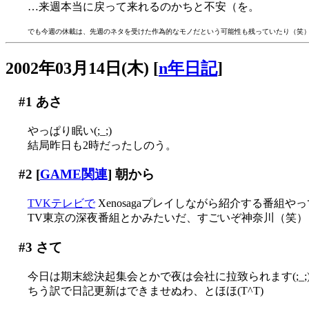
…来週本当に戻って来れるのかちと不安（を。
でも今週の休載は、先週のネタを受けた作為的なモノだという可能性も残っていたり（笑
2002年03月14日(木)
[
n年日記
]
#1
あさ
やっぱり眠い(;_;)
結局昨日も2時だったしのう。
#2
[
GAME関連
] 朝から
TVKテレビで
Xenosagaプレイしながら紹介する番組やって
TV東京の深夜番組とかみたいだ、すごいぞ神奈川（笑）
#3
さて
今日は期末総決起集会とかで夜は会社に拉致られます(;_;
ちう訳で日記更新はできませぬわ、とほほ(T^T)