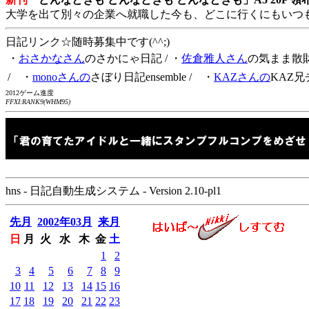
大学を出て別々の企業へ就職した今も、どこに行くにもいつ
日記リンク☆随時募集中です(^^;)
・
おさかなさん
のさかにゃ日記
/ ・
佐倉雅人さん
の気まま散
/ ・
monoさんの
さぼり日記ensemble
/ ・
KAZさんの
KAZ兄
2012ゲーム進度
FFXI:RANK9(WHM95)
hns - 日記自動生成システム - Version 2.10-pl1
先月
2002年03月
来月
日
月
火
水
木
金
土
1
2
3
4
5
6
7
8
9
10
11
12
13
14
15
16
17
18
19
20
21
22
23