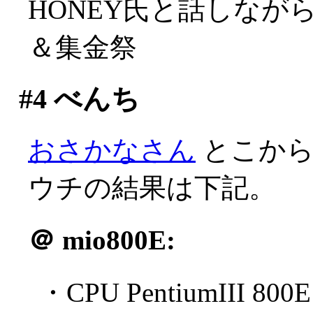
HONEY氏と話しな
＆集金祭
#4
べんち
おさかなさん
とこからB
ウチの結果は下記。
＠
mio800E:
・CPU PentiumIII 800E