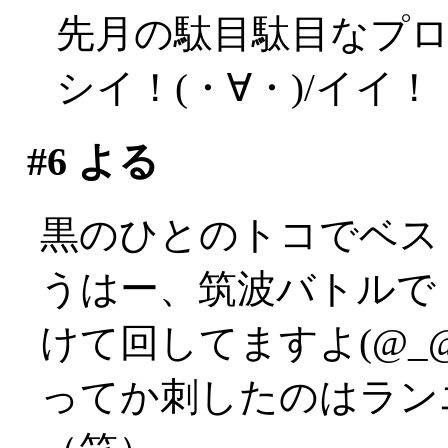
先月の駄目駄目なプ
シイ！(・∀・)/イイ！
#6
よる
黒のひとのトコでベス
うはー、筑波バトルで
けて回してますよ(@_@
ってか刺したのはラン