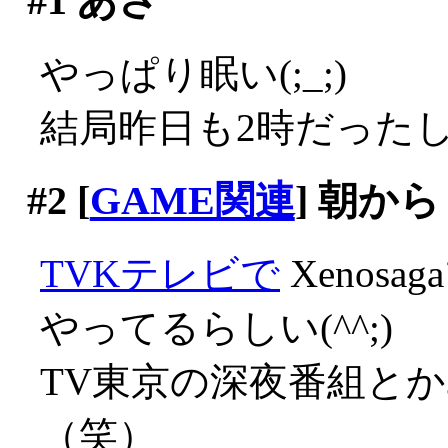
#1
あさ
やっぱり眠い(;_;)
結局昨日も2時だった
#2
[
GAME関連
] 朝から
TVKテレビで
Xenos
やってるらしい(^^;)
TV東京の深夜番組と
（笑）