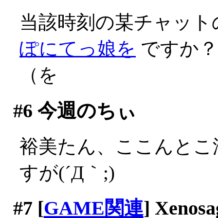
当該時刻の某チャット
ぽにてっ娘を
ですか？
（を
#6
今週のちぃ
裕美たん、ここんとこ
すが(´Д｀;)
#7
[
GAME関連
] Xenosa