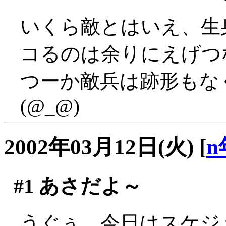
いくら敵とはいえ、生
コるのは余りにえげつない
つーか敵兵は跡形もな
(@_@)
2002年03月12日(火)
[
n
#1
あさだよ～
うぐぅ、今日はスケジ