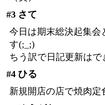
#3
さて
今日は期末総決起集会
す(;_;)
ちう訳で日記更新はでき
#4
ひる
新規開店の店で焼肉定