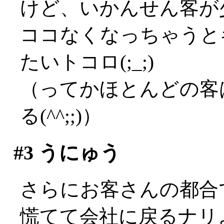
けど、いかんせん客が
ココなくなっちゃうと
たいトコロ(;_;)
（ってかほとんどの客
る(^^;;)）
#3
うにゅう
さらにお客さんの都合で
慌てて会社に戻るナリよ(