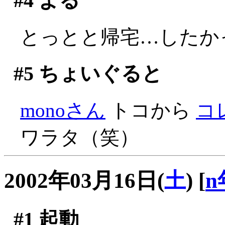
#4
よる
とっとと帰宅…したかっ
#5
ちょいぐると
monoさん
トコから
コ
ワラタ（笑）
2002年03月16日(
土
)
[
n
#1
起動