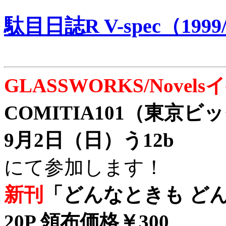
駄目日誌R V-spec（1999/
GLASSWORKS/Nove
COMITIA101（東京
9月2日（日）う12b
にて参加します！
新刊
「どんなときも どん
20P 領布価格￥300