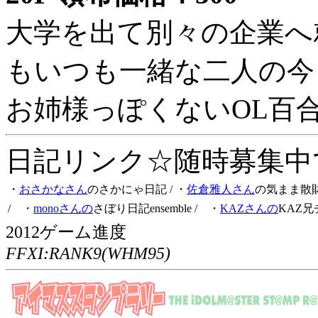
大学を出て別々の企業へ
もいつも一緒な二人の今
お姉様っぽくないOL百
日記リンク☆随時募集中です
・
おさかなさん
のさかにゃ日記
/ ・
佐倉雅人さん
の気まま散
/ ・
monoさんの
さぼり日記ensemble
/ ・
KAZさんの
KAZ兄
2012ゲーム進度
FFXI:RANK9(WHM95)