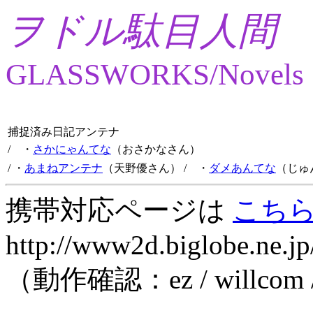
ヲドル駄目人間
GLASSWORKS/Novels
捕捉済み日記アンテナ
/ ・
さかにゃんてな
（おさかなさん）
/ ・
あまねアンテナ
（天野優さん）
/ ・
ダメあんてな
（じゅ
携帯対応ページは
こち
http://www2d.biglobe.ne.jp
（動作確認：ez / willcom 