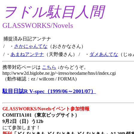
ヲドル駄目人間
GLASSWORKS/Novels
捕捉済み日記アンテナ
/ ・
さかにゃんてな
（おさかなさん）
/ ・
あまねアンテナ
（天野優さん）
/ ・
ダメあんてな
（じゅ
携帯対応ページは
こちら
↓からどうぞ。
http://www2d.biglobe.ne.jp/~irreso/neodame/hns/i/index.cgi
（動作確認：ez / willcom / FORMA)
駄目日誌R V-spec（1999/06～2001/07）
GLASSWORKS/Novelsイベント参加情報
COMITIA101（東京ビッグサイト）
9月2日（日）う12b
にて参加します！
新刊
「どんなときも どんなときも どんなときも」A5 20P 領布