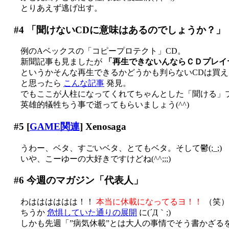
とりあえず逃げ出す。
#4
「聞けないCDに意味はあるのでしょうか？」
例のAベックスの「コピープロテクト」CD。
新聞記事も見ましたが
「再生できないんならＣＤプレイ
というかそんな再生できるかどうかも判らないCDは買えま
と思ったら
こんな記事
発見。
でもここが人柱になってくれてちゃんとした「聞ける」
英雄的犠牲ちう事で逝ってもらいましょう(^^)
#5
[
GAME関連
] Xenosaga
うわー、ベタ、すごいベタ、とてもベタ。そして鬱(;_;)
いや、こーゆーの大好きですけどね(^^;;;)
#6
今週のマガジン「代表人」
わはははははは！！
本当に休載になってるヨ！！
（笑）
ちうか
危惧していた通りの展開
に(´Д｀;)
しかも先週「”病気休載”とは大人の事情でそう書かざるを得