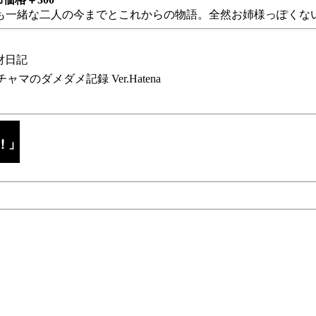
も一緒な二人の今までとこれからの物語。全然お姉様っぽくない
財日記
チャマのダメダメ記録 Ver.Hatena