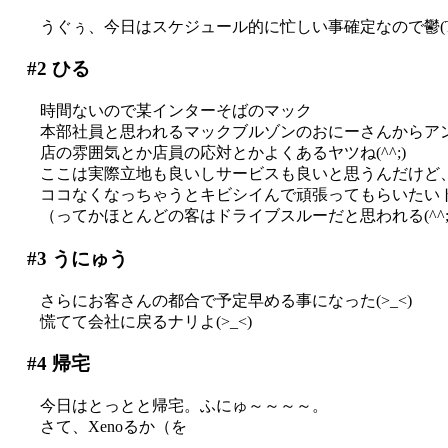
うぐぅ、今日はスケジュール的に忙しい事確定なので鬱(T
#2
ひる
時間ないので某インターそばのマック
本部社員と思われるマックブルゾンのおにーさんからア
店の雰囲気とか店員の応対とかよくあるヤツね(^^;)
ここは実際立地も良いしサービスも良いと思うんだけど
ココなくなっちゃうとキビシイんで頑張ってもらいたいトコロ
（ってかほとんどの客はドライブスルーだと思われる(^^;;
#3
うにゅう
さらにお客さんの都合で予定早める事になった(>_<)
慌てて会社に戻るナリよ(>_<)
#4
帰宅
今日はとっとと帰宅。ふにゅ～～～～。
さて、Xenoるか（を