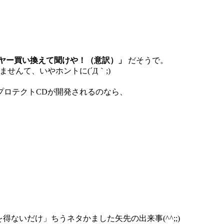
ヤー買い換えて聞けや！（意訳）」
だそうで。
せんて、いやホントに(´Д｀;)
プロテクトCDが開発されるのなら、
ないだけ」ちうネタかました矢先の出来事(^^;;)