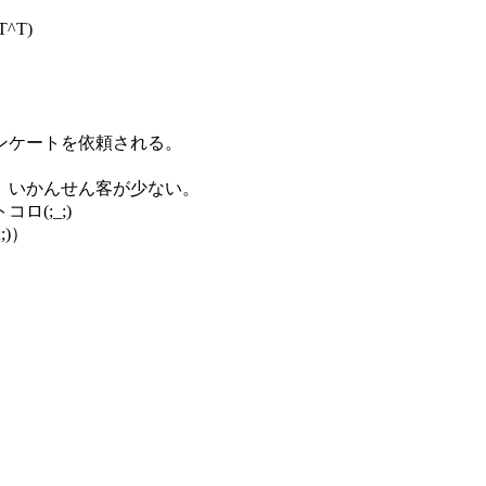
^T)
ンケートを依頼される。
、いかんせん客が少ない。
(;_;)
)）