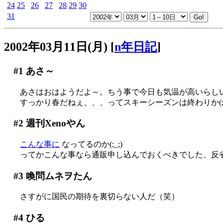
24
25
26
27
28
29
30
31
2002年03月11日(月)
[
n年日記
]
#1
あさ～
あさはおはようだよ～。ちう事で今日も気温が高いらし
すっかり春だねぇ、、、ってスキーシーズンは終わりか(;_
#2
週刊Xenoやん
こんな事に
なってるのか(;_;)
ってかこんな事なら通販申し込んでおくべきでした、反省(T
#3
喚問ムネヲたん
さすがに国民の期待を裏切らない人だ（笑）
#4
ひる