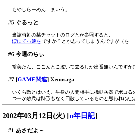
もやしらーめん、まいう。
#5
ぐるっと
当該時刻の某チャットのログとか参照すると、
ぽにてっ娘を
ですか？とか思ってしまうんですが（を
#6
今週のちぃ
裕美たん、ここんとこ泣いて去るしか出番無いんですが(´Д
#7
[
GAME関連
] Xenosaga
いくら敵とはいえ、生身の人間相手に機動兵器でボコるのは余
つーか敵兵は跡形もなく四散しているものと思われ(@_@
2002年03月12日(火)
[
n年日記
]
#1
あさだよ～