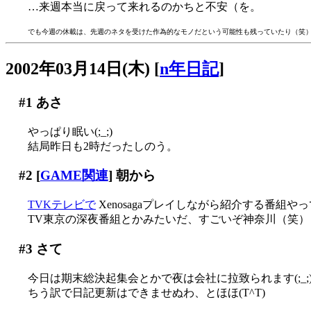
…来週本当に戻って来れるのかちと不安（を。
でも今週の休載は、先週のネタを受けた作為的なモノだという可能性も残っていたり（笑
2002年03月14日(木)
[
n年日記
]
#1
あさ
やっぱり眠い(;_;)
結局昨日も2時だったしのう。
#2
[
GAME関連
] 朝から
TVKテレビで
Xenosagaプレイしながら紹介する番組やって
TV東京の深夜番組とかみたいだ、すごいぞ神奈川（笑）
#3
さて
今日は期末総決起集会とかで夜は会社に拉致られます(;_;
ちう訳で日記更新はできませぬわ、とほほ(T^T)