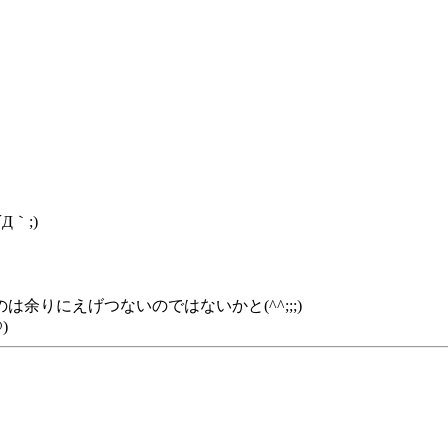
｀;)
りにえげつないのではないかと(^^;;;)
)