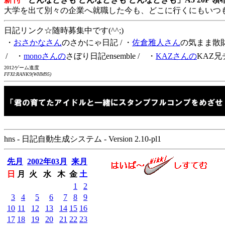
大学を出て別々の企業へ就職した今も、どこに行くにもいつ
日記リンク☆随時募集中です(^^;)
・
おさかなさん
のさかにゃ日記
/ ・
佐倉雅人さん
の気まま散
/ ・
monoさんの
さぼり日記ensemble
/ ・
KAZさんの
KAZ兄
2012ゲーム進度
FFXI:RANK9(WHM95)
hns - 日記自動生成システム - Version 2.10-pl1
先月
2002年03月
来月
日
月
火
水
木
金
土
1
2
3
4
5
6
7
8
9
10
11
12
13
14
15
16
17
18
19
20
21
22
23