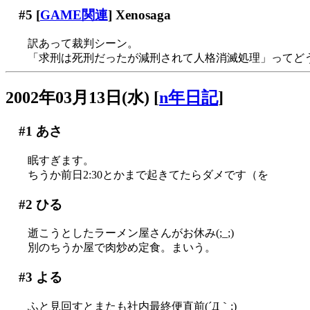
#5
[
GAME関連
] Xenosaga
訳あって裁判シーン。
「求刑は死刑だったが減刑されて人格消滅処理」ってど
2002年03月13日(水)
[
n年日記
]
#1
あさ
眠すぎます。
ちうか前日2:30とかまで起きてたらダメです（を
#2
ひる
逝こうとしたラーメン屋さんがお休み(;_;)
別のちうか屋で肉炒め定食。まいう。
#3
よる
ふと見回すとまたも社内最終便直前(´Д｀;)