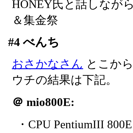
HONEY氏と話しな
＆集金祭
#4
べんち
おさかなさん
とこからB
ウチの結果は下記。
＠
mio800E:
・CPU PentiumIII 800E