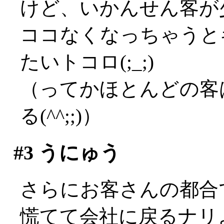
けど、いかんせん客が
ココなくなっちゃうと
たいトコロ(;_;)
（ってかほとんどの客
る(^^;;)）
#3
うにゅう
さらにお客さんの都合で
慌てて会社に戻るナリよ(