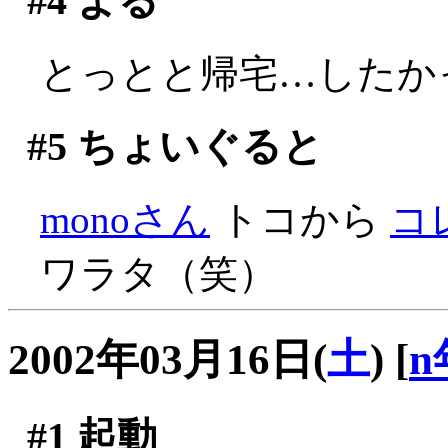
#4
よる
とっとと帰宅…したかっ
#5
ちょいぐると
monoさん
トコから
コ
ワラタ（笑）
2002年03月16日(
土
)
[
n
#1
起動