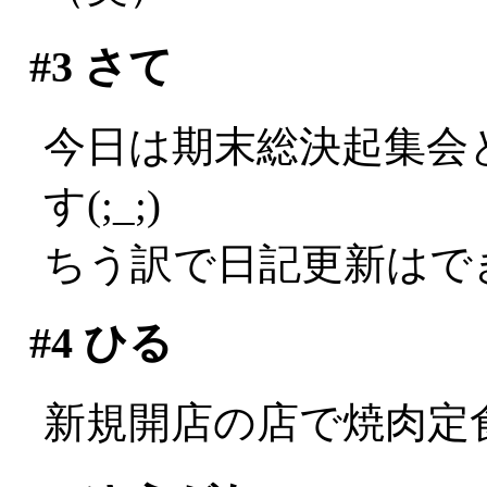
#3
さて
今日は期末総決起集会
す(;_;)
ちう訳で日記更新はでき
#4
ひる
新規開店の店で焼肉定