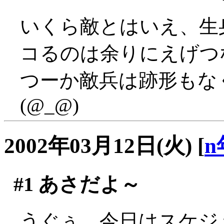
いくら敵とはいえ、生
コるのは余りにえげつない
つーか敵兵は跡形もな
(@_@)
2002年03月12日(火)
[
n
#1
あさだよ～
うぐぅ、今日はスケジ