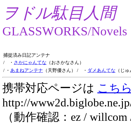
ヲドル駄目人間
GLASSWORKS/Novels
捕捉済み日記アンテナ
/ ・
さかにゃんてな
（おさかなさん）
/ ・
あまねアンテナ
（天野優さん）
/ ・
ダメあんてな
（じゅ
携帯対応ページは
こち
http://www2d.biglobe.ne.jp
（動作確認：ez / willcom 