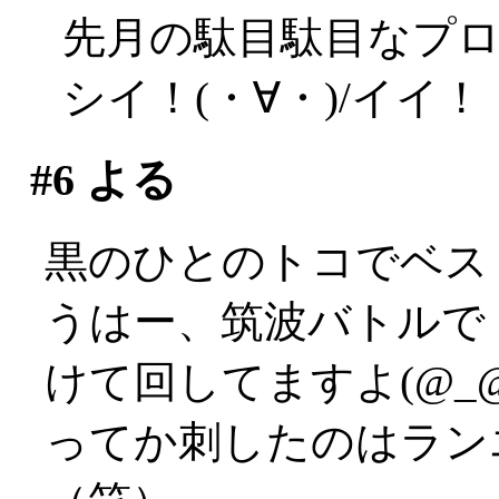
先月の駄目駄目なプ
シイ！(・∀・)/イイ！
#6
よる
黒のひとのトコでベス
うはー、筑波バトルで
けて回してますよ(@_@
ってか刺したのはラン