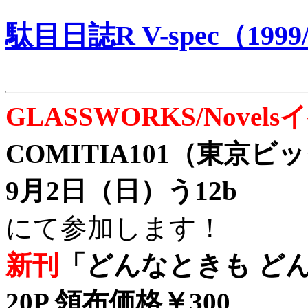
駄目日誌R V-spec（1999/
GLASSWORKS/Nove
COMITIA101（東京
9月2日（日）う12b
にて参加します！
新刊
「どんなときも どん
20P 領布価格￥300