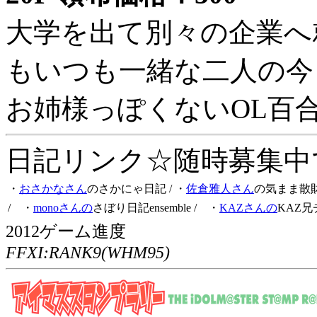
大学を出て別々の企業へ
もいつも一緒な二人の今
お姉様っぽくないOL百
日記リンク☆随時募集中です
・
おさかなさん
のさかにゃ日記
/ ・
佐倉雅人さん
の気まま散
/ ・
monoさんの
さぼり日記ensemble
/ ・
KAZさんの
KAZ兄
2012ゲーム進度
FFXI:RANK9(WHM95)