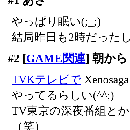
#1
あさ
やっぱり眠い(;_;)
結局昨日も2時だった
#2
[
GAME関連
] 朝から
TVKテレビで
Xenos
やってるらしい(^^;)
TV東京の深夜番組と
（笑）