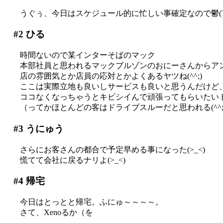
うぐぅ、今日はスケジュール的に忙しい事確定なので鬱(T
#2
ひる
時間ないので某インターそばのマック
本部社員と思われるマックブルゾンのおにーさんからア
店の雰囲気とか店員の応対とかよくあるヤツね(^^;)
ここは実際立地も良いしサービスも良いと思うんだけど
ココなくなっちゃうとキビシイんで頑張ってもらいたいトコロ
（ってかほとんどの客はドライブスルーだと思われる(^^;;
#3
うにゅう
さらにお客さんの都合で予定早める事になった(>_<)
慌てて会社に戻るナリよ(>_<)
#4
帰宅
今日はとっとと帰宅。ふにゅ～～～～。
さて、Xenoるか（を