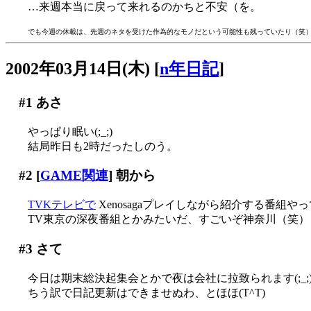
…来週本当に戻って来れるのかちと不安（を。
でも今週の休載は、先週のネタを受けた作為的なモノだという可能性も残っていたり（笑
2002年03月14日(木)
[
n年日記
]
#1
あさ
やっぱり眠い(;_;)
結局昨日も2時だったしのう。
#2
[
GAME関連
] 朝から
TVKテレビで
Xenosagaプレイしながら紹介する番組やって
TV東京の深夜番組とかみたいだ、すごいぞ神奈川（笑）
#3
さて
今日は期末総決起集会とかで夜は会社に拉致られます(;_;
ちう訳で日記更新はできませぬわ、とほほ(T^T)