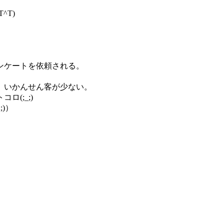
^T)
ンケートを依頼される。
、いかんせん客が少ない。
(;_;)
)）