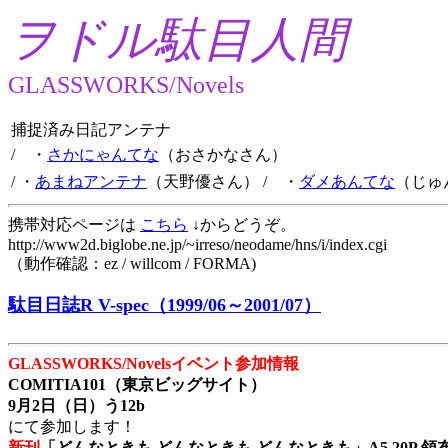
ヲドル駄目人間
GLASSWORKS/Novels
捕捉済み日記アンテナ
/ ・
さかにゃんてな
（おさかなさん）
/ ・
あまねアンテナ
（天野優さん）
/ ・
ダメあんてな
（じゅ
携帯対応ページは
こちら
↓からどうぞ。
http://www2d.biglobe.ne.jp/~irreso/neodame/hns/i/index.cgi
（動作確認：ez / willcom / FORMA)
駄目日誌R V-spec（1999/06～2001/07）
GLASSWORKS/Novelsイベント参加情報
COMITIA101（東京ビッグサイト）
9月2日（日）う12b
にて参加します！
新刊
「どんなときも どんなときも どんなときも」A5 20P 領布