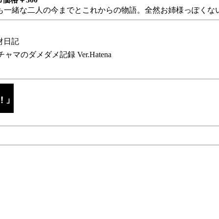
も一緒な二人の今までとこれからの物語。全然お姉様っぽくない
財日記
チャマのダメダメ記録 Ver.Hatena