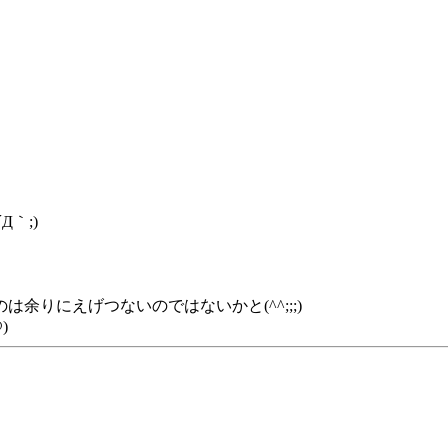
｀;)
りにえげつないのではないかと(^^;;;)
)