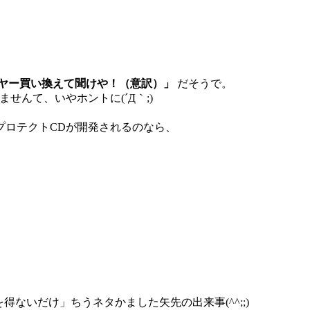
ヤー買い換えて聞けや！（意訳）」
だそうで。
せんて、いやホントに(´Д｀;)
プロテクトCDが開発されるのなら、
ないだけ」ちうネタかました矢先の出来事(^^;;)