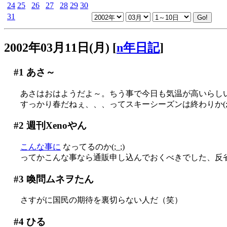
24
25
26
27
28
29
30
31
2002年03月11日(月)
[
n年日記
]
#1
あさ～
あさはおはようだよ～。ちう事で今日も気温が高いらし
すっかり春だねぇ、、、ってスキーシーズンは終わりか(;_
#2
週刊Xenoやん
こんな事に
なってるのか(;_;)
ってかこんな事なら通販申し込んでおくべきでした、反省(T
#3
喚問ムネヲたん
さすがに国民の期待を裏切らない人だ（笑）
#4
ひる