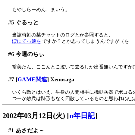
もやしらーめん、まいう。
#5
ぐるっと
当該時刻の某チャットのログとか参照すると、
ぽにてっ娘を
ですか？とか思ってしまうんですが（を
#6
今週のちぃ
裕美たん、ここんとこ泣いて去るしか出番無いんですが(´Д
#7
[
GAME関連
] Xenosaga
いくら敵とはいえ、生身の人間相手に機動兵器でボコるのは余
つーか敵兵は跡形もなく四散しているものと思われ(@_@
2002年03月12日(火)
[
n年日記
]
#1
あさだよ～