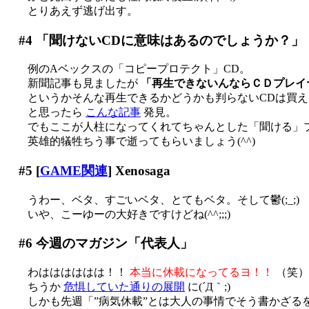
とりあえず逃げ出す。
#4
「聞けないCDに意味はあるのでしょうか？」
例のAベックスの「コピープロテクト」CD。
新聞記事も見ましたが
「再生できないんならＣＤプレイ
というかそんな再生できるかどうかも判らないCDは買えま
と思ったら
こんな記事
発見。
でもここが人柱になってくれてちゃんとした「聞ける」
英雄的犠牲ちう事で逝ってもらいましょう(^^)
#5
[
GAME関連
] Xenosaga
うわー、ベタ、すごいベタ、とてもベタ。そして鬱(;_;)
いや、こーゆーの大好きですけどね(^^;;;)
#6
今週のマガジン「代表人」
わはははははは！！
本当に休載になってるヨ！！
（笑）
ちうか
危惧していた通りの展開
に(´Д｀;)
しかも先週「”病気休載”とは大人の事情でそう書かざるを得