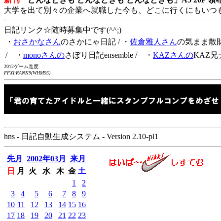
大学を出て別々の企業へ就職した今も、どこに行くにもいつ
日記リンク☆随時募集中です(^^;)
・
おさかなさん
のさかにゃ日記
/ ・
佐倉雅人さん
の気まま散
/ ・
monoさんの
さぼり日記ensemble
/ ・
KAZさんの
KAZ兄
2012ゲーム進度
FFXI:RANK9(WHM95)
hns - 日記自動生成システム - Version 2.10-pl1
先月
2002年03月
来月
日
月
火
水
木
金
土
1
2
3
4
5
6
7
8
9
10
11
12
13
14
15
16
17
18
19
20
21
22
23