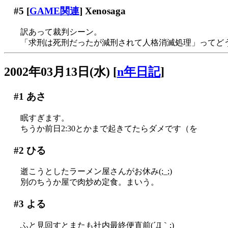
#5
[
GAME関連
] Xenosaga
訳あって裁判シーン。
「求刑は死刑だったが減刑されて人格消滅処理」ってど
2002年03月13日(水)
[
n年日記
]
#1
あさ
眠すぎます。
ちうか前日2:30とかまで起きてたらダメです（を
#2
ひる
逝こうとしたラーメン屋さんがお休み(;_;)
別のちうか屋で肉炒め定食。まいう。
#3
よる
ふと見回すとまたも社内最終便直前(´Д｀;)