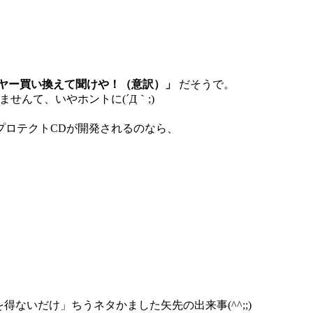
ヤー買い換えて聞けや！（意訳）」
だそうで。
せんて、いやホントに(´Д｀;)
プロテクトCDが開発されるのなら、
ないだけ」ちうネタかました矢先の出来事(^^;;)