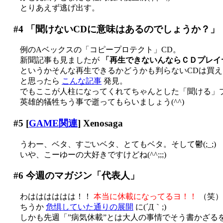
とりあえず逃げ出す。
#4
「聞けないCDに意味はあるのでしょうか？」
例のAベックスの「コピープロテクト」CD。
新聞記事も見ましたが
「再生できないんならＣＤプレイ
というかそんな再生できるかどうかも判らないCDは買えま
と思ったら
こんな記事
発見。
でもここが人柱になってくれてちゃんとした「聞ける」
英雄的犠牲ちう事で逝ってもらいましょう(^^)
#5
[
GAME関連
] Xenosaga
うわー、ベタ、すごいベタ、とてもベタ。そして鬱(;_;)
いや、こーゆーの大好きですけどね(^^;;;)
#6
今週のマガジン「代表人」
わはははははは！！
本当に休載になってるヨ！！
（笑）
ちうか
危惧していた通りの展開
に(´Д｀;)
しかも先週「”病気休載”とは大人の事情でそう書かざるを得