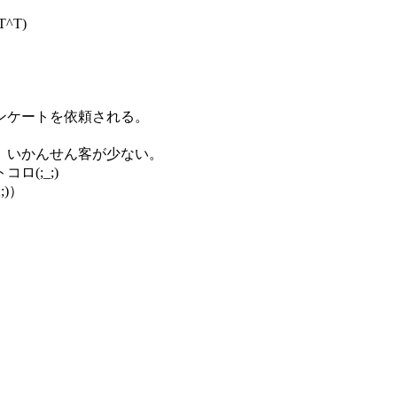
^T)
ンケートを依頼される。
、いかんせん客が少ない。
(;_;)
)）