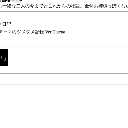
も一緒な二人の今までとこれからの物語。全然お姉様っぽくない
財日記
チャマのダメダメ記録 Ver.Hatena