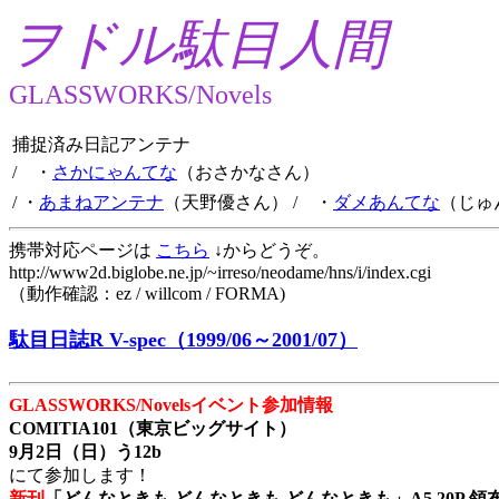
ヲドル駄目人間
GLASSWORKS/Novels
捕捉済み日記アンテナ
/ ・
さかにゃんてな
（おさかなさん）
/ ・
あまねアンテナ
（天野優さん）
/ ・
ダメあんてな
（じゅ
携帯対応ページは
こちら
↓からどうぞ。
http://www2d.biglobe.ne.jp/~irreso/neodame/hns/i/index.cgi
（動作確認：ez / willcom / FORMA)
駄目日誌R V-spec（1999/06～2001/07）
GLASSWORKS/Novelsイベント参加情報
COMITIA101（東京ビッグサイト）
9月2日（日）う12b
にて参加します！
新刊
「どんなときも どんなときも どんなときも」A5 20P 領布