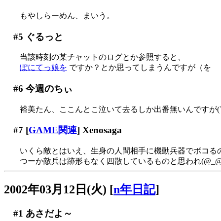
もやしらーめん、まいう。
#5
ぐるっと
当該時刻の某チャットのログとか参照すると、
ぽにてっ娘を
ですか？とか思ってしまうんですが（を
#6
今週のちぃ
裕美たん、ここんとこ泣いて去るしか出番無いんですが(´Д
#7
[
GAME関連
] Xenosaga
いくら敵とはいえ、生身の人間相手に機動兵器でボコるのは余
つーか敵兵は跡形もなく四散しているものと思われ(@_@
2002年03月12日(火)
[
n年日記
]
#1
あさだよ～