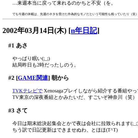
…来週本当に戻って来れるのかちと不安（を。
でも今週の休載は、先週のネタを受けた作為的なモノだという可能性も残っていたり（笑
2002年03月14日(木)
[
n年日記
]
#1
あさ
やっぱり眠い(;_;)
結局昨日も2時だったしのう。
#2
[
GAME関連
] 朝から
TVKテレビで
Xenosagaプレイしながら紹介する番組やって
TV東京の深夜番組とかみたいだ、すごいぞ神奈川（笑）
#3
さて
今日は期末総決起集会とかで夜は会社に拉致られます(;_;
ちう訳で日記更新はできませぬわ、とほほ(T^T)