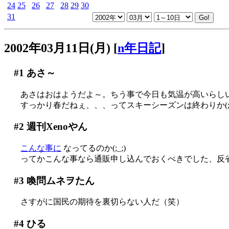
24
25
26
27
28
29
30
31
2002年03月11日(月)
[
n年日記
]
#1
あさ～
あさはおはようだよ～。ちう事で今日も気温が高いらし
すっかり春だねぇ、、、ってスキーシーズンは終わりか(;_
#2
週刊Xenoやん
こんな事に
なってるのか(;_;)
ってかこんな事なら通販申し込んでおくべきでした、反省(T
#3
喚問ムネヲたん
さすがに国民の期待を裏切らない人だ（笑）
#4
ひる