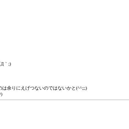
｀;)
りにえげつないのではないかと(^^;;;)
)