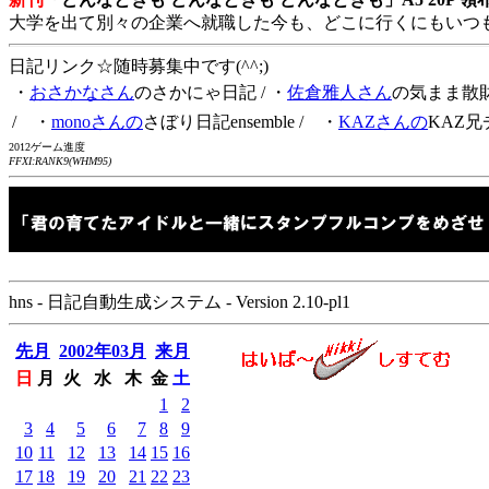
大学を出て別々の企業へ就職した今も、どこに行くにもいつ
日記リンク☆随時募集中です(^^;)
・
おさかなさん
のさかにゃ日記
/ ・
佐倉雅人さん
の気まま散
/ ・
monoさんの
さぼり日記ensemble
/ ・
KAZさんの
KAZ兄
2012ゲーム進度
FFXI:RANK9(WHM95)
hns - 日記自動生成システム - Version 2.10-pl1
先月
2002年03月
来月
日
月
火
水
木
金
土
1
2
3
4
5
6
7
8
9
10
11
12
13
14
15
16
17
18
19
20
21
22
23