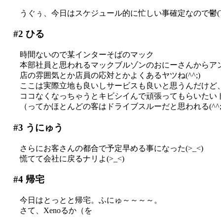
うぐぅ、今日はスケジュール的に忙しい事確定なので鬱(T
#2
ひる
時間ないので某インターそばのマック
本部社員と思われるマックブルゾンのおにーさんからア
店の雰囲気とか店員の応対とかよくあるヤツね(^^;)
ここは実際立地も良いしサービスも良いと思うんだけど
ココなくなっちゃうとキビシイんで頑張ってもらいたいトコロ
（ってかほとんどの客はドライブスルーだと思われる(^^;;
#3
うにゅう
さらにお客さんの都合で予定早める事になった(>_<)
慌てて会社に戻るナリよ(>_<)
#4
帰宅
今日はとっとと帰宅。ふにゅ～～～～。
さて、Xenoるか（を