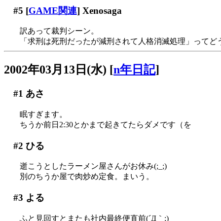
#5
[
GAME関連
] Xenosaga
訳あって裁判シーン。
「求刑は死刑だったが減刑されて人格消滅処理」ってど
2002年03月13日(水)
[
n年日記
]
#1
あさ
眠すぎます。
ちうか前日2:30とかまで起きてたらダメです（を
#2
ひる
逝こうとしたラーメン屋さんがお休み(;_;)
別のちうか屋で肉炒め定食。まいう。
#3
よる
ふと見回すとまたも社内最終便直前(´Д｀;)