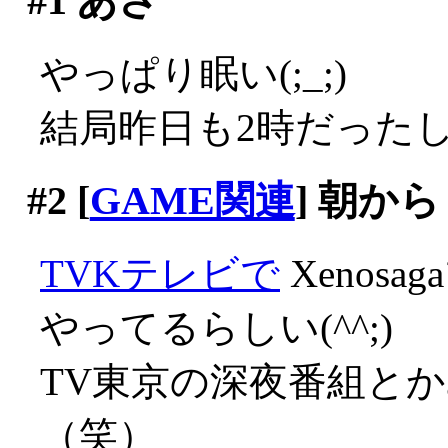
#1
あさ
やっぱり眠い(;_;)
結局昨日も2時だった
#2
[
GAME関連
] 朝から
TVKテレビで
Xenos
やってるらしい(^^;)
TV東京の深夜番組と
（笑）