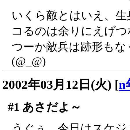
いくら敵とはいえ、生
コるのは余りにえげつない
つーか敵兵は跡形もな
(@_@)
2002年03月12日(火)
[
n
#1
あさだよ～
うぐぅ、今日はスケジ