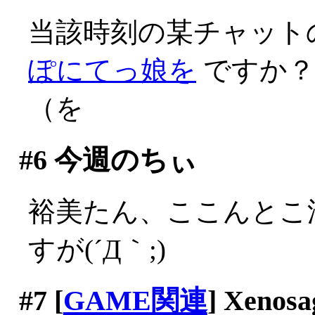
当該時刻の某チャット
ぽにてっ娘を
ですか？
（を
#6
今週のちぃ
裕美たん、ここんとこ
すが(´Д｀;)
#7
[
GAME関連
] Xenosa