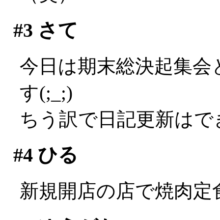
#3
さて
今日は期末総決起集会
す(;_;)
ちう訳で日記更新はでき
#4
ひる
新規開店の店で焼肉定