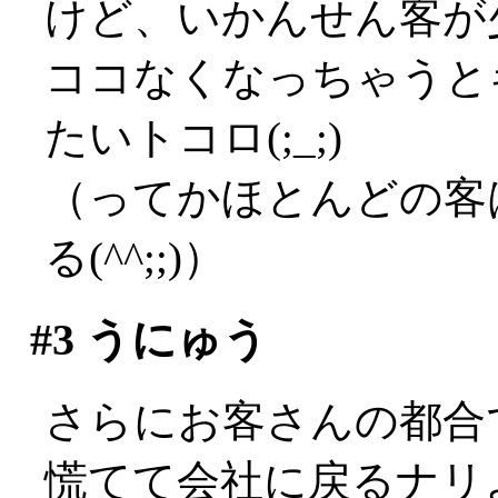
けど、いかんせん客が
ココなくなっちゃうと
たいトコロ(;_;)
（ってかほとんどの客
る(^^;;)）
#3
うにゅう
さらにお客さんの都合で
慌てて会社に戻るナリよ(