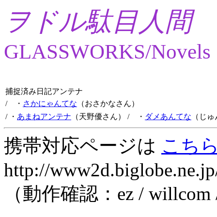
ヲドル駄目人間
GLASSWORKS/Novels
捕捉済み日記アンテナ
/ ・
さかにゃんてな
（おさかなさん）
/ ・
あまねアンテナ
（天野優さん）
/ ・
ダメあんてな
（じゅ
携帯対応ページは
こち
http://www2d.biglobe.ne.jp
（動作確認：ez / willcom 