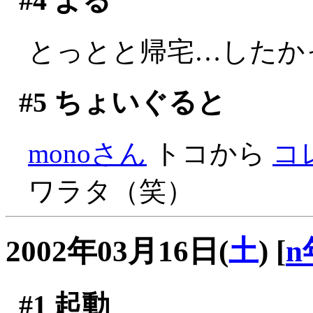
#4
よる
とっとと帰宅…したかっ
#5
ちょいぐると
monoさん
トコから
コ
ワラタ（笑）
2002年03月16日(
土
)
[
n
#1
起動