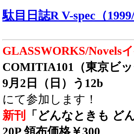
駄目日誌R V-spec（1999/
GLASSWORKS/Nove
COMITIA101（東京
9月2日（日）う12b
にて参加します！
新刊
「どんなときも どん
20P 領布価格￥300