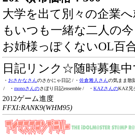
大学を出て別々の企業へ
もいつも一緒な二人の今
お姉様っぽくないOL百
日記リンク☆随時募集中です
・
おさかなさん
のさかにゃ日記
/ ・
佐倉雅人さん
の気まま散
/ ・
monoさんの
さぼり日記ensemble
/ ・
KAZさんの
KAZ兄
2012ゲーム進度
FFXI:RANK9(WHM95)