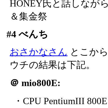
HONEY氏と話しな
＆集金祭
#4
べんち
おさかなさん
とこからB
ウチの結果は下記。
＠
mio800E:
・CPU PentiumIII 800E