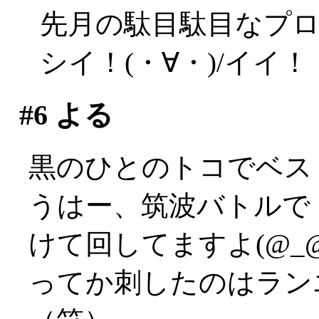
先月の駄目駄目なプ
シイ！(・∀・)/イイ！
#6
よる
黒のひとのトコでベス
うはー、筑波バトルで
けて回してますよ(@_@
ってか刺したのはラン