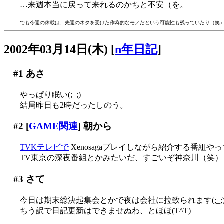
…来週本当に戻って来れるのかちと不安（を。
でも今週の休載は、先週のネタを受けた作為的なモノだという可能性も残っていたり（笑
2002年03月14日(木)
[
n年日記
]
#1
あさ
やっぱり眠い(;_;)
結局昨日も2時だったしのう。
#2
[
GAME関連
] 朝から
TVKテレビで
Xenosagaプレイしながら紹介する番組やって
TV東京の深夜番組とかみたいだ、すごいぞ神奈川（笑）
#3
さて
今日は期末総決起集会とかで夜は会社に拉致られます(;_;
ちう訳で日記更新はできませぬわ、とほほ(T^T)