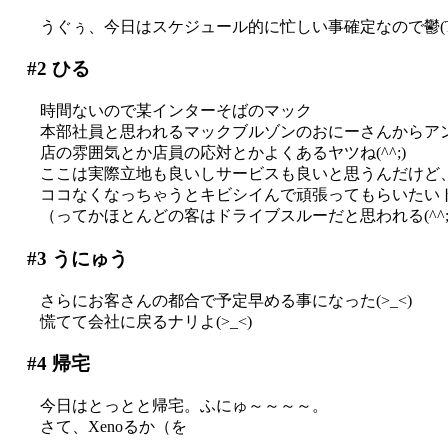
うぐぅ、今日はスケジュール的に忙しい事確定なので鬱(T
#2
ひる
時間ないので某インターそばのマック
本部社員と思われるマックブルゾンのおにーさんからア
店の雰囲気とか店員の応対とかよくあるヤツね(^^;)
ここは実際立地も良いしサービスも良いと思うんだけど
ココなくなっちゃうとキビシイんで頑張ってもらいたいトコロ
（ってかほとんどの客はドライブスルーだと思われる(^^;;
#3
うにゅう
さらにお客さんの都合で予定早める事になった(>_<)
慌てて会社に戻るナリよ(>_<)
#4
帰宅
今日はとっとと帰宅。ふにゅ～～～～。
さて、Xenoるか（を