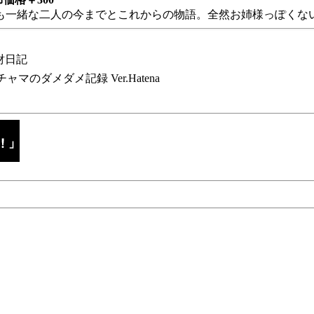
も一緒な二人の今までとこれからの物語。全然お姉様っぽくない
財日記
チャマのダメダメ記録 Ver.Hatena