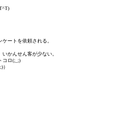
^T)
ンケートを依頼される。
、いかんせん客が少ない。
(;_;)
)）