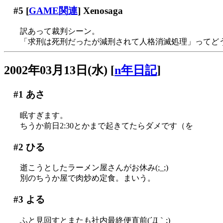
#5
[
GAME関連
] Xenosaga
訳あって裁判シーン。
「求刑は死刑だったが減刑されて人格消滅処理」ってど
2002年03月13日(水)
[
n年日記
]
#1
あさ
眠すぎます。
ちうか前日2:30とかまで起きてたらダメです（を
#2
ひる
逝こうとしたラーメン屋さんがお休み(;_;)
別のちうか屋で肉炒め定食。まいう。
#3
よる
ふと見回すとまたも社内最終便直前(´Д｀;)