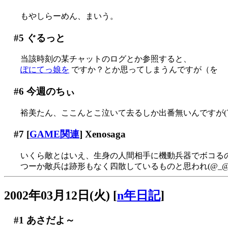
もやしらーめん、まいう。
#5
ぐるっと
当該時刻の某チャットのログとか参照すると、
ぽにてっ娘を
ですか？とか思ってしまうんですが（を
#6
今週のちぃ
裕美たん、ここんとこ泣いて去るしか出番無いんですが(´Д
#7
[
GAME関連
] Xenosaga
いくら敵とはいえ、生身の人間相手に機動兵器でボコるのは余
つーか敵兵は跡形もなく四散しているものと思われ(@_@
2002年03月12日(火)
[
n年日記
]
#1
あさだよ～