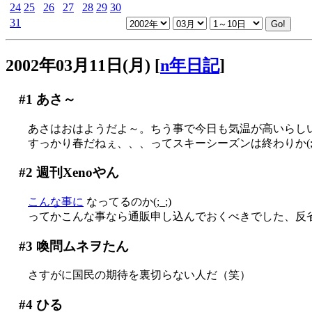
24
25
26
27
28
29
30
31
2002年03月11日(月)
[
n年日記
]
#1
あさ～
あさはおはようだよ～。ちう事で今日も気温が高いらし
すっかり春だねぇ、、、ってスキーシーズンは終わりか(;_
#2
週刊Xenoやん
こんな事に
なってるのか(;_;)
ってかこんな事なら通販申し込んでおくべきでした、反省(T
#3
喚問ムネヲたん
さすがに国民の期待を裏切らない人だ（笑）
#4
ひる