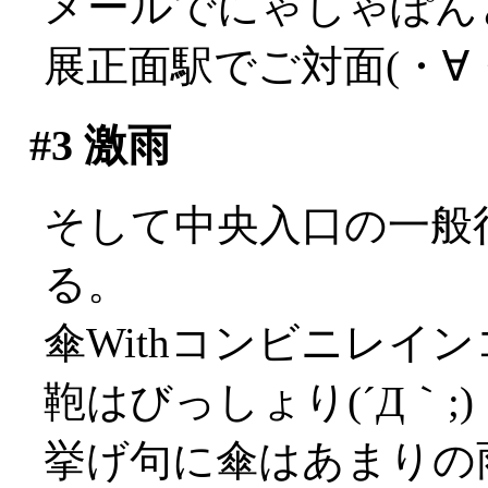
メールでにゃしゃぽん
展正面駅でご対面(・∀
#3
激雨
そして中央入口の一般
る。
傘Withコンビニレイ
鞄はびっしょり(´Д｀;)
挙げ句に傘はあまりの