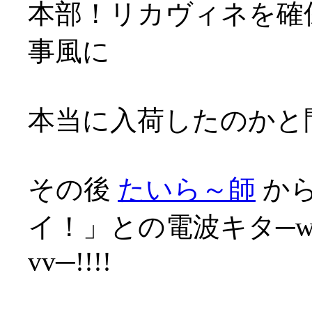
本部！リカヴィネを確保
事風に
本当に入荷したのかと問
その後
たいら～師
から
イ！」との電波キタ─wwﾍ√
vv─!!!!