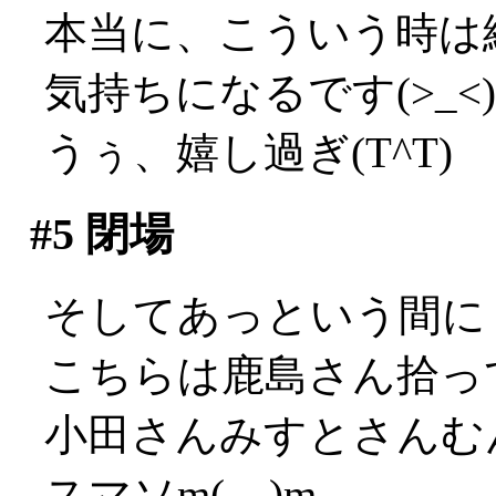
本当に、こういう時は
気持ちになるです(>_<)
うぅ、嬉し過ぎ(T^T)
#5
閉場
そしてあっという間に
こちらは鹿島さん拾っ
小田さんみすとさんむ
スマソm(__)m