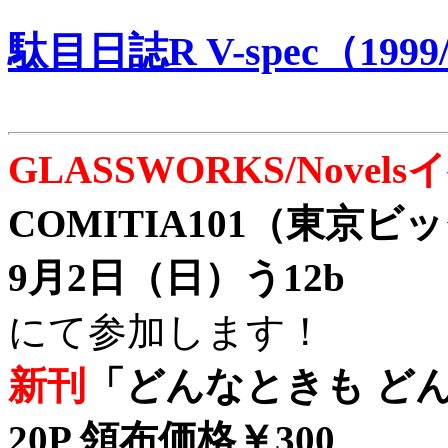
駄目日誌R V-spec（1999/
GLASSWORKS/Nove
COMITIA101（東京
9月2日（日）う12b
にて参加します！
新刊
「どんなときも どん
20P 領布価格￥300