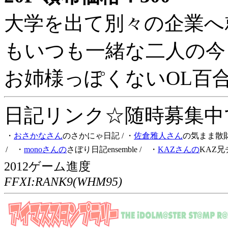
大学を出て別々の企業へ
もいつも一緒な二人の今
お姉様っぽくないOL百
日記リンク☆随時募集中です
・
おさかなさん
のさかにゃ日記
/ ・
佐倉雅人さん
の気まま散
/ ・
monoさんの
さぼり日記ensemble
/ ・
KAZさんの
KAZ兄
2012ゲーム進度
FFXI:RANK9(WHM95)