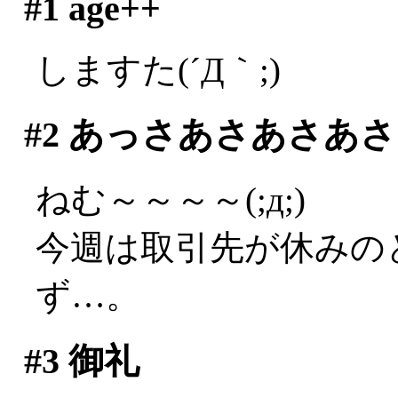
#1
age++
しますた(´Д｀;)
#2
あっさあさあさあさ
ねむ～～～～(;д;)
今週は取引先が休みの
ず…。
#3
御礼