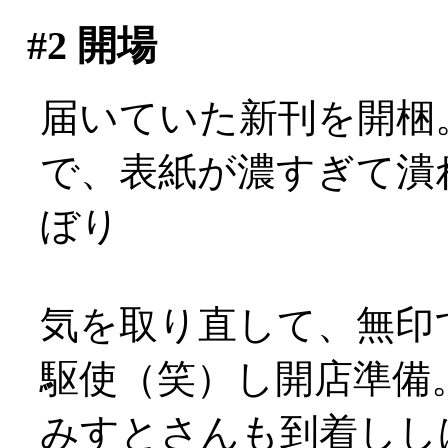
#2
開場
届いていた新刊を開梱
で、表紙が濃すぎて潰れ
ぼり
気を取り直して、無印
駆使（笑）し開店準備
みすとさんも到着しし