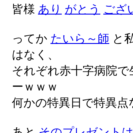
皆様
あり
がとう
ござい
ってか
たいら～師
と
はなく、
それぞれ赤十字病院で
ーｗｗｗ
何かの特異日で特異点な
あと
そのプレゼント