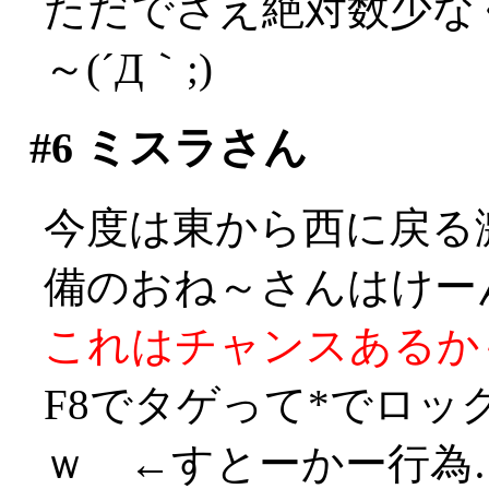
ただでさえ絶対数少な
～(´Д｀;)
#6
ミスラさん
今度は東から西に戻る
備のおね～さんはけーん！
これはチャンスあるかも！
F8でタゲって*でロ
ｗ ←すとーかー行為…((