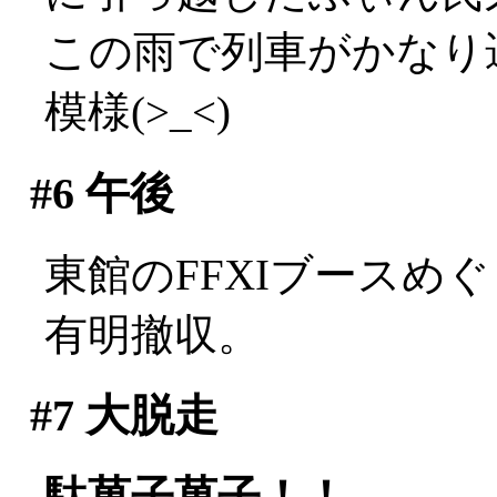
この雨で列車がかなり
模様(>_<)
#6
午後
東館のFFXIブースめ
有明撤収。
#7
大脱走
駄菓子菓子！！