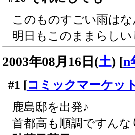
このものすごい雨はなん
明日もこのままらしい
2003年08月16日(
土
)
[
n
#1
[
コミックマーケッ
鹿島邸を出発♪
首都高も順調ですんな