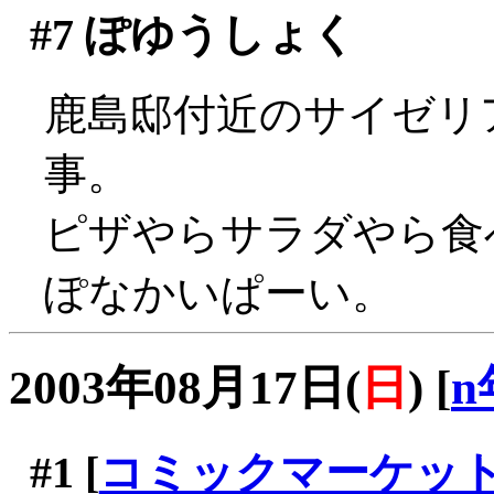
#7
ぽゆうしょく
鹿島邸付近のサイゼリ
事。
ピザやらサラダやら食べ
ぽなかいぱーい。
2003年08月17日(
日
)
[
n
#1
[
コミックマーケッ