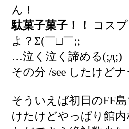
ん！
駄菓子菓子！！
コスプ
よ？Σ(￣□￣;;
…泣く泣く諦める(;д;)
その分 /see したけど
そういえば初日のFF島
けたけどやっぱり館内な