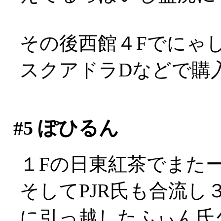
その後西館４Fでにゃしゃぽ
スクアドラDなどで購
#5
ぽひるん
１Fの日東紅茶でまた
そしてPJR氏も合流
に引っ越したふぃん氏久