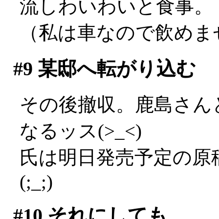
流しわいわいと食事。
（私は車なので飲めませ
#9
某邸へ転がり込む
その後撤収。鹿島さん
なるッス(>_<)
氏は明日発売予定の原
(;_;)
#10
それにしても