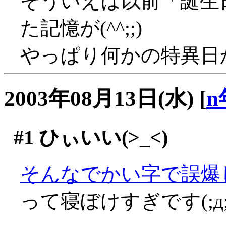
そういえば以前「誕生
た記憶が(^^;;)
やっぱり何かの特異日かと
2003年08月13日(水)
[
n
#1
ひぃいい(>_<)
そんなでかい字で誤爆し
って寝ぼけすぎです(;д;