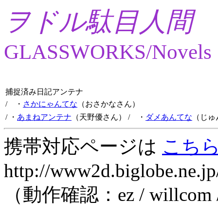
ヲドル駄目人間
GLASSWORKS/Novels
捕捉済み日記アンテナ
/ ・
さかにゃんてな
（おさかなさん）
/ ・
あまねアンテナ
（天野優さん）
/ ・
ダメあんてな
（じゅ
携帯対応ページは
こち
http://www2d.biglobe.ne.jp
（動作確認：ez / willcom 