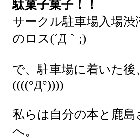
駄菓子菓子！！
サークル駐車場入場渋
のロス(´Д｀;)
で、駐車場に着いた後
((((°Д°))))
私らは自分の本と鹿島
へ。