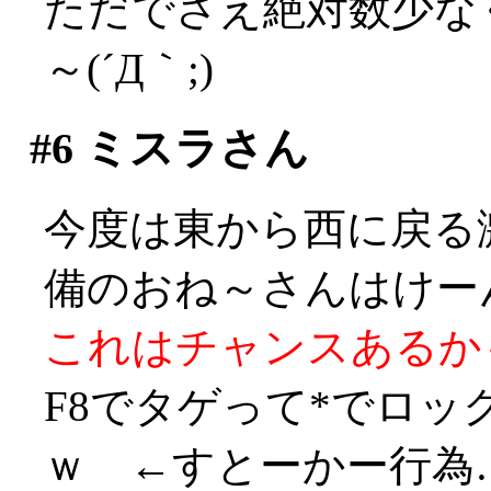
ただでさえ絶対数少な
～(´Д｀;)
#6
ミスラさん
今度は東から西に戻る
備のおね～さんはけーん！
これはチャンスあるかも！
F8でタゲって*でロ
ｗ ←すとーかー行為…((