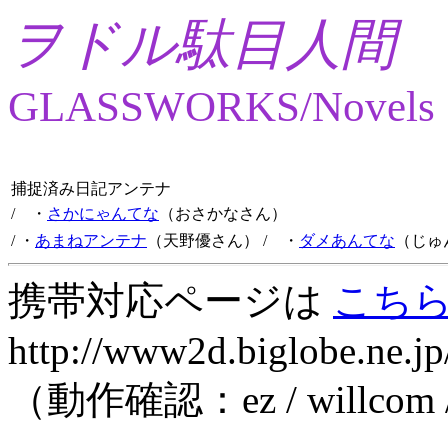
ヲドル駄目人間
GLASSWORKS/Novels
捕捉済み日記アンテナ
/ ・
さかにゃんてな
（おさかなさん）
/ ・
あまねアンテナ
（天野優さん）
/ ・
ダメあんてな
（じゅ
携帯対応ページは
こち
http://www2d.biglobe.ne.jp
（動作確認：ez / willcom 