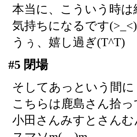
本当に、こういう時は
気持ちになるです(>_<)
うぅ、嬉し過ぎ(T^T)
#5
閉場
そしてあっという間に
こちらは鹿島さん拾っ
小田さんみすとさんむ
スマソm(__)m