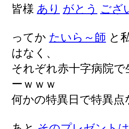
皆様
あり
がとう
ござい
ってか
たいら～師
と
はなく、
それぞれ赤十字病院で
ーｗｗｗ
何かの特異日で特異点な
あと
そのプレゼント