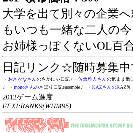
大学を出て別々の企業へ
もいつも一緒な二人の今
お姉様っぽくないOL百
日記リンク☆随時募集中です
・
おさかなさん
のさかにゃ日記
/ ・
佐倉雅人さん
の気まま散
/ ・
monoさんの
さぼり日記ensemble
/ ・
KAZさんの
KAZ兄
2012ゲーム進度
FFXI:RANK9(WHM95)