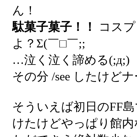
ん！
駄菓子菓子！！
コスプ
よ？Σ(￣□￣;;
…泣く泣く諦める(;д;)
その分 /see したけど
そういえば初日のFF島
けたけどやっぱり館内な