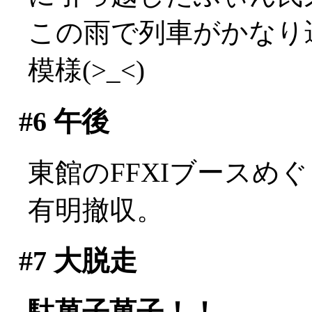
この雨で列車がかなり
模様(>_<)
#6
午後
東館のFFXIブースめ
有明撤収。
#7
大脱走
駄菓子菓子！！