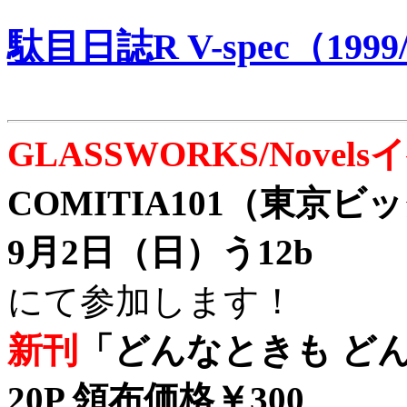
駄目日誌R V-spec（1999/
GLASSWORKS/Nove
COMITIA101（東京
9月2日（日）う12b
にて参加します！
新刊
「どんなときも どん
20P 領布価格￥300