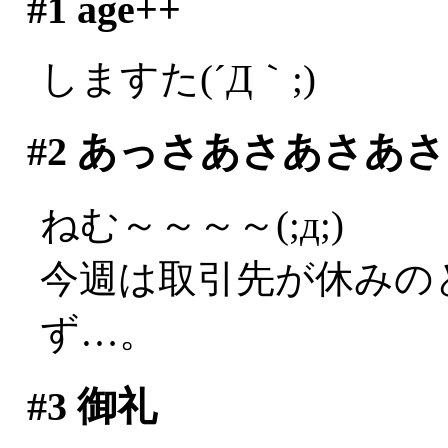
#1
age++
しますた(´Д｀;)
#2
あっさあさあさあさ
ねむ～～～～(;д;)
今週は取引先が休みの
ず…。
#3
御礼