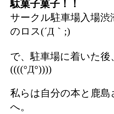
駄菓子菓子！！
サークル駐車場入場渋
のロス(´Д｀;)
で、駐車場に着いた後
((((°Д°))))
私らは自分の本と鹿島
へ。