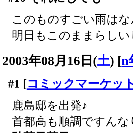
このものすごい雨はなん
明日もこのままらしい
2003年08月16日(
土
)
[
n
#1
[
コミックマーケッ
鹿島邸を出発♪
首都高も順調ですんな