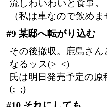
流しわいわいと食事。
（私は車なので飲めませ
#9
某邸へ転がり込む
その後撤収。鹿島さん
なるッス(>_<)
氏は明日発売予定の原
(;_;)
#10
それにしても