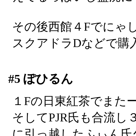
その後西館４Fでにゃしゃぽ
スクアドラDなどで購
#5
ぽひるん
１Fの日東紅茶でまた
そしてPJR氏も合流
に引っ越したふぃん氏久