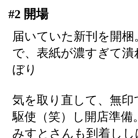
#2
開場
届いていた新刊を開梱
で、表紙が濃すぎて潰れ
ぼり
気を取り直して、無印
駆使（笑）し開店準備
みすとさんも到着しし