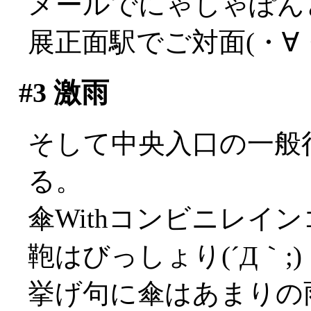
メールでにゃしゃぽん
展正面駅でご対面(・∀
#3
激雨
そして中央入口の一般
る。
傘Withコンビニレイ
鞄はびっしょり(´Д｀;)
挙げ句に傘はあまりの