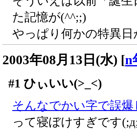
そういえば以前「誕生
た記憶が(^^;;)
やっぱり何かの特異日かと
2003年08月13日(水)
[
n
#1
ひぃいい(>_<)
そんなでかい字で誤爆し
って寝ぼけすぎです(;д;