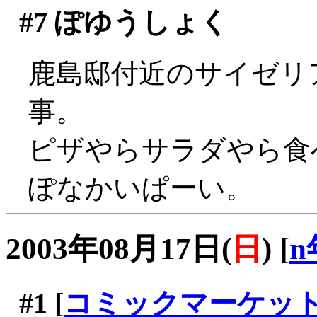
#7
ぽゆうしょく
鹿島邸付近のサイゼリ
事。
ピザやらサラダやら食べ
ぽなかいぱーい。
2003年08月17日(
日
)
[
n
#1
[
コミックマーケッ