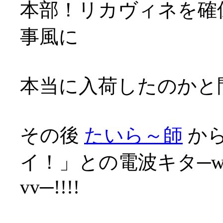
本部！リカヴィネを確保
事風に
本当に入荷したのかと問
その後
たいら～師
から
イ！」との電波キタ─wwﾍ√
vv─!!!!