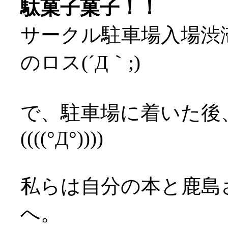
駄菓子菓子！！
サークル駐車場入場渋
のロス(´Д｀;)
で、駐車場に着いた後
((((°Д°))))
私らは自分の本と鹿島
へ。