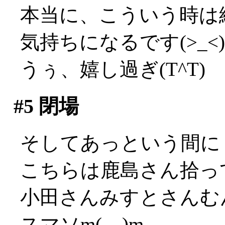
本当に、こういう時は
気持ちになるです(>_<)
うぅ、嬉し過ぎ(T^T)
#5
閉場
そしてあっという間に
こちらは鹿島さん拾っ
小田さんみすとさんむ
スマソm(__)m