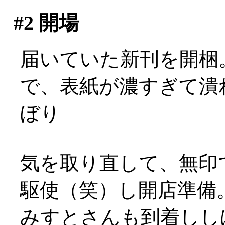
#2
開場
届いていた新刊を開梱
で、表紙が濃すぎて潰れ
ぼり
気を取り直して、無印
駆使（笑）し開店準備
みすとさんも到着しし