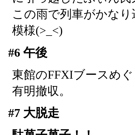
この雨で列車がかなり
模様(>_<)
#6
午後
東館のFFXIブースめ
有明撤収。
#7
大脱走
駄菓子菓子！！