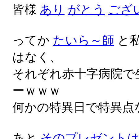
皆様
あり
がとう
ござい
ってか
たいら～師
と
はなく、
それぞれ赤十字病院で
ーｗｗｗ
何かの特異日で特異点な
あと
そのプレゼント