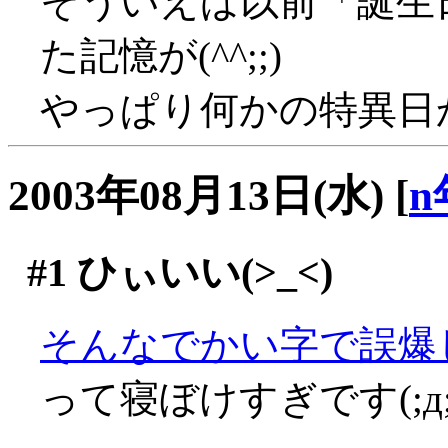
そういえば以前「誕生
た記憶が(^^;;)
やっぱり何かの特異日かと
2003年08月13日(水)
[
n
#1
ひぃいい(>_<)
そんなでかい字で誤爆し
って寝ぼけすぎです(;д;