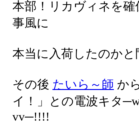
本部！リカヴィネを確保
事風に
本当に入荷したのかと問
その後
たいら～師
から
イ！」との電波キタ─wwﾍ√
vv─!!!!