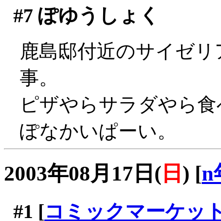
#7
ぽゆうしょく
鹿島邸付近のサイゼリ
事。
ピザやらサラダやら食べ
ぽなかいぱーい。
2003年08月17日(
日
)
[
n
#1
[
コミックマーケッ