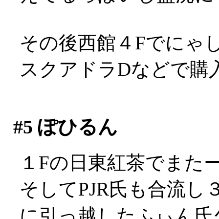
その後西館４Fでにゃしゃぽ
スクアドラDなどで購
#5
ぽひるん
１Fの日東紅茶でまた
そしてPJR氏も合流
に引っ越したふぃん氏久