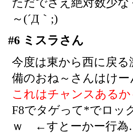
ただでさえ絶対数少な
～(´Д｀;)
#6
ミスラさん
今度は東から西に戻る
備のおね～さんはけーん！
これはチャンスあるかも！
F8でタゲって*でロ
ｗ ←すとーかー行為…((