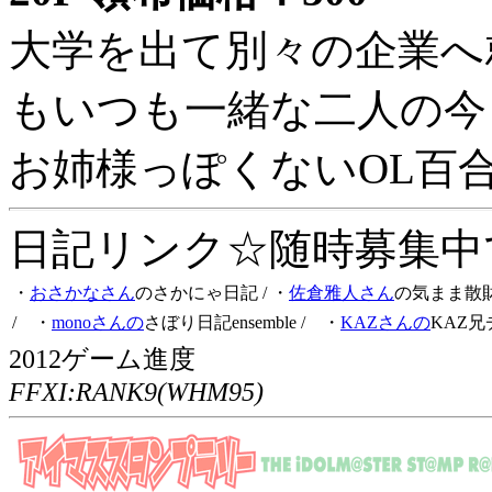
大学を出て別々の企業へ
もいつも一緒な二人の今
お姉様っぽくないOL百
日記リンク☆随時募集中です
・
おさかなさん
のさかにゃ日記
/ ・
佐倉雅人さん
の気まま散
/ ・
monoさんの
さぼり日記ensemble
/ ・
KAZさんの
KAZ兄
2012ゲーム進度
FFXI:RANK9(WHM95)