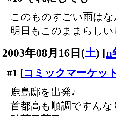
このものすごい雨はなん
明日もこのままらしい
2003年08月16日(
土
)
[
n
#1
[
コミックマーケッ
鹿島邸を出発♪
首都高も順調ですんな