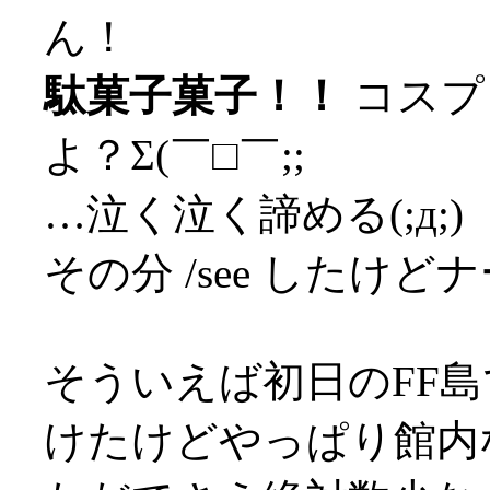
ん！
駄菓子菓子！！
コスプ
よ？Σ(￣□￣;;
…泣く泣く諦める(;д;)
その分 /see したけど
そういえば初日のFF島
けたけどやっぱり館内な