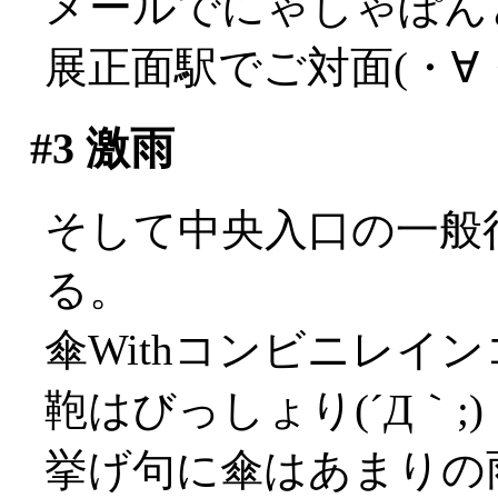
メールでにゃしゃぽん
展正面駅でご対面(・∀
#3
激雨
そして中央入口の一般
る。
傘Withコンビニレイ
鞄はびっしょり(´Д｀;)
挙げ句に傘はあまりの