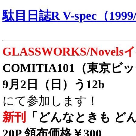
駄目日誌R V-spec（1999/
GLASSWORKS/Nove
COMITIA101（東京
9月2日（日）う12b
にて参加します！
新刊
「どんなときも どん
20P 領布価格￥300