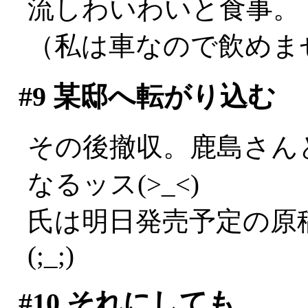
流しわいわいと食事。
（私は車なので飲めませ
#9
某邸へ転がり込む
その後撤収。鹿島さん
なるッス(>_<)
氏は明日発売予定の原
(;_;)
#10
それにしても