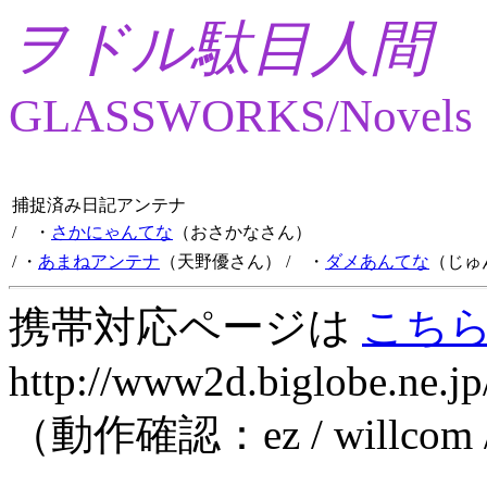
ヲドル駄目人間
GLASSWORKS/Novels
捕捉済み日記アンテナ
/ ・
さかにゃんてな
（おさかなさん）
/ ・
あまねアンテナ
（天野優さん）
/ ・
ダメあんてな
（じゅ
携帯対応ページは
こち
http://www2d.biglobe.ne.jp
（動作確認：ez / willcom 