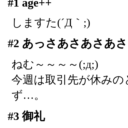
#1
age++
しますた(´Д｀;)
#2
あっさあさあさあさ
ねむ～～～～(;д;)
今週は取引先が休みの
ず…。
#3
御礼