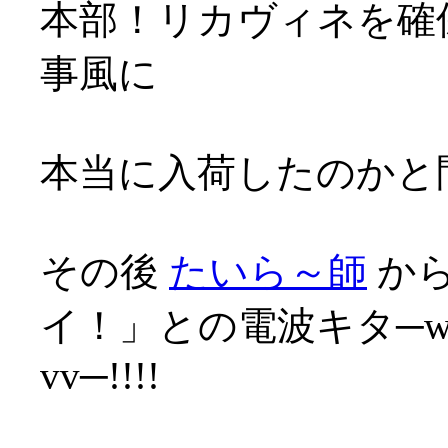
本部！リカヴィネを確保
事風に
本当に入荷したのかと問
その後
たいら～師
から
イ！」との電波キタ─wwﾍ√
vv─!!!!