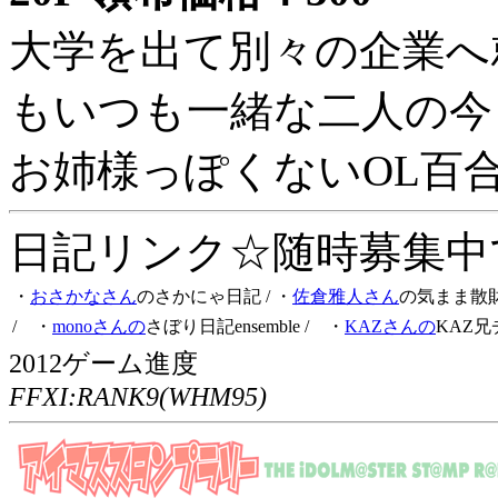
大学を出て別々の企業へ
もいつも一緒な二人の今
お姉様っぽくないOL百
日記リンク☆随時募集中です
・
おさかなさん
のさかにゃ日記
/ ・
佐倉雅人さん
の気まま散
/ ・
monoさんの
さぼり日記ensemble
/ ・
KAZさんの
KAZ兄
2012ゲーム進度
FFXI:RANK9(WHM95)