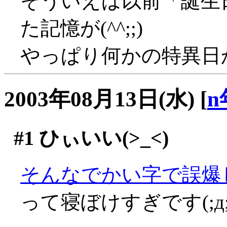
そういえば以前「誕生
た記憶が(^^;;)
やっぱり何かの特異日かと
2003年08月13日(水)
[
n
#1
ひぃいい(>_<)
そんなでかい字で誤爆し
って寝ぼけすぎです(;д;