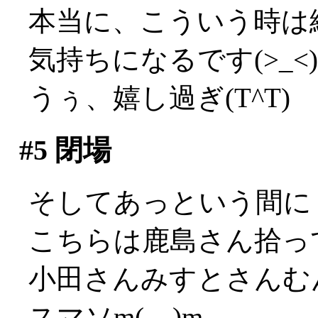
本当に、こういう時は
気持ちになるです(>_<)
うぅ、嬉し過ぎ(T^T)
#5
閉場
そしてあっという間に
こちらは鹿島さん拾っ
小田さんみすとさんむ
スマソm(__)m