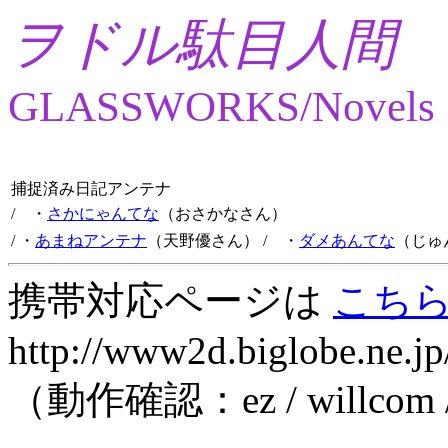
ヲドル駄目人間
GLASSWORKS/Novels
捕捉済み日記アンテナ
/ ・
さかにゃんてな
（おさかなさん）
/ ・
あまねアンテナ
（天野優さん）
/ ・
ダメあんてな
（じゅ
携帯対応ページは
こち
http://www2d.biglobe.ne.jp
（動作確認：ez / willcom 