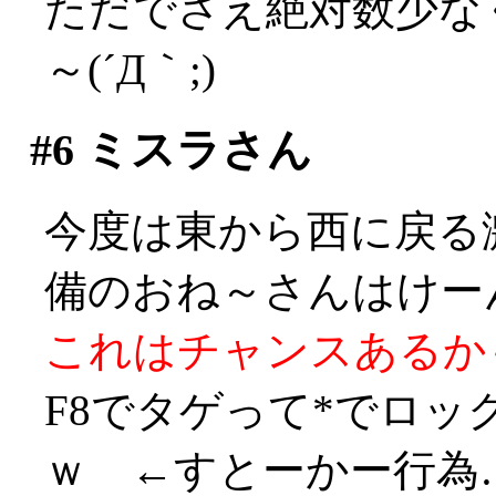
ただでさえ絶対数少な
～(´Д｀;)
#6
ミスラさん
今度は東から西に戻る
備のおね～さんはけーん！
これはチャンスあるかも！
F8でタゲって*でロ
ｗ ←すとーかー行為…((