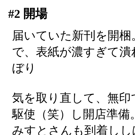
#2
開場
届いていた新刊を開梱
で、表紙が濃すぎて潰れ
ぼり
気を取り直して、無印
駆使（笑）し開店準備
みすとさんも到着しし