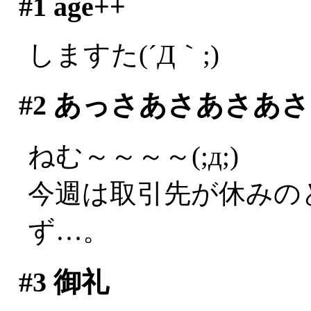
#1
age++
しますた(´Д｀;)
#2
あっさあさあさあさ
ねむ～～～～(;д;)
今週は取引先が休みの
ず…。
#3
御礼