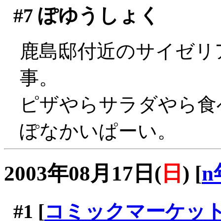
#7
ぽゆうしょく
鹿島邸付近のサイゼリ
事。
ピザやらサラダやら食べ
ぽなかいぱーい。
2003年08月17日(
日
)
[
n
#1
[
コミックマーケッ