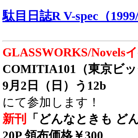
駄目日誌R V-spec（1999/
GLASSWORKS/Nove
COMITIA101（東京
9月2日（日）う12b
にて参加します！
新刊
「どんなときも どん
20P 領布価格￥300