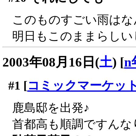
このものすごい雨はなん
明日もこのままらしい
2003年08月16日(
土
)
[
n
#1
[
コミックマーケッ
鹿島邸を出発♪
首都高も順調ですんな