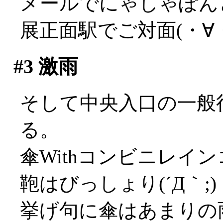
メールでにゃしゃぽん
展正面駅でご対面(・∀
#3
激雨
そして中央入口の一般
る。
傘Withコンビニレイ
鞄はびっしょり(´Д｀;)
挙げ句に傘はあまりの