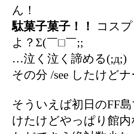
ん！
駄菓子菓子！！
コスプ
よ？Σ(￣□￣;;
…泣く泣く諦める(;д;)
その分 /see したけど
そういえば初日のFF島
けたけどやっぱり館内な