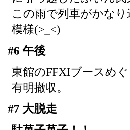
この雨で列車がかなり
模様(>_<)
#6
午後
東館のFFXIブースめ
有明撤収。
#7
大脱走
駄菓子菓子！！