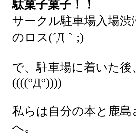
駄菓子菓子！！
サークル駐車場入場渋
のロス(´Д｀;)
で、駐車場に着いた後
((((°Д°))))
私らは自分の本と鹿島
へ。