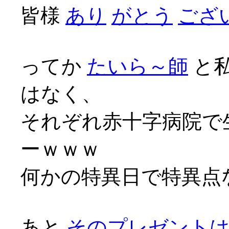
皆様
あり
がとう
ござい
ってか
たいら～師
と
はなく、
それぞれ赤十字病院で
ーｗｗｗ
何かの特異日で特異点な
あと
そのプレゼント