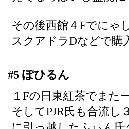
その後西館４Fでにゃしゃぽ
スクアドラDなどで購
#5
ぽひるん
１Fの日東紅茶でまた
そしてPJR氏も合流
に引っ越したふぃん氏久