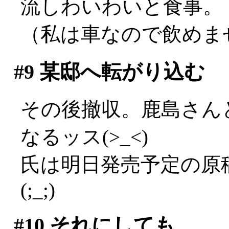
流しわいわいと食事。
（私は車なので飲めませ
#9
某邸へ転がり込む
その後撤収。鹿島さん
なるッス(>_<)
氏は明日発売予定の原
(;_;)
#10
それにしても