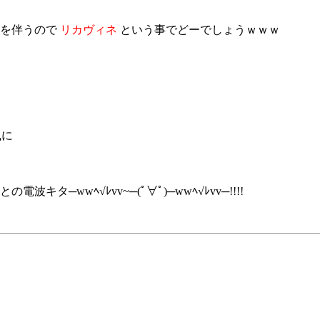
険を伴うので
リカヴィネ
という事でどーでしょうｗｗｗ
風に
タ─wwﾍ√ﾚvv~─(ﾟ∀ﾟ)─wwﾍ√ﾚvv─!!!!