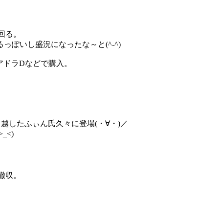
回る。
ぽいし盛況になったな～と(^-^)
スクアドラDなどで購入。
越したふぃん氏久々に登場(・∀・)／
<)
撤収。