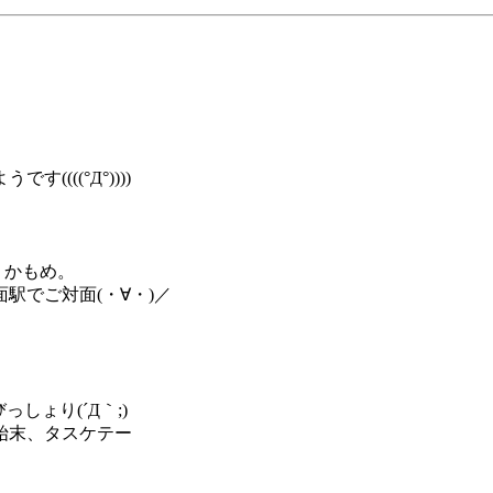
(((°Д°))))
りかもめ。
駅でご対面(・∀・)／
しょり(´Д｀;)
始末、タスケテー