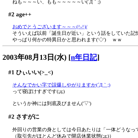
ねも～～～い、もも～～～～～い(´Д｀;)
#2
age++
おめでとうございます～～～(^-^)/
そういえば以前「誕生日が近い」という話をしていた記憶が(
やっぱり何かの特異日かと思われます('◇')ゞ ｗｗ
2003年08月13日(水)
[
n年日記
]
#1
ひぃいい(>_<)
そんなでかい字で誤爆しやがりますか(´Д｀;)
って寝ぼけすぎです(;д;)
というか神には到底及びません('▽')
#2
さすがに
外回りの営業の身としては今日あたりは「一体どうなってし
（取引先がほとんど休みで開店休業状態(;д;)）