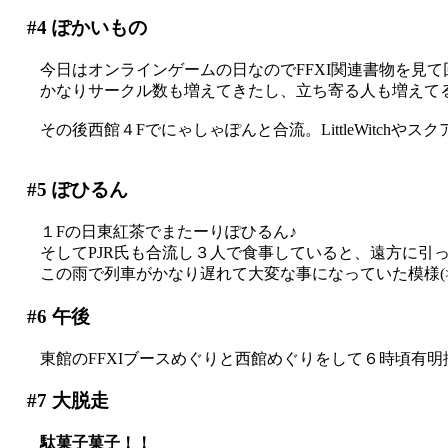
#4
ぽかいもの
今日はオンラインゲームの日なのでFFXI関連書物を見て
かなりサークル数も増えてきたし、立ち寄る人も増えてるっ
その後西館４Fでにゃしゃぽんと合流。LittleWitchや
#5
ぽひるん
１Fの日東紅茶でまたーりぽひるん♪
そしてPJR氏も合流し３人で食事していると、遠方に引っ
この雨で列車がかなり遅れて大変な事になっていた模様(>_
#6
午後
東館のFFXIブースめぐりと西館めぐりをして６時頃有明
#7
大脱走
駄菓子菓子！！