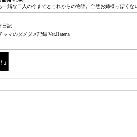
も一緒な二人の今までとこれからの物語。全然お姉様っぽくない
財日記
チャマのダメダメ記録 Ver.Hatena