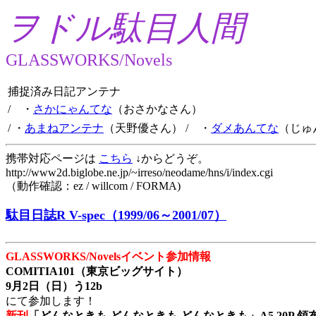
ヲドル駄目人間
GLASSWORKS/Novels
捕捉済み日記アンテナ
/ ・
さかにゃんてな
（おさかなさん）
/ ・
あまねアンテナ
（天野優さん）
/ ・
ダメあんてな
（じゅ
携帯対応ページは
こちら
↓からどうぞ。
http://www2d.biglobe.ne.jp/~irreso/neodame/hns/i/index.cgi
（動作確認：ez / willcom / FORMA)
駄目日誌R V-spec（1999/06～2001/07）
GLASSWORKS/Novelsイベント参加情報
COMITIA101（東京ビッグサイト）
9月2日（日）う12b
にて参加します！
新刊
「どんなときも どんなときも どんなときも」A5 20P 領布