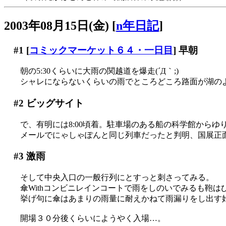
2003年08月15日(金)
[
n年日記
]
#1
[
コミックマーケット６４・一日目
] 早朝
朝の5:30くらいに大雨の関越道を爆走(´Д｀;)
シャレにならないくらいの雨でところどころ路面が湖のようです(
#2
ビッグサイト
で、有明には8:00頃着。駐車場のある船の科学館からゆ
メールでにゃしゃぽんと同じ列車だったと判明、国展正面
#3
激雨
そして中央入口の一般行列にとすっと刺さってみる。
傘Withコンビニレインコートで雨をしのいでみるも鞄はびっ
挙げ句に傘はあまりの雨量に耐えかねて雨漏りをし出す
開場３０分後くらいにようやく入場…。