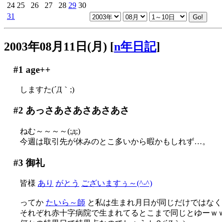
24
25
26
27
28
29
30
31
2003年08月11日(月)
[
n年日記
]
#1
age++
しますた(´Д｀;)
#2
あっさあさあさあさあさ
ねむ～～～～(;д;)
今週は取引先が休みのとこ多いから暇かもしれず…。
#3
御礼
皆様
あり
がとう
ございますぅ～(^-^)
ってか
たいら～師
と私は生まれ月日が同じだけではなく
それぞれ赤十字病院で生まれてるとこまで同じとゆーｗ