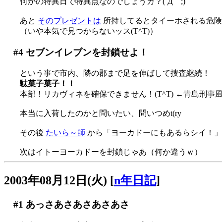
何かの特異日で特異点なのでしょうカ？(´Д｀;)
あと
そのプレゼントは
所持してるとタイーホされる危
（いや本気で見つからないッス(T^T)）
#4
セブンイレブンを封鎖せよ！
という事で市内、隣の郡まで足を伸ばして捜査継続！
駄菓子菓子！！
本部！リカヴィネを確保できません！(T^T) ←青島刑事
本当に入荷したのかと問いたい、問いつめt(ry
その後
たいら～師
から「ヨーカドーにもあるらシイ！」との電波キ
次はイトーヨーカドーを封鎖じゃあ（何か違うｗ）
2003年08月12日(火)
[
n年日記
]
#1
あっさあさあさあさあさ