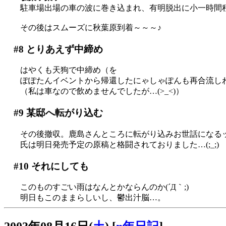
駐車場出場の車の波に巻き込まれ、有明脱出に小一時間程要す
その後はスムーズに秋葉原到着～～～♪
#8
とりあえず中締め
はやくも天狗で中締め（を
ぽぽたんイベントから帰還したにゃしゃぽんも再合流し
（私は車なので飲めませんでしたが…(>_<)）
#9
某邸へ転がり込む
その後撤収。鹿島さんところに転がり込みお世話になるッス
氏は明日発売予定の原稿と格闘されておりました…(;_;)
#10
それにしても
このものすごい雨はなんとかならんのか(´Д｀;)
明日もこのままらしいし、鬱出汁脳…。