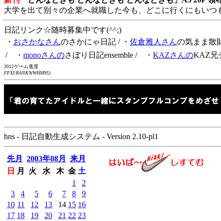
大学を出て別々の企業へ就職した今も、どこに行くにもいつ
日記リンク☆随時募集中です(^^;)
・
おさかなさん
のさかにゃ日記
/ ・
佐倉雅人さん
の気まま散
/ ・
monoさんの
さぼり日記ensemble
/ ・
KAZさんの
KAZ兄
2012ゲーム進度
FFXI:RANK9(WHM95)
hns - 日記自動生成システム - Version 2.10-pl1
先月
2003年08月
来月
日
月
火
水
木
金
土
1
2
3
4
5
6
7
8
9
10
11
12
13
14
15
16
17
18
19
20
21
22
23