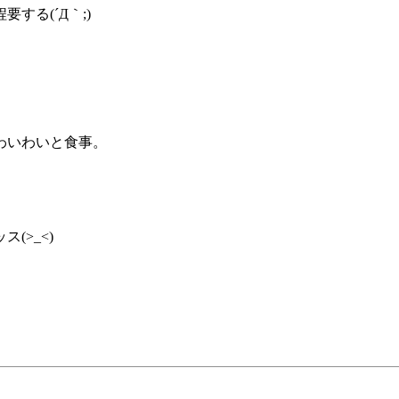
る(´Д｀;)
わいわいと食事。
(>_<)