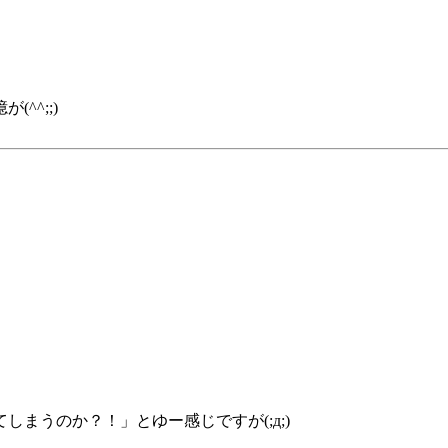
^^;;)
まうのか？！」とゆー感じですが(;д;)