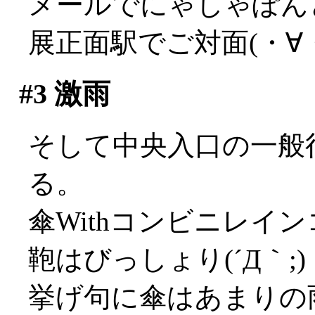
メールでにゃしゃぽん
展正面駅でご対面(・∀
#3
激雨
そして中央入口の一般
る。
傘Withコンビニレイ
鞄はびっしょり(´Д｀;)
挙げ句に傘はあまりの