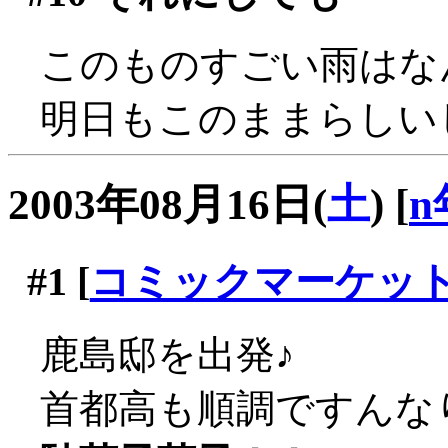
このものすごい雨はなん
明日もこのままらしい
2003年08月16日(
土
)
[
n
#1
[
コミックマーケッ
鹿島邸を出発♪
首都高も順調ですんな