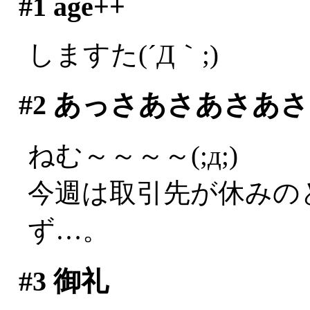
#1
age++
しますた(´Д｀;)
#2
あっさあさあさあさ
ねむ～～～～(;д;)
今週は取引先が休みの
ず…。
#3
御礼