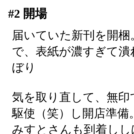
#2
開場
届いていた新刊を開梱
で、表紙が濃すぎて潰れ
ぼり
気を取り直して、無印
駆使（笑）し開店準備
みすとさんも到着しし