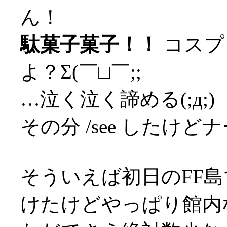
ん！
駄菓子菓子！！
コスプ
よ？Σ(￣□￣;;
…泣く泣く諦める(;д;)
その分 /see したけど
そういえば初日のFF島
けたけどやっぱり館内な