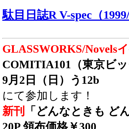
駄目日誌R V-spec（1999/
GLASSWORKS/Nove
COMITIA101（東京
9月2日（日）う12b
にて参加します！
新刊
「どんなときも どん
20P 領布価格￥300