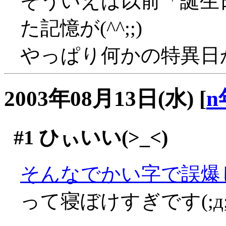
そういえば以前「誕生
た記憶が(^^;;)
やっぱり何かの特異日かと
2003年08月13日(水)
[
n
#1
ひぃいい(>_<)
そんなでかい字で誤爆し
って寝ぼけすぎです(;д;