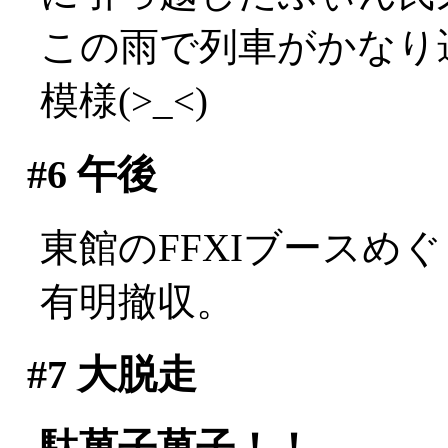
この雨で列車がかなり
模様(>_<)
#6
午後
東館のFFXIブースめ
有明撤収。
#7
大脱走
駄菓子菓子！！