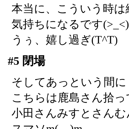
本当に、こういう時は
気持ちになるです(>_<)
うぅ、嬉し過ぎ(T^T)
#5
閉場
そしてあっという間に
こちらは鹿島さん拾っ
小田さんみすとさんむ
スマソm(__)m