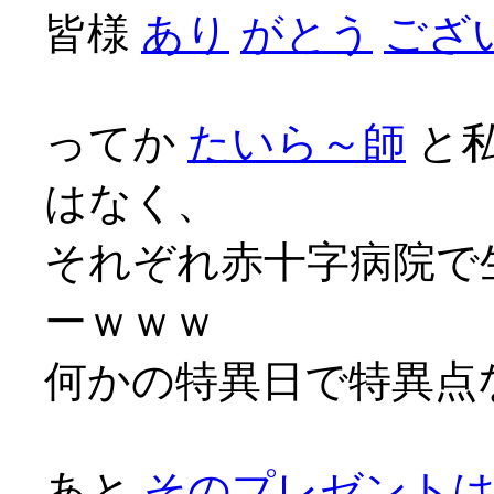
皆様
あり
がとう
ござい
ってか
たいら～師
と
はなく、
それぞれ赤十字病院で
ーｗｗｗ
何かの特異日で特異点な
あと
そのプレゼント