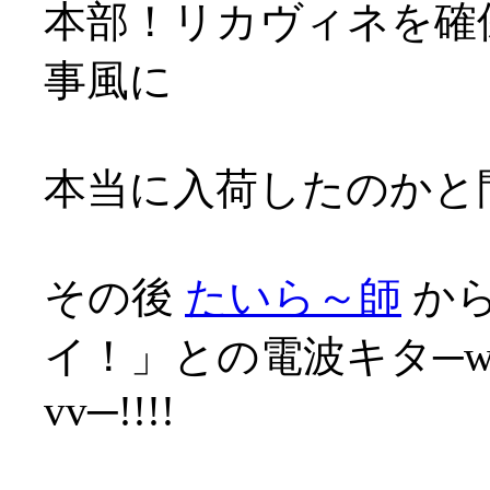
本部！リカヴィネを確保
事風に
本当に入荷したのかと問
その後
たいら～師
から
イ！」との電波キタ─wwﾍ√
vv─!!!!