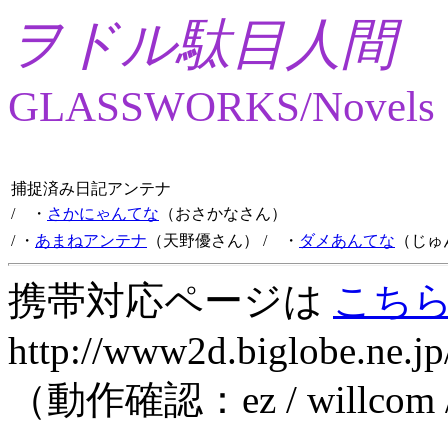
ヲドル駄目人間
GLASSWORKS/Novels
捕捉済み日記アンテナ
/ ・
さかにゃんてな
（おさかなさん）
/ ・
あまねアンテナ
（天野優さん）
/ ・
ダメあんてな
（じゅ
携帯対応ページは
こち
http://www2d.biglobe.ne.jp
（動作確認：ez / willcom 