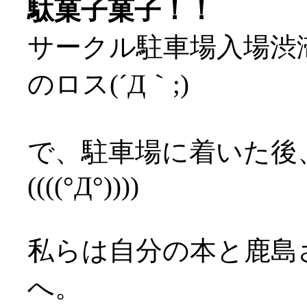
駄菓子菓子！！
サークル駐車場入場渋
のロス(´Д｀;)
で、駐車場に着いた後
((((°Д°))))
私らは自分の本と鹿島
へ。