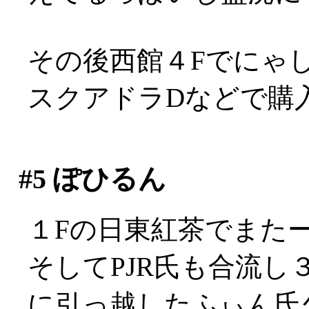
その後西館４Fでにゃしゃぽ
スクアドラDなどで購
#5
ぽひるん
１Fの日東紅茶でまた
そしてPJR氏も合流
に引っ越したふぃん氏久