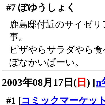
#7
ぽゆうしょく
鹿島邸付近のサイゼリ
事。
ピザやらサラダやら食べ
ぽなかいぱーい。
2003年08月17日(
日
)
[
n
#1
[
コミックマーケッ