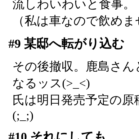
流しわいわいと食事。
（私は車なので飲めませ
#9
某邸へ転がり込む
その後撤収。鹿島さん
なるッス(>_<)
氏は明日発売予定の原
(;_;)
#10
それにしても