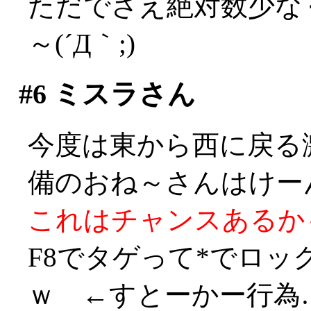
ただでさえ絶対数少な
～(´Д｀;)
#6
ミスラさん
今度は東から西に戻る
備のおね～さんはけーん！
これはチャンスあるかも！
F8でタゲって*でロ
ｗ ←すとーかー行為…((