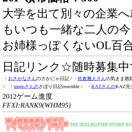
大学を出て別々の企業へ
もいつも一緒な二人の今
お姉様っぽくないOL百
日記リンク☆随時募集中です
・
おさかなさん
のさかにゃ日記
/ ・
佐倉雅人さん
の気まま散
/ ・
monoさんの
さぼり日記ensemble
/ ・
KAZさんの
KAZ兄
2012ゲーム進度
FFXI:RANK9(WHM95)