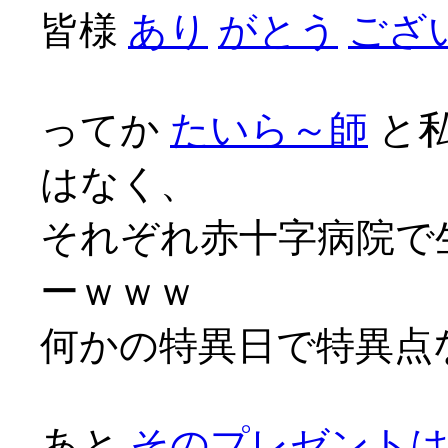
皆様
あり
がとう
ござい
ってか
たいら～師
と
はなく、
それぞれ赤十字病院で
ーｗｗｗ
何かの特異日で特異点な
あと
そのプレゼント