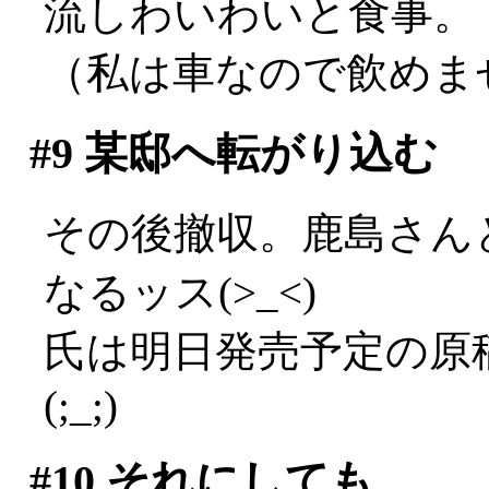
流しわいわいと食事。
（私は車なので飲めませ
#9
某邸へ転がり込む
その後撤収。鹿島さん
なるッス(>_<)
氏は明日発売予定の原
(;_;)
#10
それにしても