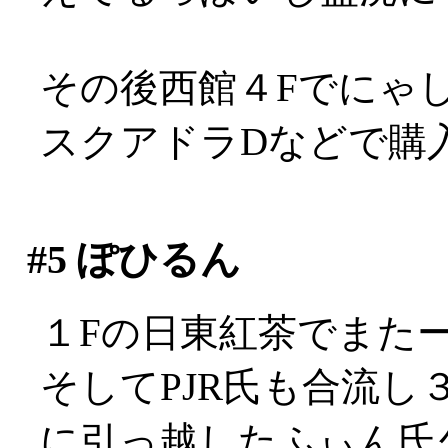
その後西館４Fでにゃしゃぽ
スクアドラDなどで購
#5
ぽひるん
１Fの日東紅茶でまた
そしてPJR氏も合流
に引っ越したふぃん氏久