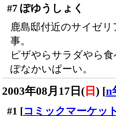
#7
ぽゆうしょく
鹿島邸付近のサイゼリ
事。
ピザやらサラダやら食べ
ぽなかいぱーい。
2003年08月17日(
日
)
[
n
#1
[
コミックマーケッ