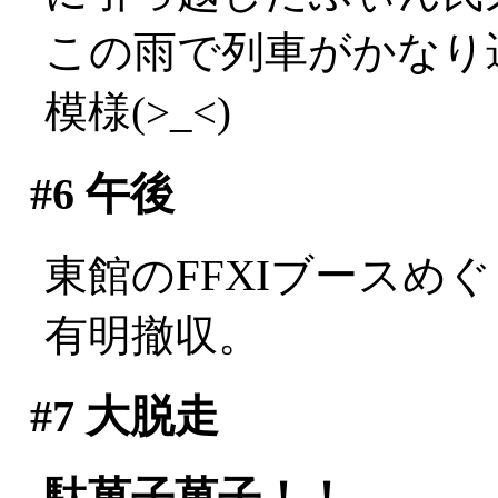
この雨で列車がかなり
模様(>_<)
#6
午後
東館のFFXIブースめ
有明撤収。
#7
大脱走
駄菓子菓子！！