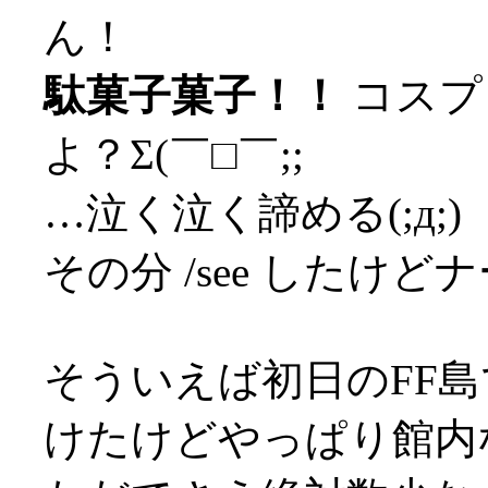
ん！
駄菓子菓子！！
コスプ
よ？Σ(￣□￣;;
…泣く泣く諦める(;д;)
その分 /see したけど
そういえば初日のFF島
けたけどやっぱり館内な