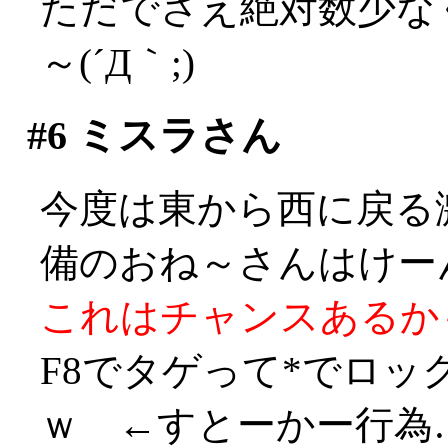
ただでさえ絶対数少な
～(´Д｀;)
#6
ミスラさん
今度は東から西に戻る
備のおね～さんはけーん！
これはチャンスあるかも！
F8でタゲって*でロ
ｗ ←すとーかー行為…((