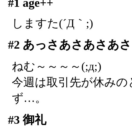
#1
age++
しますた(´Д｀;)
#2
あっさあさあさあさ
ねむ～～～～(;д;)
今週は取引先が休みの
ず…。
#3
御礼