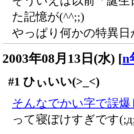
そういえば以前「誕生
た記憶が(^^;;)
やっぱり何かの特異日かと
2003年08月13日(水)
[
n
#1
ひぃいい(>_<)
そんなでかい字で誤爆し
って寝ぼけすぎです(;д;