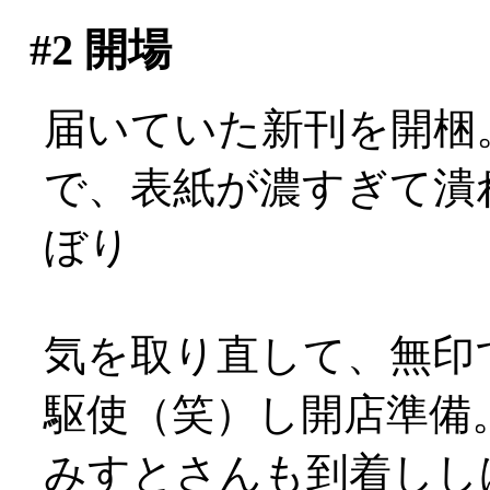
#2
開場
届いていた新刊を開梱
で、表紙が濃すぎて潰れ
ぼり
気を取り直して、無印
駆使（笑）し開店準備
みすとさんも到着しし