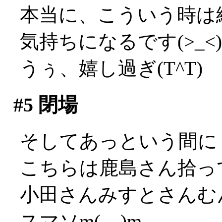
本当に、こういう時は
気持ちになるです(>_<)
うぅ、嬉し過ぎ(T^T)
#5
閉場
そしてあっという間に
こちらは鹿島さん拾っ
小田さんみすとさんむ
スマソm(__)m