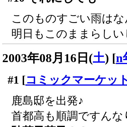
このものすごい雨はなん
明日もこのままらしい
2003年08月16日(
土
)
[
n
#1
[
コミックマーケッ
鹿島邸を出発♪
首都高も順調ですんな