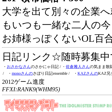
大学を出て別々の企業へ
もいつも一緒な二人の今
お姉様っぽくないOL百
日記リンク☆随時募集中です
・
おさかなさん
のさかにゃ日記
/ ・
佐倉雅人さん
の気まま散
/ ・
monoさんの
さぼり日記ensemble
/ ・
KAZさんの
KAZ兄
2012ゲーム進度
FFXI:RANK9(WHM95)