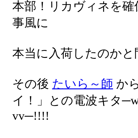
本部！リカヴィネを確保
事風に
本当に入荷したのかと問
その後
たいら～師
から
イ！」との電波キタ─wwﾍ√
vv─!!!!