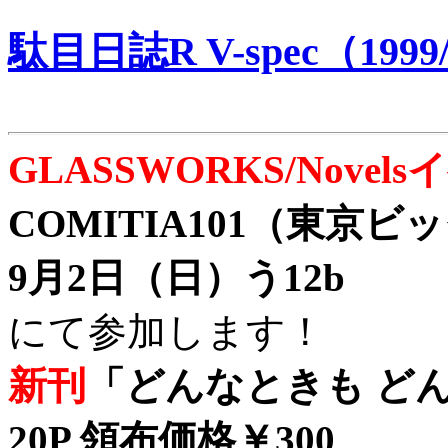
駄目日誌R V-spec（1999/
GLASSWORKS/Nove
COMITIA101（東京
9月2日（日）う12b
にて参加します！
新刊
「どんなときも どん
20P 領布価格￥300