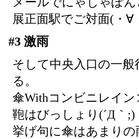
メールでにゃしゃぽん
展正面駅でご対面(・∀
#3
激雨
そして中央入口の一般
る。
傘Withコンビニレイ
鞄はびっしょり(´Д｀;)
挙げ句に傘はあまりの