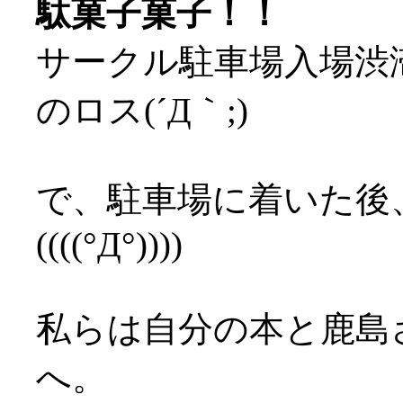
駄菓子菓子！！
サークル駐車場入場渋
のロス(´Д｀;)
で、駐車場に着いた後
((((°Д°))))
私らは自分の本と鹿島
へ。