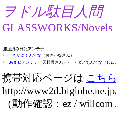
ヲドル駄目人間
GLASSWORKS/Novels
捕捉済み日記アンテナ
/ ・
さかにゃんてな
（おさかなさん）
/ ・
あまねアンテナ
（天野優さん）
/ ・
ダメあんてな
（じゅ
携帯対応ページは
こち
http://www2d.biglobe.ne.jp
（動作確認：ez / willcom 