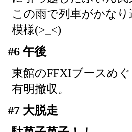
この雨で列車がかなり
模様(>_<)
#6
午後
東館のFFXIブースめ
有明撤収。
#7
大脱走
駄菓子菓子！！