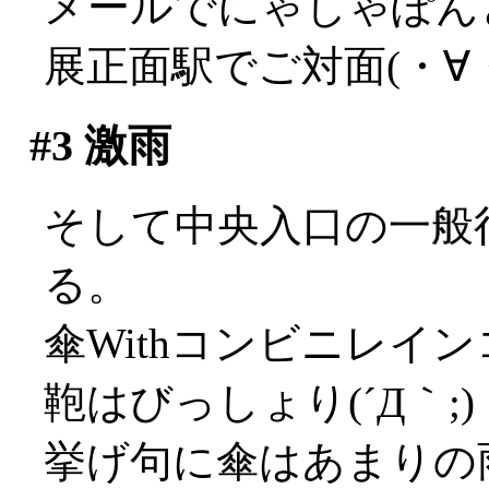
メールでにゃしゃぽん
展正面駅でご対面(・∀
#3
激雨
そして中央入口の一般
る。
傘Withコンビニレイ
鞄はびっしょり(´Д｀;)
挙げ句に傘はあまりの