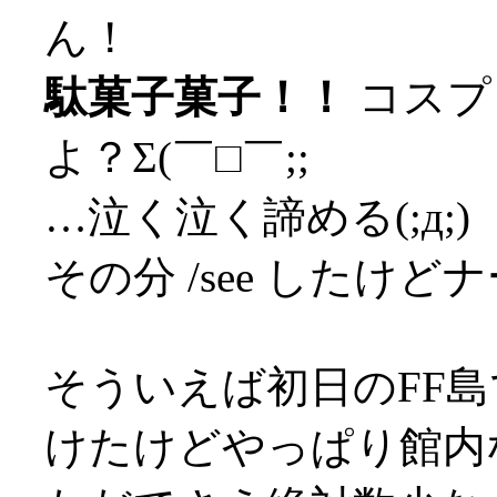
ん！
駄菓子菓子！！
コスプ
よ？Σ(￣□￣;;
…泣く泣く諦める(;д;)
その分 /see したけど
そういえば初日のFF島
けたけどやっぱり館内な