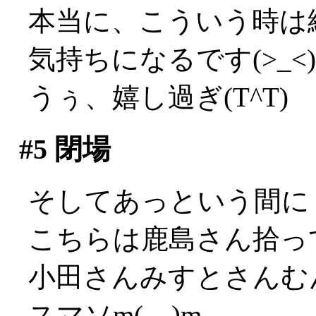
本当に、こういう時は
気持ちになるです(>_<)
うぅ、嬉し過ぎ(T^T)
#5
閉場
そしてあっという間に
こちらは鹿島さん拾っ
小田さんみすとさんむ
スマソm(__)m