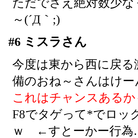
ただでさえ絶対数少な
～(´Д｀;)
#6
ミスラさん
今度は東から西に戻る
備のおね～さんはけーん！
これはチャンスあるかも！
F8でタゲって*でロ
ｗ ←すとーかー行為…((