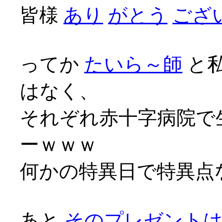
皆様
あり
がとう
ござい
ってか
たいら～師
と
はなく、
それぞれ赤十字病院で
ーｗｗｗ
何かの特異日で特異点な
あと
そのプレゼント