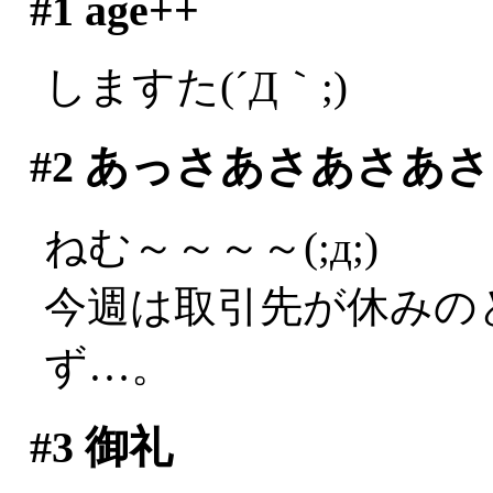
#1
age++
しますた(´Д｀;)
#2
あっさあさあさあさ
ねむ～～～～(;д;)
今週は取引先が休みの
ず…。
#3
御礼