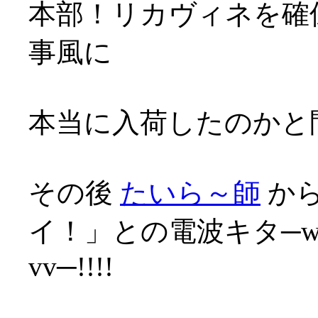
本部！リカヴィネを確保
事風に
本当に入荷したのかと問
その後
たいら～師
から
イ！」との電波キタ─wwﾍ√
vv─!!!!