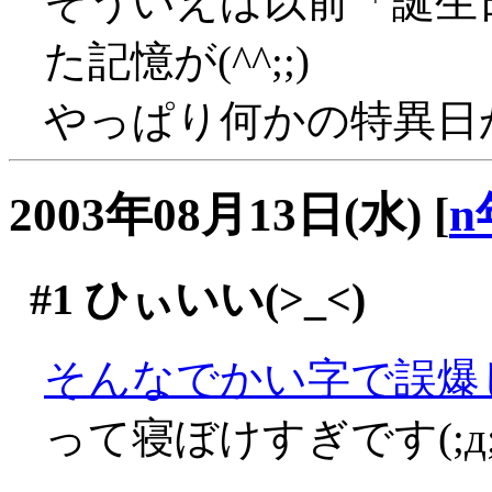
そういえば以前「誕生
た記憶が(^^;;)
やっぱり何かの特異日かと
2003年08月13日(水)
[
n
#1
ひぃいい(>_<)
そんなでかい字で誤爆し
って寝ぼけすぎです(;д;