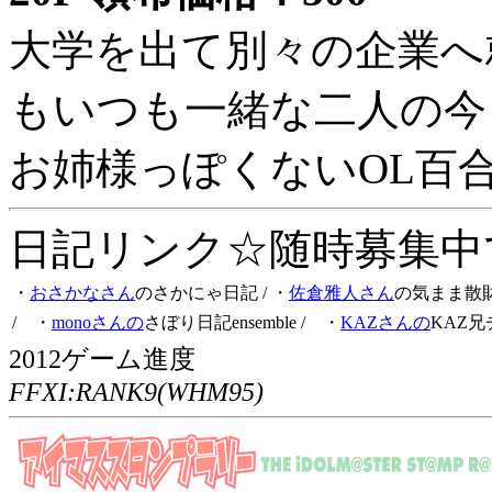
大学を出て別々の企業へ
もいつも一緒な二人の今
お姉様っぽくないOL百
日記リンク☆随時募集中です
・
おさかなさん
のさかにゃ日記
/ ・
佐倉雅人さん
の気まま散
/ ・
monoさんの
さぼり日記ensemble
/ ・
KAZさんの
KAZ兄
2012ゲーム進度
FFXI:RANK9(WHM95)