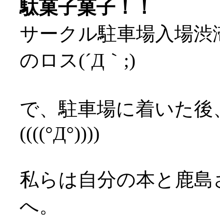
駄菓子菓子！！
サークル駐車場入場渋
のロス(´Д｀;)
で、駐車場に着いた後
((((°Д°))))
私らは自分の本と鹿島
へ。