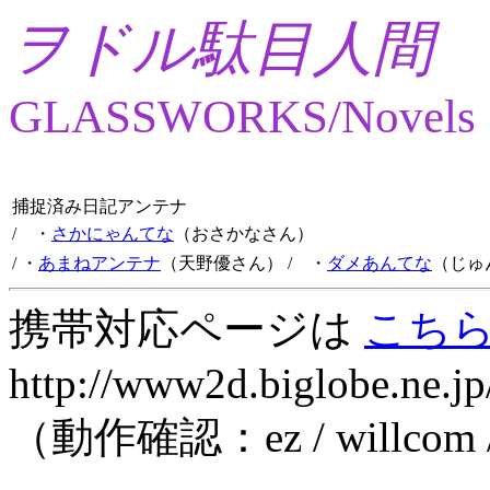
ヲドル駄目人間
GLASSWORKS/Novels
捕捉済み日記アンテナ
/ ・
さかにゃんてな
（おさかなさん）
/ ・
あまねアンテナ
（天野優さん）
/ ・
ダメあんてな
（じゅ
携帯対応ページは
こち
http://www2d.biglobe.ne.jp
（動作確認：ez / willcom 