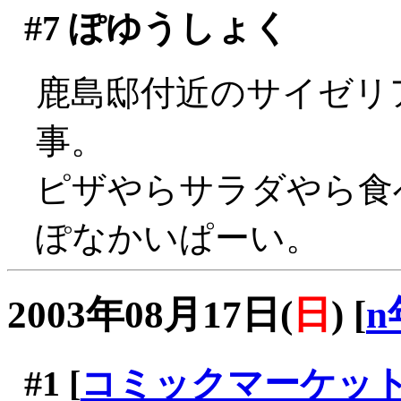
#7
ぽゆうしょく
鹿島邸付近のサイゼリ
事。
ピザやらサラダやら食べ
ぽなかいぱーい。
2003年08月17日(
日
)
[
n
#1
[
コミックマーケッ