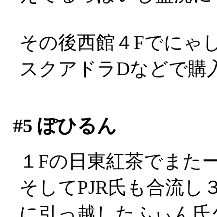
その後西館４Fでにゃしゃぽ
スクアドラDなどで購
#5
ぽひるん
１Fの日東紅茶でまた
そしてPJR氏も合流
に引っ越したふぃん氏久