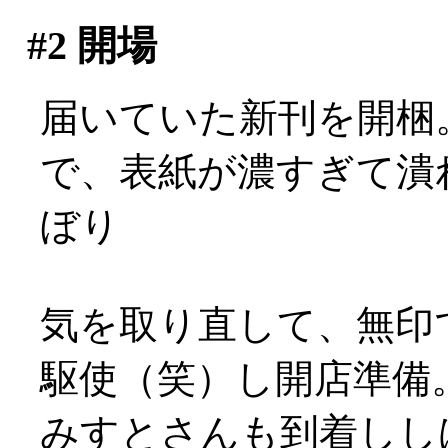
#2
開場
届いていた新刊を開梱
で、表紙が濃すぎて潰れ
ぼり
気を取り直して、無印
駆使（笑）し開店準備
みすとさんも到着しし