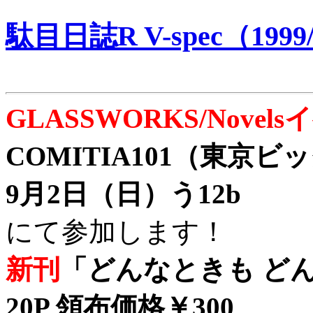
駄目日誌R V-spec（1999/
GLASSWORKS/Nove
COMITIA101（東京
9月2日（日）う12b
にて参加します！
新刊
「どんなときも どん
20P 領布価格￥300