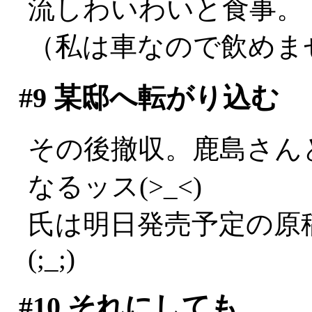
流しわいわいと食事。
（私は車なので飲めませ
#9
某邸へ転がり込む
その後撤収。鹿島さん
なるッス(>_<)
氏は明日発売予定の原
(;_;)
#10
それにしても