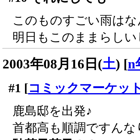
このものすごい雨はなん
明日もこのままらしい
2003年08月16日(
土
)
[
n
#1
[
コミックマーケッ
鹿島邸を出発♪
首都高も順調ですんな