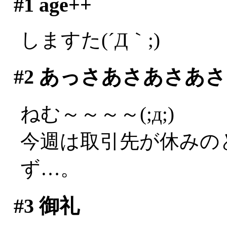
#1
age++
しますた(´Д｀;)
#2
あっさあさあさあさ
ねむ～～～～(;д;)
今週は取引先が休みの
ず…。
#3
御礼