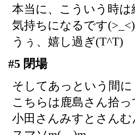
本当に、こういう時は
気持ちになるです(>_<)
うぅ、嬉し過ぎ(T^T)
#5
閉場
そしてあっという間に
こちらは鹿島さん拾っ
小田さんみすとさんむ
スマソm(__)m