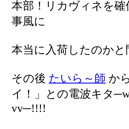
本部！リカヴィネを確保
事風に
本当に入荷したのかと問
その後
たいら～師
から
イ！」との電波キタ─wwﾍ√
vv─!!!!