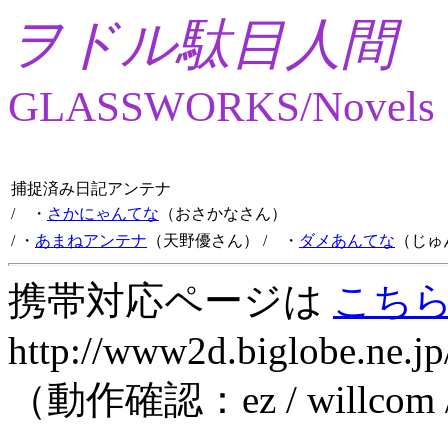
ヲドル駄目人間
GLASSWORKS/Novels
捕捉済み日記アンテナ
/ ・
さかにゃんてな
（おさかなさん）
/ ・
あまねアンテナ
（天野優さん）
/ ・
ダメあんてな
（じゅ
携帯対応ページは
こち
http://www2d.biglobe.ne.jp
（動作確認：ez / willcom 