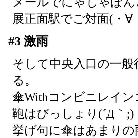
メールでにゃしゃぽん
展正面駅でご対面(・∀
#3
激雨
そして中央入口の一般
る。
傘Withコンビニレイ
鞄はびっしょり(´Д｀;)
挙げ句に傘はあまりの