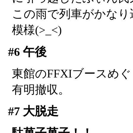
この雨で列車がかなり
模様(>_<)
#6
午後
東館のFFXIブースめ
有明撤収。
#7
大脱走
駄菓子菓子！！