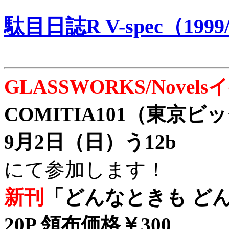
駄目日誌R V-spec（1999/
GLASSWORKS/Nove
COMITIA101（東京
9月2日（日）う12b
にて参加します！
新刊
「どんなときも どん
20P 領布価格￥300