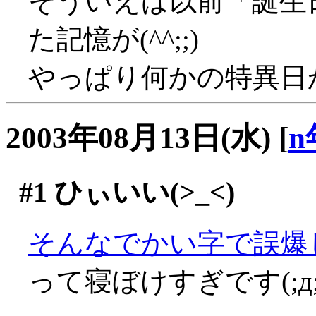
そういえば以前「誕生
た記憶が(^^;;)
やっぱり何かの特異日かと
2003年08月13日(水)
[
n
#1
ひぃいい(>_<)
そんなでかい字で誤爆し
って寝ぼけすぎです(;д;