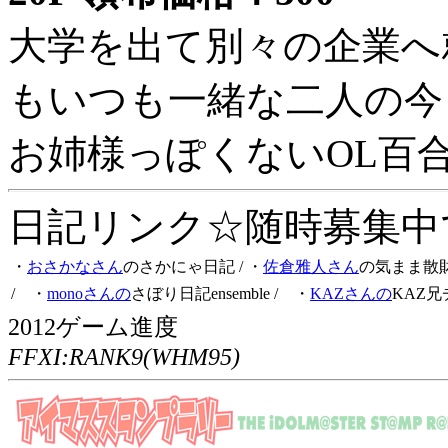
大学を出て別々の企業へ
もいつも一緒な二人の今
お姉様っぽくないOL百
日記リンク☆随時募集中です
・
おさかなさん
のさかにゃ日記
/ ・
佐倉雅人さん
の気まま散
/ ・
monoさんの
さぼり日記ensemble
/ ・
KAZさんの
KAZ兄
2012ゲーム進度
FFXI:RANK9(WHM95)