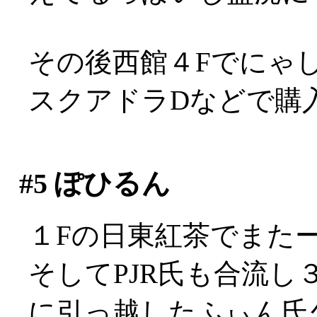
その後西館４Fでにゃしゃぽ
スクアドラDなどで購
#5
ぽひるん
１Fの日東紅茶でまた
そしてPJR氏も合流
に引っ越したふぃん氏久