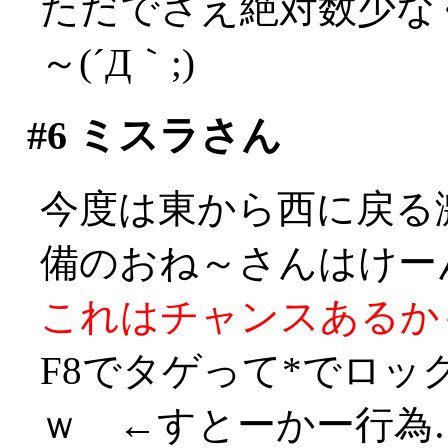
ただでさえ絶対数少な
～(´Д｀;)
#6
ミスラさん
今度は東から西に戻る
備のおね～さんはけーん！
これはチャンスあるかも！
F8でタゲって*でロ
ｗ ←すとーかー行為…((