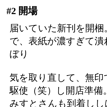
#2
開場
届いていた新刊を開梱
で、表紙が濃すぎて潰れ
ぼり
気を取り直して、無印
駆使（笑）し開店準備
みすとさんも到着しし