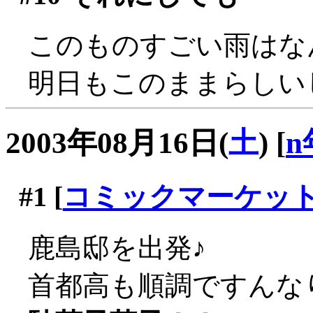
このものすごい雨はなん
明日もこのままらしい
2003年08月16日(
土
)
[
n
#1
[
コミックマーケッ
鹿島邸を出発♪
首都高も順調ですんな