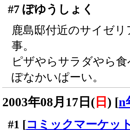
#7
ぽゆうしょく
鹿島邸付近のサイゼリ
事。
ピザやらサラダやら食べ
ぽなかいぱーい。
2003年08月17日(
日
)
[
n
#1
[
コミックマーケッ