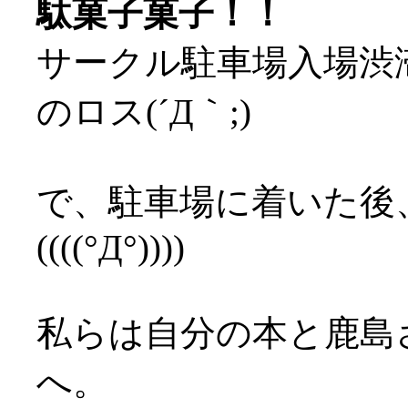
駄菓子菓子！！
サークル駐車場入場渋
のロス(´Д｀;)
で、駐車場に着いた後
((((°Д°))))
私らは自分の本と鹿島
へ。