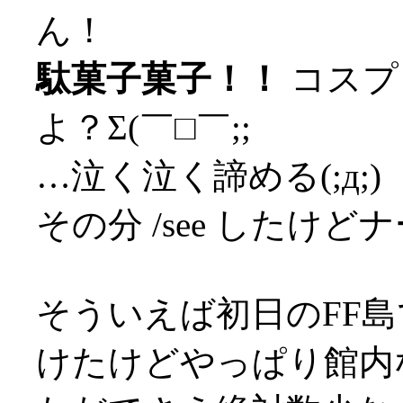
ん！
駄菓子菓子！！
コスプ
よ？Σ(￣□￣;;
…泣く泣く諦める(;д;)
その分 /see したけど
そういえば初日のFF島
けたけどやっぱり館内な