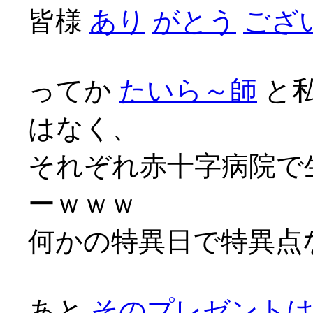
皆様
あり
がとう
ござい
ってか
たいら～師
と
はなく、
それぞれ赤十字病院で
ーｗｗｗ
何かの特異日で特異点な
あと
そのプレゼント