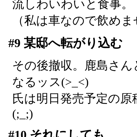
流しわいわいと食事。
（私は車なので飲めませ
#9
某邸へ転がり込む
その後撤収。鹿島さん
なるッス(>_<)
氏は明日発売予定の原
(;_;)
#10
それにしても