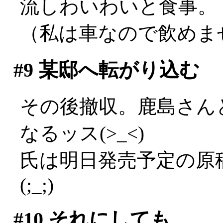
流しわいわいと食事。
（私は車なので飲めませ
#9
某邸へ転がり込む
その後撤収。鹿島さん
なるッス(>_<)
氏は明日発売予定の原
(;_;)
#10
それにしても