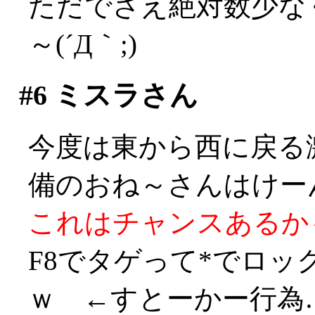
ただでさえ絶対数少な
～(´Д｀;)
#6
ミスラさん
今度は東から西に戻る
備のおね～さんはけーん！
これはチャンスあるかも！
F8でタゲって*でロ
ｗ ←すとーかー行為…((