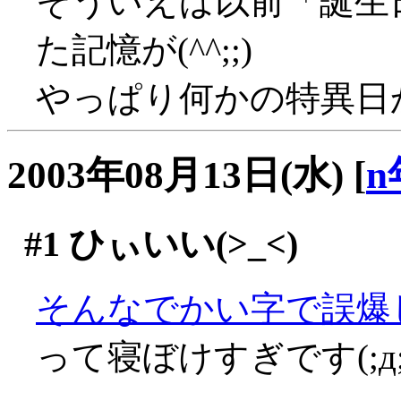
そういえば以前「誕生
た記憶が(^^;;)
やっぱり何かの特異日かと
2003年08月13日(水)
[
n
#1
ひぃいい(>_<)
そんなでかい字で誤爆し
って寝ぼけすぎです(;д;