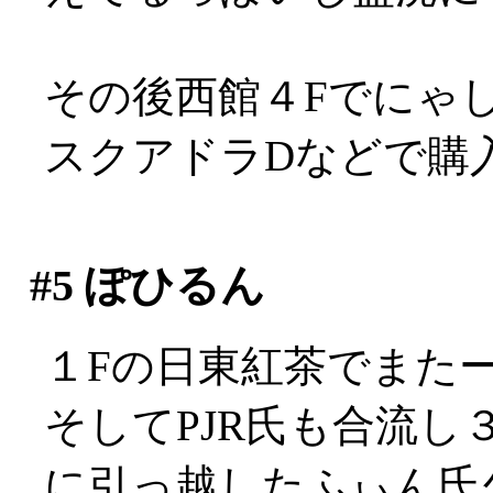
その後西館４Fでにゃしゃぽ
スクアドラDなどで購
#5
ぽひるん
１Fの日東紅茶でまた
そしてPJR氏も合流
に引っ越したふぃん氏久