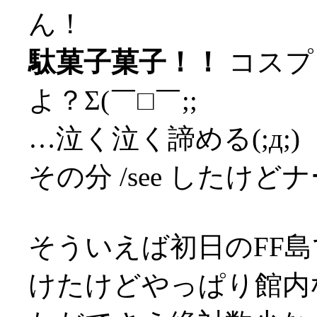
ん！
駄菓子菓子！！
コスプ
よ？Σ(￣□￣;;
…泣く泣く諦める(;д;)
その分 /see したけど
そういえば初日のFF島
けたけどやっぱり館内な