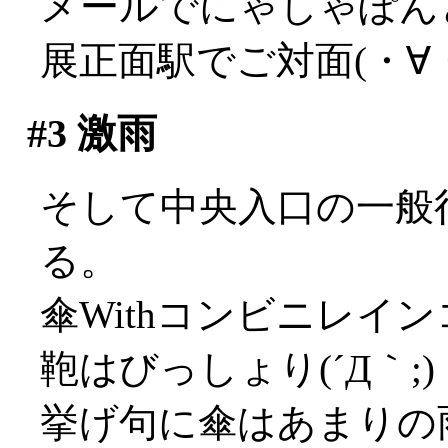
メールでにゃしゃぽん
展正面駅でご対面(・∀
#3
激雨
そして中央入口の一般
る。
傘Withコンビニレイ
鞄はびっしょり(´Д｀;)
挙げ句に傘はあまりの