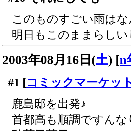
このものすごい雨はなん
明日もこのままらしい
2003年08月16日(
土
)
[
n
#1
[
コミックマーケッ
鹿島邸を出発♪
首都高も順調ですんな