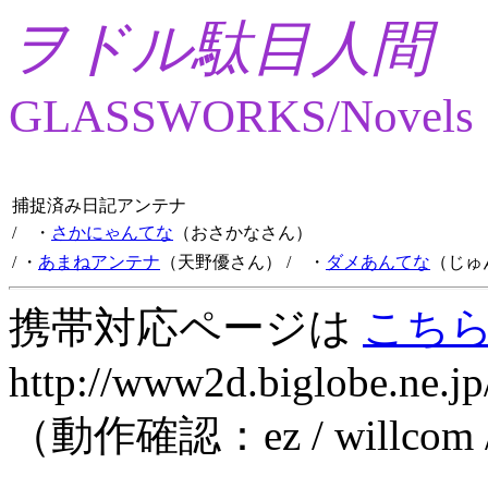
ヲドル駄目人間
GLASSWORKS/Novels
捕捉済み日記アンテナ
/ ・
さかにゃんてな
（おさかなさん）
/ ・
あまねアンテナ
（天野優さん）
/ ・
ダメあんてな
（じゅ
携帯対応ページは
こち
http://www2d.biglobe.ne.jp
（動作確認：ez / willcom 