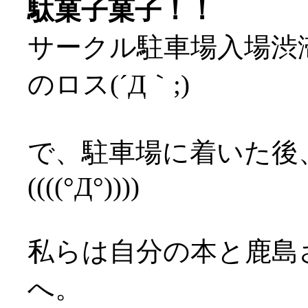
駄菓子菓子！！
サークル駐車場入場渋
のロス(´Д｀;)
で、駐車場に着いた後
((((°Д°))))
私らは自分の本と鹿島
へ。