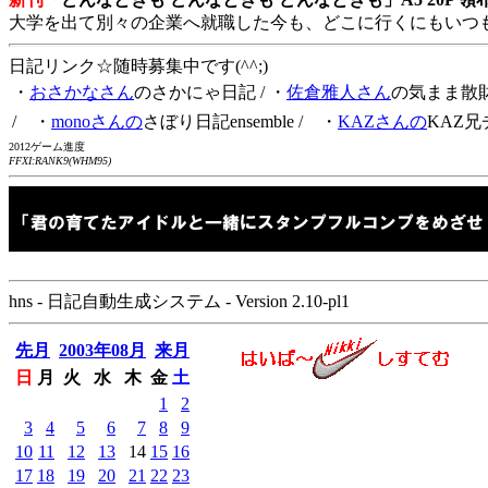
大学を出て別々の企業へ就職した今も、どこに行くにもいつ
日記リンク☆随時募集中です(^^;)
・
おさかなさん
のさかにゃ日記
/ ・
佐倉雅人さん
の気まま散
/ ・
monoさんの
さぼり日記ensemble
/ ・
KAZさんの
KAZ兄
2012ゲーム進度
FFXI:RANK9(WHM95)
hns - 日記自動生成システム - Version 2.10-pl1
先月
2003年08月
来月
日
月
火
水
木
金
土
1
2
3
4
5
6
7
8
9
10
11
12
13
14
15
16
17
18
19
20
21
22
23