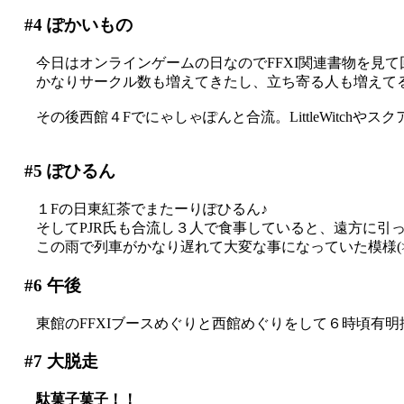
#4
ぽかいもの
今日はオンラインゲームの日なのでFFXI関連書物を見て
かなりサークル数も増えてきたし、立ち寄る人も増えてるっ
その後西館４Fでにゃしゃぽんと合流。LittleWitchや
#5
ぽひるん
１Fの日東紅茶でまたーりぽひるん♪
そしてPJR氏も合流し３人で食事していると、遠方に引っ
この雨で列車がかなり遅れて大変な事になっていた模様(>_
#6
午後
東館のFFXIブースめぐりと西館めぐりをして６時頃有明
#7
大脱走
駄菓子菓子！！