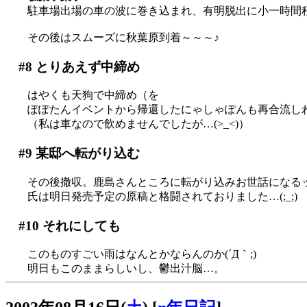
駐車場出場の車の波に巻き込まれ、有明脱出に小一時間程要す
その後はスムーズに秋葉原到着～～～♪
#8
とりあえず中締め
はやくも天狗で中締め（を
ぽぽたんイベントから帰還したにゃしゃぽんも再合流し
（私は車なので飲めませんでしたが…(>_<)）
#9
某邸へ転がり込む
その後撤収。鹿島さんところに転がり込みお世話になるッス
氏は明日発売予定の原稿と格闘されておりました…(;_;)
#10
それにしても
このものすごい雨はなんとかならんのか(´Д｀;)
明日もこのままらしいし、鬱出汁脳…。