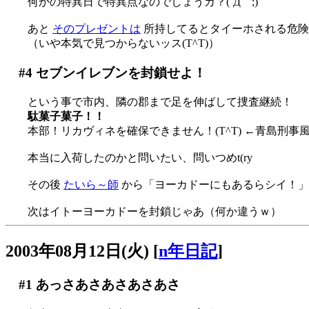
何かの特異日で特異点なのでしょうカ？(´Д｀;)
あと
そのプレゼントは
所持してるとタイーホされる危
（いや本気で見つからないッス(T^T)）
#4
セブンイレブンを封鎖せよ！
という事で市内、隣の郡まで足を伸ばして捜査継続！
駄菓子菓子！！
本部！リカヴィネを確保できません！(T^T) ←青島刑事
本当に入荷したのかと問いたい、問いつめt(ry
その後
たいら～師
から「ヨーカドーにもあるらシイ！」との電波キ
次はイトーヨーカドーを封鎖じゃあ（何か違うｗ）
2003年08月12日(火)
[
n年日記
]
#1
あっさあさあさあさあさ