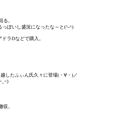
回る。
ぽいし盛況になったな～と(^-^)
スクアドラDなどで購入。
越したふぃん氏久々に登場(・∀・)／
<)
撤収。