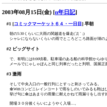
2003年08月15日(金)
[
n年日記
]
#1
[
コミックマーケット６４・一日目
] 早朝
朝の5:30くらいに大雨の関越道を爆走(´Д｀;)
シャレにならないくらいの雨でところどころ路面が湖のようです(
#2
ビッグサイト
で、有明には8:00頃着。駐車場のある船の科学館からゆ
メールでにゃしゃぽんと同じ列車だったと判明、国展正面
#3
激雨
そして中央入口の一般行列にとすっと刺さってみる。
傘Withコンビニレインコートで雨をしのいでみるも鞄はびっ
挙げ句に傘はあまりの雨量に耐えかねて雨漏りをし出す
開場３０分後くらいにようやく入場…。