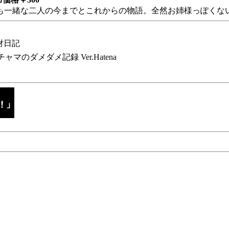
も一緒な二人の今までとこれからの物語。全然お姉様っぽくない
財日記
チャマのダメダメ記録 Ver.Hatena