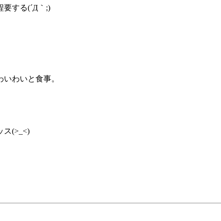
る(´Д｀;)
わいわいと食事。
(>_<)