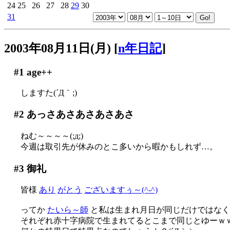
24
25
26
27
28
29
30
31
2003年08月11日(月)
[
n年日記
]
#1
age++
しますた(´Д｀;)
#2
あっさあさあさあさあさ
ねむ～～～～(;д;)
今週は取引先が休みのとこ多いから暇かもしれず…。
#3
御礼
皆様
あり
がとう
ございますぅ～(^-^)
ってか
たいら～師
と私は生まれ月日が同じだけではなく
それぞれ赤十字病院で生まれてるとこまで同じとゆーｗ