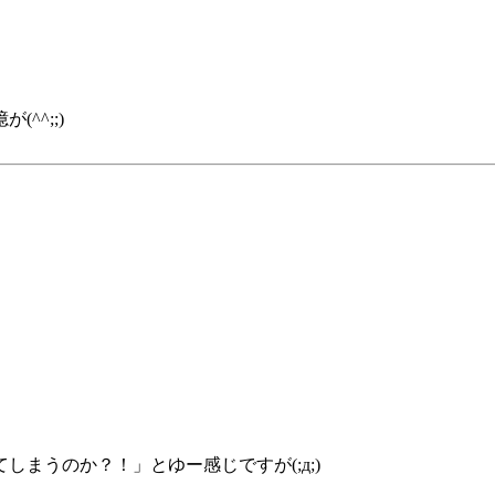
^^;;)
まうのか？！」とゆー感じですが(;д;)