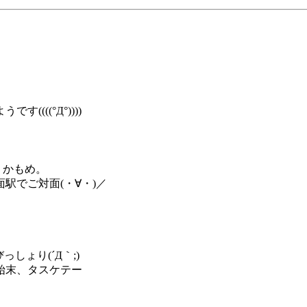
(((°Д°))))
りかもめ。
駅でご対面(・∀・)／
しょり(´Д｀;)
始末、タスケテー