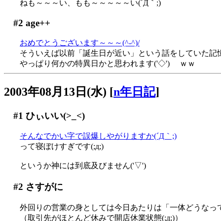
ねも～～～い、もも～～～～～い(´Д｀;)
#2
age++
おめでとうございます～～～(^-^)/
そういえば以前「誕生日が近い」という話をしていた記憶が(
やっぱり何かの特異日かと思われます('◇')ゞ ｗｗ
2003年08月13日(水)
[
n年日記
]
#1
ひぃいい(>_<)
そんなでかい字で誤爆しやがりますか(´Д｀;)
って寝ぼけすぎです(;д;)
というか神には到底及びません('▽')
#2
さすがに
外回りの営業の身としては今日あたりは「一体どうなってし
（取引先がほとんど休みで開店休業状態(;д;)）