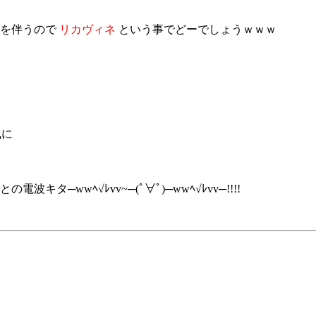
険を伴うので
リカヴィネ
という事でどーでしょうｗｗｗ
風に
タ─wwﾍ√ﾚvv~─(ﾟ∀ﾟ)─wwﾍ√ﾚvv─!!!!