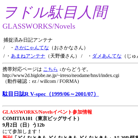
ヲドル駄目人間
GLASSWORKS/Novels
捕捉済み日記アンテナ
/ ・
さかにゃんてな
（おさかなさん）
/ ・
あまねアンテナ
（天野優さん）
/ ・
ダメあんてな
（じゅ
携帯対応ページは
こちら
↓からどうぞ。
http://www2d.biglobe.ne.jp/~irreso/neodame/hns/i/index.cgi
（動作確認：ez / willcom / FORMA)
駄目日誌R V-spec（1999/06～2001/07）
GLASSWORKS/Novelsイベント参加情報
COMITIA101（東京ビッグサイト）
9月2日（日）う12b
にて参加します！
新刊
「どんなときも どんなときも どんなときも」A5 20P 領布