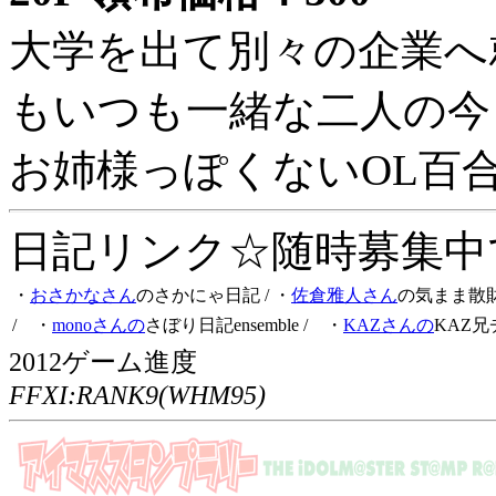
大学を出て別々の企業へ
もいつも一緒な二人の今
お姉様っぽくないOL百
日記リンク☆随時募集中です
・
おさかなさん
のさかにゃ日記
/ ・
佐倉雅人さん
の気まま散
/ ・
monoさんの
さぼり日記ensemble
/ ・
KAZさんの
KAZ兄
2012ゲーム進度
FFXI:RANK9(WHM95)