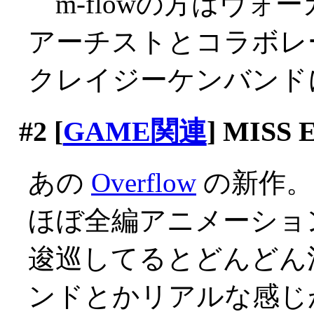
m-flowの方はヴォ
アーチストとコラボレ
クレイジーケンバンド
#2
[
GAME関連
] MISS
あの
Overflow
の新作。
ほぼ全編アニメーションす
逡巡してるとどんどん
ンドとかリアルな感じがｗ