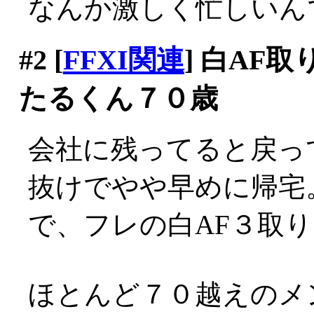
なんか激しく忙しいん
#2
[
FFXI関連
] 白AF
たるくん７０歳
会社に残ってると戻っ
抜けでやや早めに帰宅
で、フレの白AF３取
ほとんど７０越えのメ