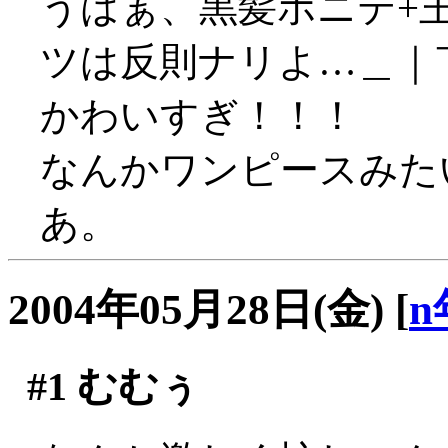
うはぁ、黒髪ポニテ+
ツは反則ナリよ…＿｜
かわいすぎ！！！
なんかワンピースみたい
あ。
2004年05月28日(金)
[
n
#1
むむぅ