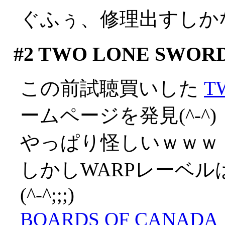
ぐふぅ、修理出すしか
#2
TWO LONE SWOR
この前試聴買いした
T
ームページを発見(^-^)
やっぱり怪しいｗｗｗ
しかしWARPレーベ
(^-^;;;)
BOARDS OF CANADA