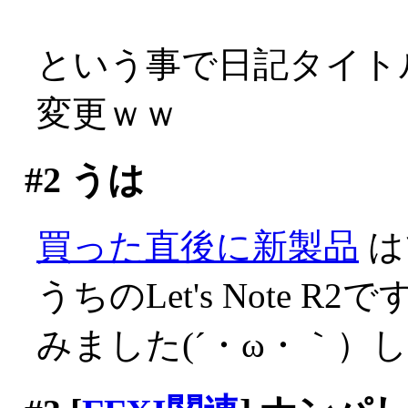
という事で日記タイトル
変更ｗｗ
#2
うは
買った直後に新製品
は
うちのLet's Note 
みました(´・ω・｀）