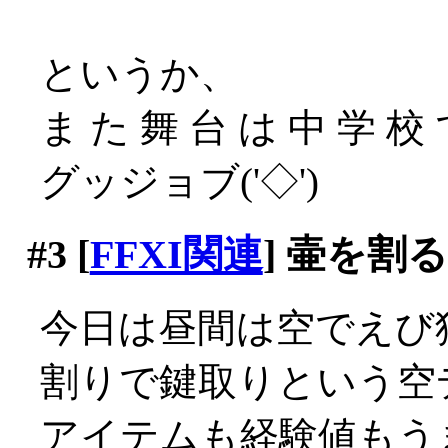
というか、
ま た 舞 台 は 中 学 校 
グッジョブ('◇')ゞ
#3
[
FFXI関連
] 壷を割
今日は昼間は空でえび
割りで鍵取りという空
アイテムも経験値もう