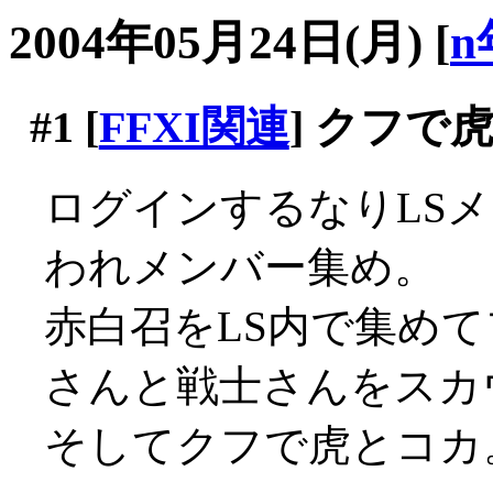
2004年05月24日(月)
[
n
#1
[
FFXI関連
] クフで
ログインするなりLS
われメンバー集め。
赤白召をLS内で集め
さんと戦士さんをスカ
そしてクフで虎とコカ