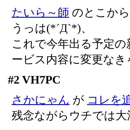
たいら～師
のとこか
うっは(*´Д`*)、
これで今年出る予定の
ービス内容に変更なき
#2
VH7PC
さかにゃん
が
コレを
残念ながらウチでは大活躍