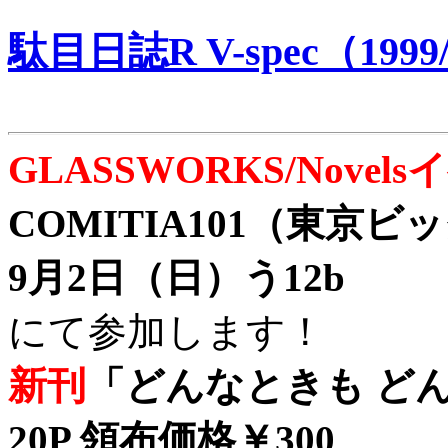
駄目日誌R V-spec（1999/
GLASSWORKS/Nove
COMITIA101（東京
9月2日（日）う12b
にて参加します！
新刊
「どんなときも どん
20P 領布価格￥300