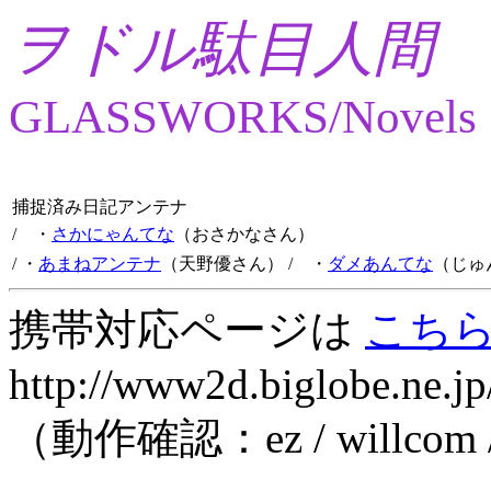
ヲドル駄目人間
GLASSWORKS/Novels
捕捉済み日記アンテナ
/ ・
さかにゃんてな
（おさかなさん）
/ ・
あまねアンテナ
（天野優さん）
/ ・
ダメあんてな
（じゅ
携帯対応ページは
こち
http://www2d.biglobe.ne.jp
（動作確認：ez / willcom 