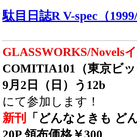
駄目日誌R V-spec（1999/
GLASSWORKS/Nove
COMITIA101（東京
9月2日（日）う12b
にて参加します！
新刊
「どんなときも どん
20P 領布価格￥300