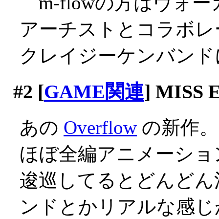
m-flowの方はヴォ
アーチストとコラボレ
クレイジーケンバンド
#2
[
GAME関連
] MISS
あの
Overflow
の新作。
ほぼ全編アニメーションす
逡巡してるとどんどん
ンドとかリアルな感じがｗ