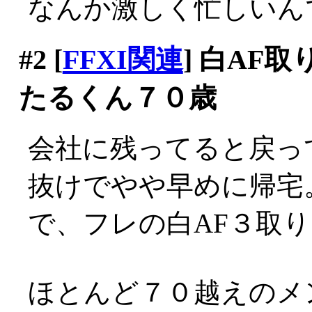
なんか激しく忙しいん
#2
[
FFXI関連
] 白AF
たるくん７０歳
会社に残ってると戻っ
抜けでやや早めに帰宅
で、フレの白AF３取
ほとんど７０越えのメ