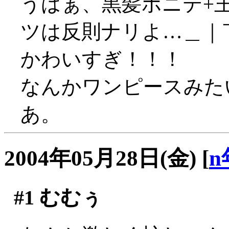
うはぁ、黒髪ポニテ+
ツは反則ナリよ…＿｜
かわいすぎ！！！
なんかワンピースみたい
あ。
2004年05月28日(金)
[
n
#1
むむぅ