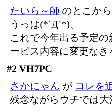
たいら～師
のとこか
うっは(*´Д`*)、
これで今年出る予定の
ービス内容に変更なき
#2
VH7PC
さかにゃん
が
コレを
残念ながらウチでは大活躍