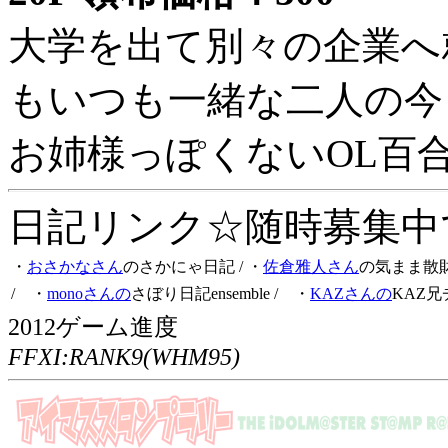
大学を出て別々の企業へ
もいつも一緒な二人の今
お姉様っぽくないOL百
日記リンク☆随時募集中です
・
おさかなさん
のさかにゃ日記
/ ・
佐倉雅人さん
の気まま散
/ ・
monoさんの
さぼり日記ensemble
/ ・
KAZさんの
KAZ兄
2012ゲーム進度
FFXI:RANK9(WHM95)