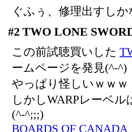
ぐふぅ、修理出すしか
#2
TWO LONE SWOR
この前試聴買いした
T
ームページを発見(^-^)
やっぱり怪しいｗｗｗ
しかしWARPレーベ
(^-^;;;)
BOARDS OF CANADA