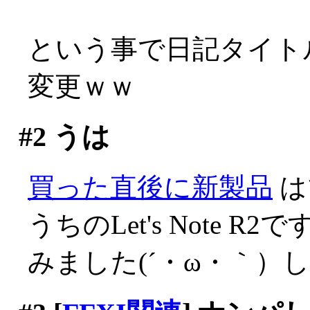
という事で日記タイトル
変更ｗｗ
#2
うは
買った直後に新製品
は
うちのLet's Note 
みました(´・ω・｀）