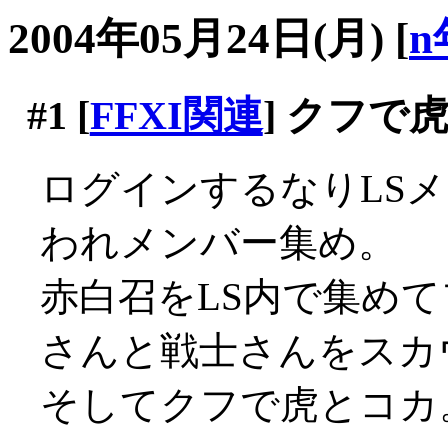
2004年05月24日(月)
[
n
#1
[
FFXI関連
] クフで
ログインするなりLS
われメンバー集め。
赤白召をLS内で集め
さんと戦士さんをスカ
そしてクフで虎とコカ