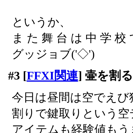
というか、
ま た 舞 台 は 中 学 校 
グッジョブ('◇')ゞ
#3
[
FFXI関連
] 壷を割
今日は昼間は空でえび
割りで鍵取りという空
アイテムも経験値もう