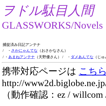
ヲドル駄目人間
GLASSWORKS/Novels
捕捉済み日記アンテナ
/ ・
さかにゃんてな
（おさかなさん）
/ ・
あまねアンテナ
（天野優さん）
/ ・
ダメあんてな
（じゅ
携帯対応ページは
こち
http://www2d.biglobe.ne.jp
（動作確認：ez / willcom 