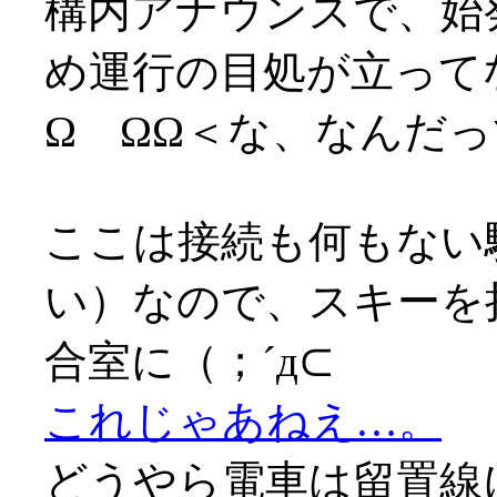
構内アナウンスで、始
め運行の目処が立って
Ω ΩΩ＜な、なんだ
ここは接続も何もない
い）なので、スキーを
合室に（；´д⊂
これじゃあねえ…。
どうやら電車は留置線