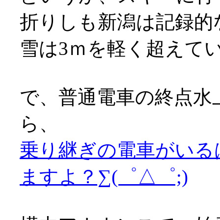
折りしも新潟は記録的
雪は3ｍを軽く超えているとか
で、普通電車の終点水
ら、
乗り継ぎの電車がいる
ますよ？∑(゜△゜;)