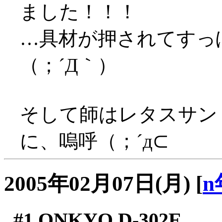
ました！！！
…具材が押されてすっ
（；´Д｀）
そして師はレタスサン
に、嗚呼（；´д⊂
2005年02月07日(月)
[
n
#1
ONKYO D-302E