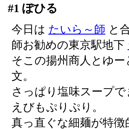
#1
ぽひる
今日は
たいら～師
と合
師お勧めの東京駅地下
そこの揚州商人とゆー
文。
さっぱり塩味スープでま
えびもぷりぷり。
真っ直ぐな細麺が特徴