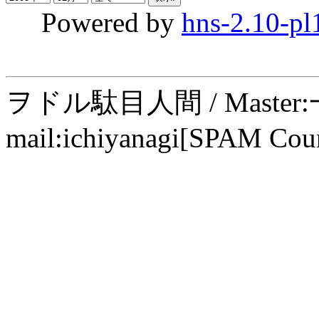
Powered by
hns-2.10-pl
ヲドル駄目人間 / Maste
mail:ichiyanagi[SPAM Cou