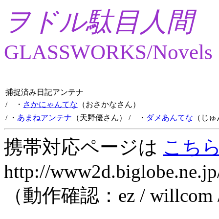
ヲドル駄目人間
GLASSWORKS/Novels
捕捉済み日記アンテナ
/ ・
さかにゃんてな
（おさかなさん）
/ ・
あまねアンテナ
（天野優さん）
/ ・
ダメあんてな
（じゅ
携帯対応ページは
こち
http://www2d.biglobe.ne.jp
（動作確認：ez / willcom 