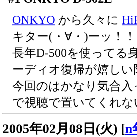
ONKYO
から久々に
H
キター(・∀・)ーッ！！
長年D-500を使ってる
ーディオ復帰が嬉しい限り
今回のはかなり気合入
で視聴で置いてくれな
2005年02月08日(火)
[
n