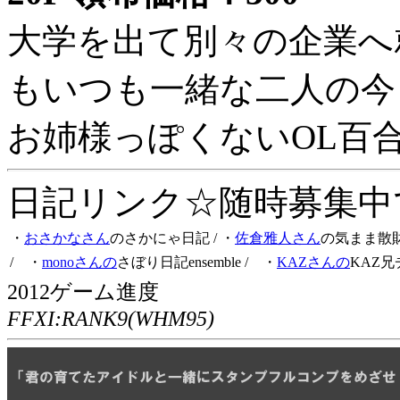
大学を出て別々の企業へ
もいつも一緒な二人の今
お姉様っぽくないOL百
日記リンク☆随時募集中です
・
おさかなさん
のさかにゃ日記
/ ・
佐倉雅人さん
の気まま散
/ ・
monoさんの
さぼり日記ensemble
/ ・
KAZさんの
KAZ兄
2012ゲーム進度
FFXI:RANK9(WHM95)