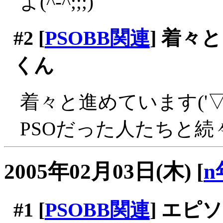
よ(^-^;;;)
#2
[
PSOBB関連
] 着々
くん
着々と進めています('▽
PSOだった人たちと続々
2005年02月03日(木)
[
n
#1
[
PSOBB関連
] エ