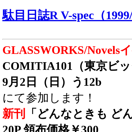
駄目日誌R V-spec（1999/
GLASSWORKS/Nove
COMITIA101（東京
9月2日（日）う12b
にて参加します！
新刊
「どんなときも どん
20P 領布価格￥300