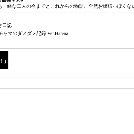
も一緒な二人の今までとこれからの物語。全然お姉様っぽくない
財日記
チャマのダメダメ記録 Ver.Hatena