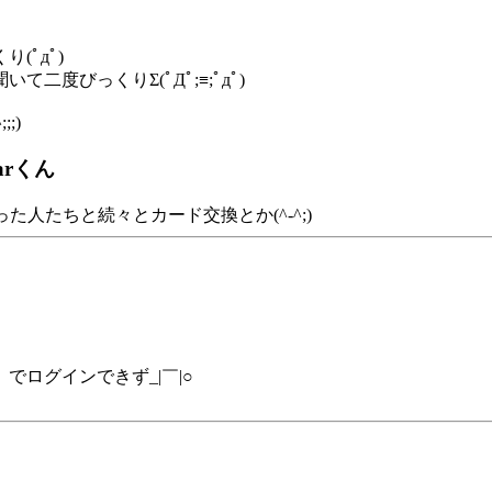
ﾟдﾟ)
度びっくりΣ(ﾟДﾟ;≡;ﾟдﾟ)
;)
arくん
った人たちと続々とカード交換とか(^-^;)
ログインできず_|￣|○