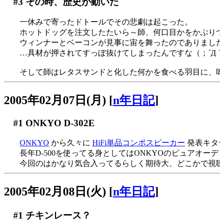
#3
その時、歴史が動いた
一休みで寄ったドトールでその悲劇は起こった。
ホットドッグを注文したたいら～師、何口目かをかぶり
ウィンナーとベーコンが見事に宙を舞ったのでありまし
…具材が押されてすっぽ抜けてしまったんですな（；´Д
そして師はレタスサンドと化した何かを食べる羽目に、嗚
2005年02月07日(月)
[
n年日記
]
#1
ONKYO D-302E
ONKYO
から久々に
HiFi単品コンポスピーカー
発表キタ
長年D-500を使ってる身としてはONKYOのピュアオーディ
今回のはかなり気合入ってるらしく期待大、どこかで視
2005年02月08日(火)
[
n年日記
]
#1
チキンレース？