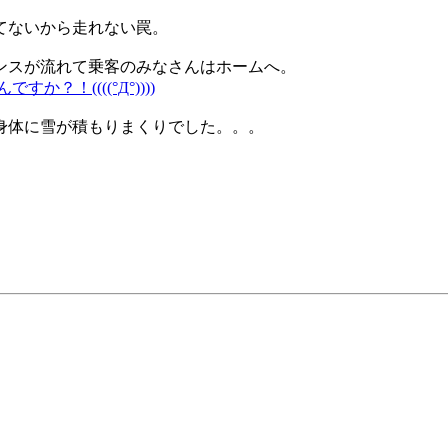
てないから走れない罠。
ンスが流れて乗客のみなさんはホームへ。
！((((°Д°))))
身体に雪が積もりまくりでした。。。