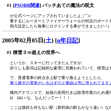
#1
[
PSOBB関連
] パッチあての魔法の呪文
が公式ページにアップされていましたよ_|￣|○
要するにルーターとファイヤーウォールの特定のポート
両方設定したら無事にログインする事ができました(^-^)
2005年02月05日(
土
)
[
n年日記
]
#1
積雪３ｍ超えの世界へ
というか、スキーに行ってきたんですが、
折りしも新潟は記録的な豪雪に見舞われていて、積雪は3ｍを軽く
で、普通電車の終点水上駅で乗り換えようとしたら、
乗り継ぎの電車がいるはずの２番線は雪に埋もれてますよ？
構内アナウンスで、始発の長岡行きは除雪作業のため運
Ω ΩΩ＜な、なんだってー！！！
ここは接続も何もない駅（新幹線の駅もかなり遠い）なの