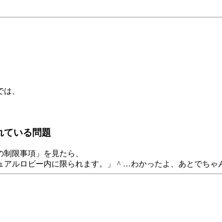
では、
れている問題
の制限事項」を見たら、
アルロビー内に限られます。」 ^ …わかったよ、あとでちゃん