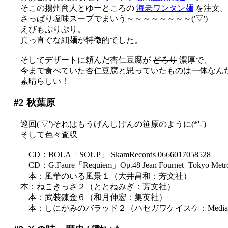
そこの揚州商人とゆーところの
海老ワンタン麺
を注文。
さっぱり塩味スープでまいう～～～～～～～～('▽')
えびもぷりぷり。
真っ直ぐな細麺が特徴的でした。
そしてデザートに頼んだ杏仁豆腐が
どろり
濃厚で、
今まで食べていた杏仁豆腐と思っていたものは一体なん
素晴らしい！
#2
秋葉原
巡回('▽')それはもうげんしけんの笹原のように(*'-')
そして色々査収
CD：BOLA「SOUP」 SkamRecords 0666017058528
CD：G.Faure「Requiem」Op.48 Jean Fournet+Tokyo Metropo
本：風華のいる風景１（大井昌和：芳文社）
本：ねこきっさ２（ととねみぎ：芳文社）
本：武装錬金６（和月伸宏：集英社）
本：しにがみのバラッド２（ハセガワケイスケ：Mediawo