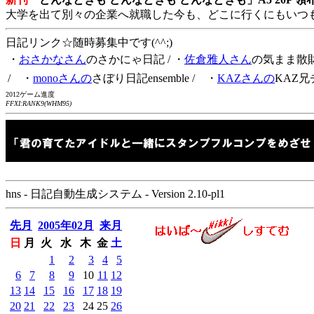
大学を出て別々の企業へ就職した今も、どこに行くにもいつ
日記リンク☆随時募集中です(^^;)
・
おさかなさん
のさかにゃ日記
/ ・
佐倉雅人さん
の気まま散
/ ・
monoさんの
さぼり日記ensemble
/ ・
KAZさんの
KAZ兄
2012ゲーム進度
FFXI:RANK9(WHM95)
hns - 日記自動生成システム - Version 2.10-pl1
先月
2005年02月
来月
日
月
火
水
木
金
土
1
2
3
4
5
6
7
8
9
10
11
12
13
14
15
16
17
18
19
20
21
22
23
24
25
26