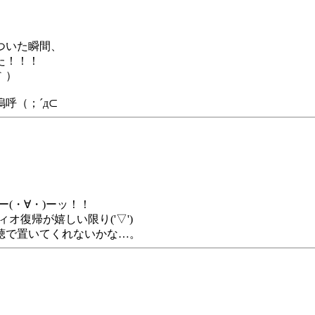
ついた瞬間、
た！！！
｀）
呼（；´д⊂
ー(・∀・)ーッ！！
オ復帰が嬉しい限り('▽')
聴で置いてくれないかな…。