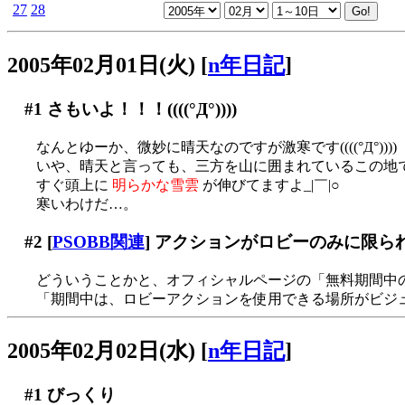
27
28
2005年02月01日(火)
[
n年日記
]
#1
さもいよ！！！((((°Д°))))
なんとゆーか、微妙に晴天なのですが激寒です((((°Д°))))
いや、晴天と言っても、三方を山に囲まれているこの地
すぐ頭上に
明らかな雪雲
が伸びてますよ_|￣|○
寒いわけだ…。
#2
[
PSOBB関連
] アクションがロビーのみに限ら
どういうことかと、オフィシャルページの「無料期間中
「期間中は、ロビーアクションを使用できる場所がビジュ
2005年02月02日(水)
[
n年日記
]
#1
びっくり