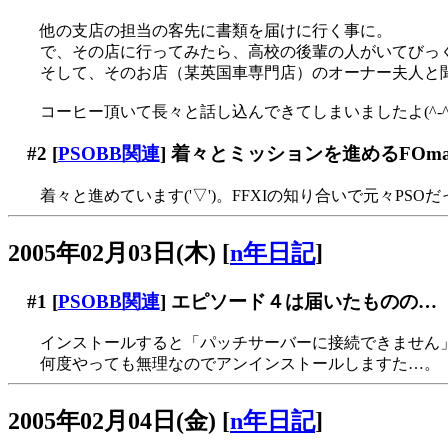
他の支店の担当の客先に書類を届けに行く事に。
で、その店に行ってみたら、高校の後輩の人がいてびっくり(
そして、そのお店（某英国車専門店）のオーナー夫人と聞いて二
コーヒー頂いて長々と話し込んできてしまいましたよ(^-^;;
#2
[
PSOBB関連
] 着々とミッションを進めるFOm
着々と進めています('▽')。FFXIの知り合いで元々PSOだ
2005年02月03日(木)
[
n年日記
]
#1
[
PSOBB関連
] エピソード４は届いたものの…
インストールすると「パッチサーバーに接続できません」で
何度やっても無理なのでアンインストールしますた…。
2005年02月04日(金)
[
n年日記
]