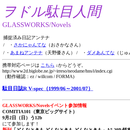
ヲドル駄目人間
GLASSWORKS/Novels
捕捉済み日記アンテナ
/ ・
さかにゃんてな
（おさかなさん）
/ ・
あまねアンテナ
（天野優さん）
/ ・
ダメあんてな
（じゅ
携帯対応ページは
こちら
↓からどうぞ。
http://www2d.biglobe.ne.jp/~irreso/neodame/hns/i/index.cgi
（動作確認：ez / willcom / FORMA)
駄目日誌R V-spec（1999/06～2001/07）
GLASSWORKS/Novelsイベント参加情報
COMITIA101（東京ビッグサイト）
9月2日（日）う12b
にて参加します！
新刊
「どんなときも どんなときも どんなときも」A5 20P 領布