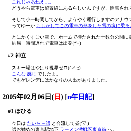
これじゃあねえ…。
どうやら電車は留置線にあるらしいんですが、除雪され
そして小一時間してから、ようやく運行しますのアナウ
ってゆーか
もしかしてこの電車の形をした雪の塊に乗るんですか？
とにかくすごい雪で、ホームで待たされた十数分の間に
結局一時間遅れで電車は出発(*'-')
#2
神立
スキー場はやはり視界ゼロ(^-^;;;)
こんな
感じ
でしたよ。
でもゲレンデにはかなりの人出がありました。
2005年02月06日(
日
)
[
n年日記
]
#1
ぽひる
今日は
たいら～師
と合流して昼('▽')
師お勧めの東京駅地下
ラーメン激戦区東京編
へ。