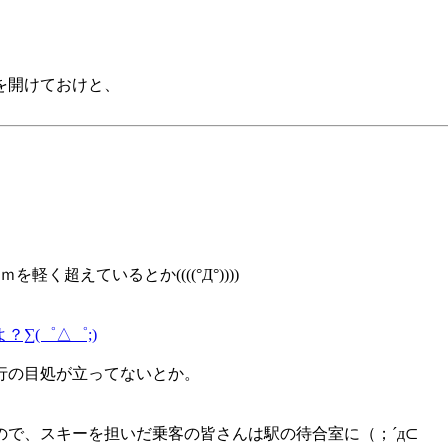
を開けておけと、
超えているとか((((°Д°))))
∑(゜△゜;)
行の目処が立ってないとか。
で、スキーを担いだ乗客の皆さんは駅の待合室に（；´д⊂