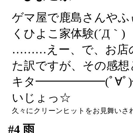
ゲマ屋で鹿島さんやふ
くひよこ家体験(´Д｀)
………えー、で、お店
た訳ですが、その感想
キタ━━━━━━(ﾟ∀ﾟ)━
いじょっ☆
久々にクリーンヒットをお見舞いされた
#4
雨