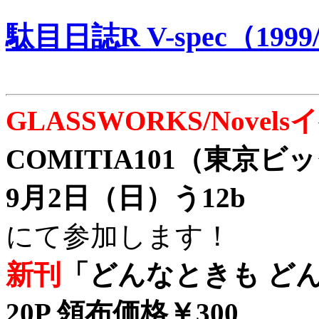
駄目日誌R V-spec（1999/
GLASSWORKS/Nove
COMITIA101（東京
9月2日（日）う12b
にて参加します！
新刊
「どんなときも どん
20P 領布価格￥300