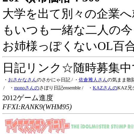
大学を出て別々の企業へ
もいつも一緒な二人の今
お姉様っぽくないOL百
日記リンク☆随時募集中です
・
おさかなさん
のさかにゃ日記
/ ・
佐倉雅人さん
の気まま散
/ ・
monoさんの
さぼり日記ensemble
/ ・
KAZさんの
KAZ兄
2012ゲーム進度
FFXI:RANK9(WHM95)