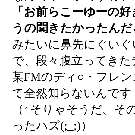
「お前らこーゆーの好
うの聞きたかったんだ
みたいに鼻先にぐいぐ
で、段々腹立ってきた
某FMのディ○・フレ
て全然知らないんです
（↑そりゃそうだ、その頃
ったハズ(;_;)）