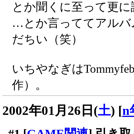
とか聞くに至って更に
…とか言っててアルバ
だちい（笑）
いちやなぎはTommyfe
作）。
2002年01月26日(
土
)
[
n
#1
[
GAME関連
] 引き