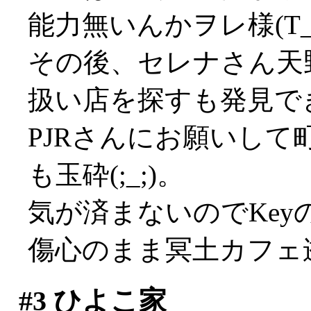
能力無いんかヲレ様(T_
その後、セレナさん天
扱い店を探すも発見で
PJRさんにお願いし
も玉砕(;_;)。
気が済まないのでKe
傷心のまま冥土カフェ逝
#3
ひよこ家