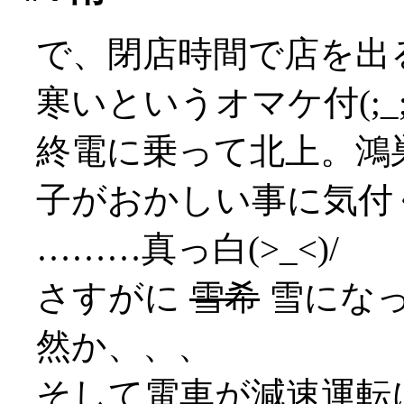
で、閉店時間で店を出
寒いというオマケ付(;_;
終電に乗って北上。鴻
子がおかしい事に気付
………真っ白(>_<)/
さすがに
雪希
雪にな
然か、、、
そして電車が減速運転にな