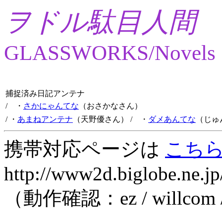
ヲドル駄目人間
GLASSWORKS/Novels
捕捉済み日記アンテナ
/ ・
さかにゃんてな
（おさかなさん）
/ ・
あまねアンテナ
（天野優さん）
/ ・
ダメあんてな
（じゅ
携帯対応ページは
こち
http://www2d.biglobe.ne.jp
（動作確認：ez / willcom 