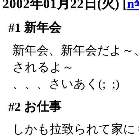
2002年01月22日(火)
[
n
#1
新年会
新年会、新年会だよ～
されるよ～
、、、さいあく(;_;)
#2
お仕事
しかも拉致られて家に