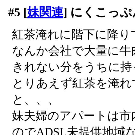
#5
[
妹関連
] にくこっ
紅茶淹れに階下に降り
なんか会社で大量に牛
きれない分をうちに持
とりあえず紅茶を淹れ
と、、、
妹夫婦のアパートは市
のでADSL未提供地域