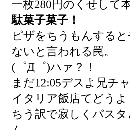
一枚280円のくせして
駄菓子菓子！
ピザをちうもんすると
ないと言われる罠。
(゜Д゜)ハァ？！
まだ12:05デスよ兄
イタリア飯店てどうよ
ちう訳で寂しくパスタ
ん、、、