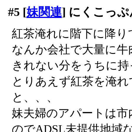
#5
[
妹関連
] にくこっ
紅茶淹れに階下に降り
なんか会社で大量に牛
きれない分をうちに持
とりあえず紅茶を淹れ
と、、、
妹夫婦のアパートは市
のでADSL未提供地域