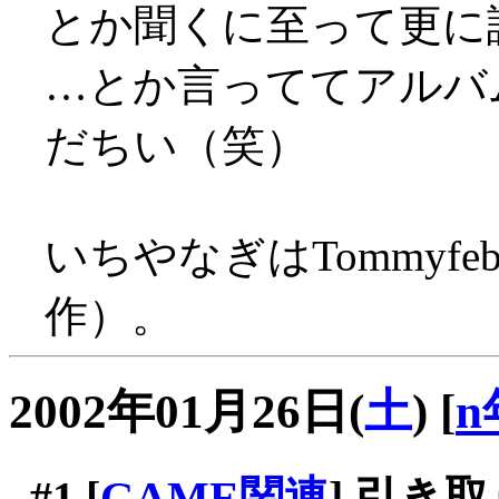
とか聞くに至って更に
…とか言っててアルバ
だちい（笑）
いちやなぎはTommyfe
作）。
2002年01月26日(
土
)
[
n
#1
[
GAME関連
] 引き