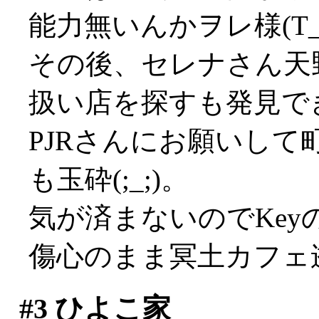
能力無いんかヲレ様(T_
その後、セレナさん天
扱い店を探すも発見で
PJRさんにお願いし
も玉砕(;_;)。
気が済まないのでKe
傷心のまま冥土カフェ逝
#3
ひよこ家