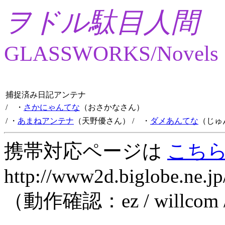
ヲドル駄目人間
GLASSWORKS/Novels
捕捉済み日記アンテナ
/ ・
さかにゃんてな
（おさかなさん）
/ ・
あまねアンテナ
（天野優さん）
/ ・
ダメあんてな
（じゅ
携帯対応ページは
こち
http://www2d.biglobe.ne.jp
（動作確認：ez / willcom 