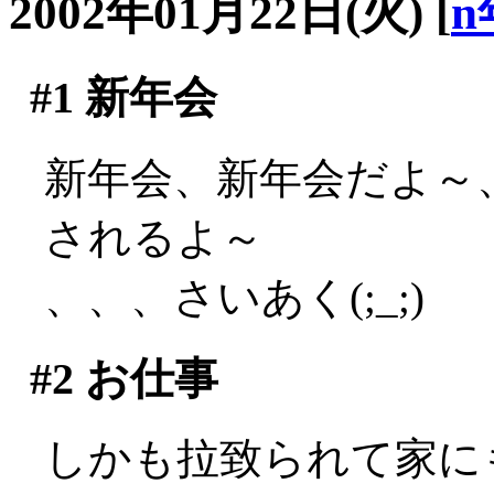
2002年01月22日(火)
[
n
#1
新年会
新年会、新年会だよ～
されるよ～
、、、さいあく(;_;)
#2
お仕事
しかも拉致られて家に