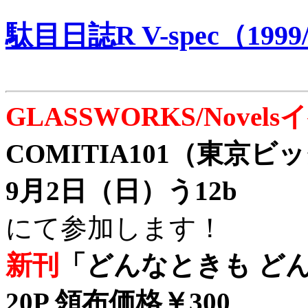
駄目日誌R V-spec（1999/
GLASSWORKS/Nove
COMITIA101（東京
9月2日（日）う12b
にて参加します！
新刊
「どんなときも どん
20P 領布価格￥300