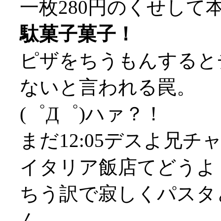
一枚280円のくせして
駄菓子菓子！
ピザをちうもんすると
ないと言われる罠。
(゜Д゜)ハァ？！
まだ12:05デスよ兄
イタリア飯店てどうよ
ちう訳で寂しくパスタ
ん、、、