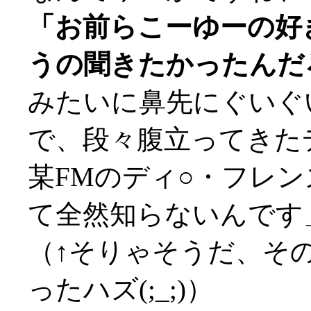
「お前らこーゆーの好
うの聞きたかったんだ
みたいに鼻先にぐいぐ
で、段々腹立ってきた
某FMのディ○・フレ
て全然知らないんです
（↑そりゃそうだ、その頃
ったハズ(;_;)）