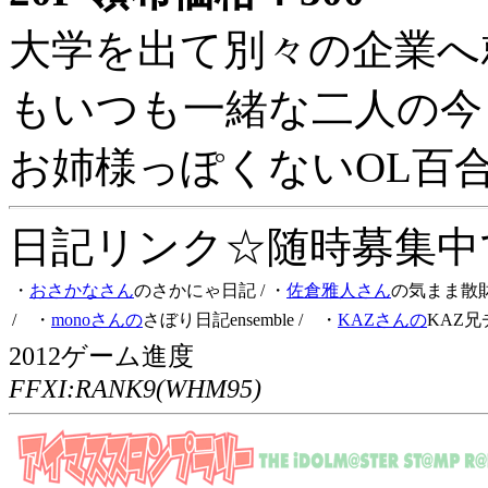
大学を出て別々の企業へ
もいつも一緒な二人の今
お姉様っぽくないOL百
日記リンク☆随時募集中です
・
おさかなさん
のさかにゃ日記
/ ・
佐倉雅人さん
の気まま散
/ ・
monoさんの
さぼり日記ensemble
/ ・
KAZさんの
KAZ兄
2012ゲーム進度
FFXI:RANK9(WHM95)