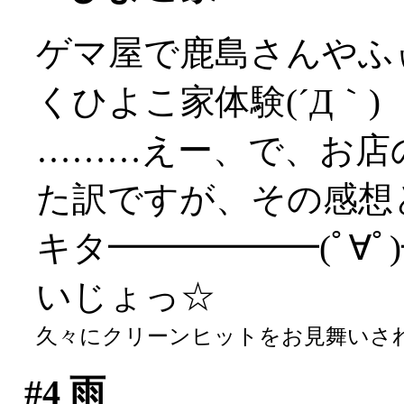
ゲマ屋で鹿島さんやふ
くひよこ家体験(´Д｀)
………えー、で、お店
た訳ですが、その感想
キタ━━━━━━(ﾟ∀ﾟ)━
いじょっ☆
久々にクリーンヒットをお見舞いされた
#4
雨