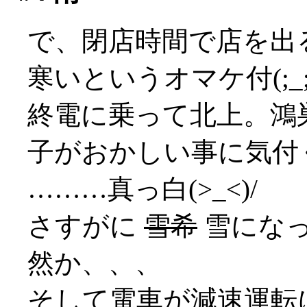
で、閉店時間で店を出
寒いというオマケ付(;_;
終電に乗って北上。鴻
子がおかしい事に気付
………真っ白(>_<)/
さすがに
雪希
雪にな
然か、、、
そして電車が減速運転にな