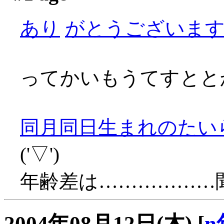
あり
がとうございます～(
ってかいもうてすとと
同月同日生まれのたい
('▽')
年齢差は………………
2004年08月12日(木)
[
n