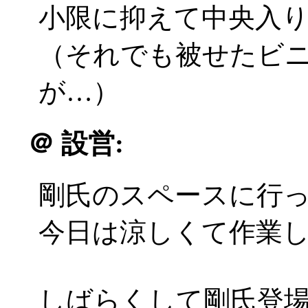
小限に抑えて中央入
（それでも被せたビ
が…）
＠
設営:
剛氏のスペースに行
今日は涼しくて作業
しばらくして剛氏登