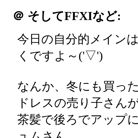
＠
そしてFFXIなど:
今日の自分的メインは
くですよ～('▽')
なんか、冬にも買っ
ドレスの売り子さんが(*
茶髪で後ろでアップ
ュムさん。