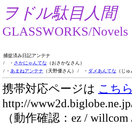
ヲドル駄目人間
GLASSWORKS/Novels
捕捉済み日記アンテナ
/ ・
さかにゃんてな
（おさかなさん）
/ ・
あまねアンテナ
（天野優さん）
/ ・
ダメあんてな
（じゅ
携帯対応ページは
こち
http://www2d.biglobe.ne.jp
（動作確認：ez / willcom 