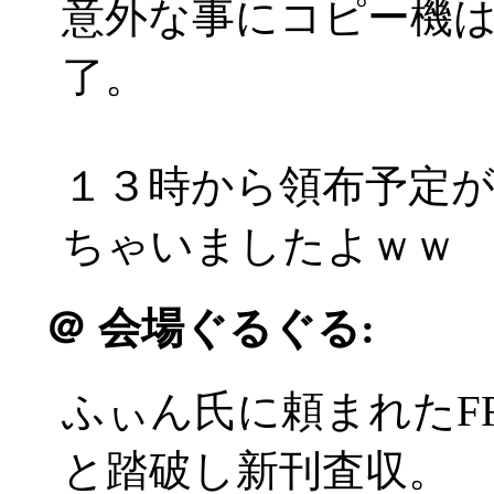
意外な事にコピー機
了。
１３時から領布予定が
ちゃいましたよｗｗ
＠
会場ぐるぐる:
ふぃん氏に頼まれたF
と踏破し新刊査収。