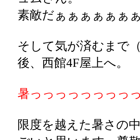
素敵だぁぁぁぁぁぁぁ(*
そして気が済むまで（
後、西館4F屋上へ。
暑っっっっっっっっっ
限度を越えた暑さの