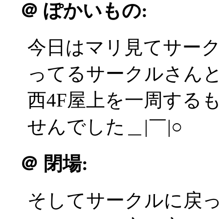
＠
ぽかいもの:
今日はマリ見てサー
ってるサークルさん
西4F屋上を一周するも
せんでした＿|￣|○
＠
閉場:
そしてサークルに戻