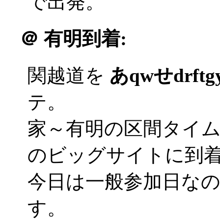
で出発。
＠
有明到着:
関越道を
あqwせdrft
テ。
家～有明の区間タイ
のビッグサイトに到着('
今日は一般参加日な
す。