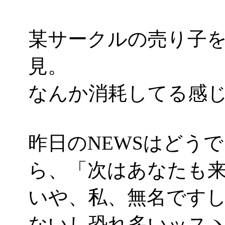
某サークルの売り子
見。
なんか消耗してる感じが(^-
昨日のNEWSはどう
ら、「次はあなたも
いや、私、無名です
ないし恐れ多いッスヽ(´Д