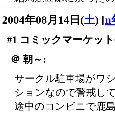
2004年08月14日(
土
)
[
n
#1
コミックマーケット6
＠
朝～:
サークル駐車場がワ
ションなので警戒し
途中のコンビニで鹿