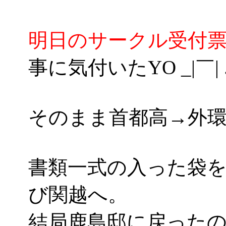
明日のサークル受付
事に気付いたYO _|￣| .
そのまま首都高→外環
書類一式の入った袋
び関越へ。
結局鹿島邸に戻ったのは