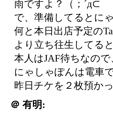
雨ですよ？（；´д⊂
で、準備してるとに
何と本日出店予定のTa
より立ち往生してる
本人はJAF待ちなの
にゃしゃぽんは電車
昨日チケを２枚預かって
＠
有明: