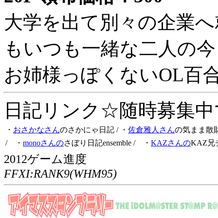
大学を出て別々の企業へ
もいつも一緒な二人の今
お姉様っぽくないOL百
日記リンク☆随時募集中です
・
おさかなさん
のさかにゃ日記
/ ・
佐倉雅人さん
の気まま散
/ ・
monoさんの
さぼり日記ensemble
/ ・
KAZさんの
KAZ兄
2012ゲーム進度
FFXI:RANK9(WHM95)