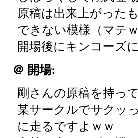
原稿は出来上がった
できない模様（マテ
開場後にキンコーズに飛ぶ
＠
開場:
剛さんの原稿を持っ
某サークルでサクッ
に走るですよｗｗ