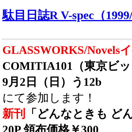
駄目日誌R V-spec（1999/
GLASSWORKS/Nove
COMITIA101（東京
9月2日（日）う12b
にて参加します！
新刊
「どんなときも どん
20P 領布価格￥300