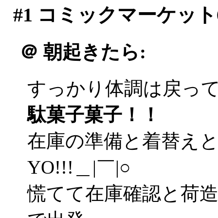
#1
コミックマーケット
＠
朝起きたら:
すっかり体調は戻ってま
駄菓子菓子！！
在庫の準備と着替え
YO!!!＿|￣|○
慌てて在庫確認と荷