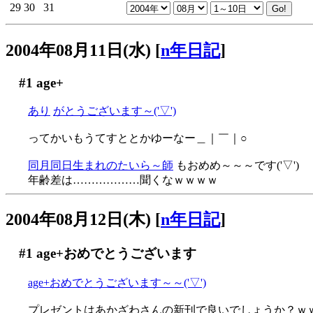
29
30
31
2004年08月11日(水)
[
n年日記
]
#1
age+
あり
がとうございます～('▽')
ってかいもうてすととかゆーなー＿｜￣｜○
同月同日生まれのたいら～師
もおめめ～～～です('▽')
年齢差は………………聞くなｗｗｗｗ
2004年08月12日(木)
[
n年日記
]
#1
age+おめでとうございます
age+おめでとうございます～～('▽')
プレゼントはあかざわさんの新刊で良いでしょうか？ｗ