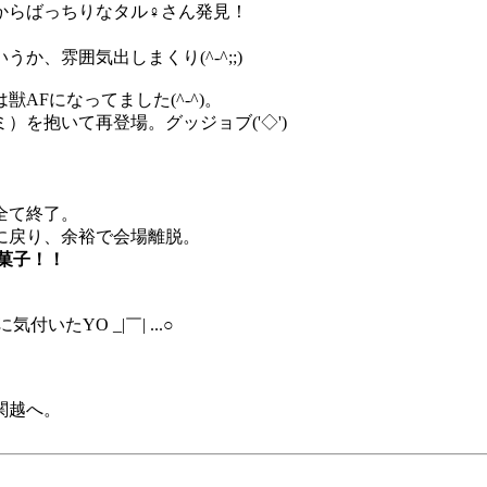
からばっちりなタル♀さん発見！
、雰囲気出しまくり(^-^;;)
AFになってました(^-^)。
を抱いて再登場。グッジョブ('◇')ゞ
全て終了。
に戻り、余裕で会場離脱。
菓子！！
気付いたYO _|￣| ...○
関越へ。