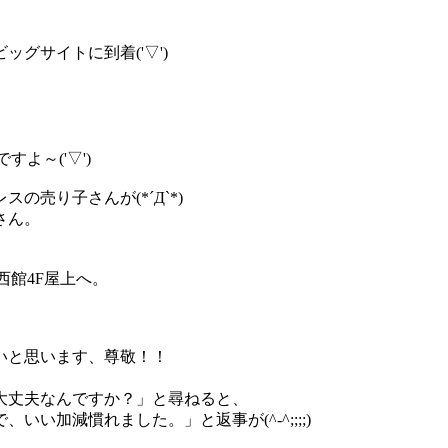
。
グサイトに到着('▽')
よ～('▽')
売り子さんが(*´Д`*)
さん。
西館4F屋上へ。
いと思います、尊敬！！
大丈夫なんですか？」と尋ねると、
い加減慣れました。」と返事が(^-^;;;;)