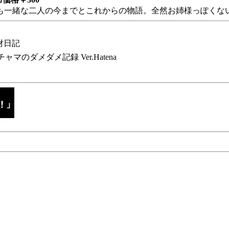
も一緒な二人の今までとこれからの物語。全然お姉様っぽくない
財日記
チャマのダメダメ記録 Ver.Hatena