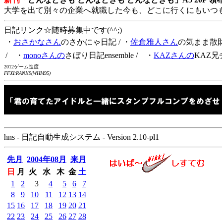
大学を出て別々の企業へ就職した今も、どこに行くにもいつ
日記リンク☆随時募集中です(^^;)
・
おさかなさん
のさかにゃ日記
/ ・
佐倉雅人さん
の気まま散
/ ・
monoさんの
さぼり日記ensemble
/ ・
KAZさんの
KAZ兄
2012ゲーム進度
FFXI:RANK9(WHM95)
hns - 日記自動生成システム - Version 2.10-pl1
先月
2004年08月
来月
日
月
火
水
木
金
土
1
2
3
4
5
6
7
8
9
10
11
12
13
14
15
16
17
18
19
20
21
22
23
24
25
26
27
28