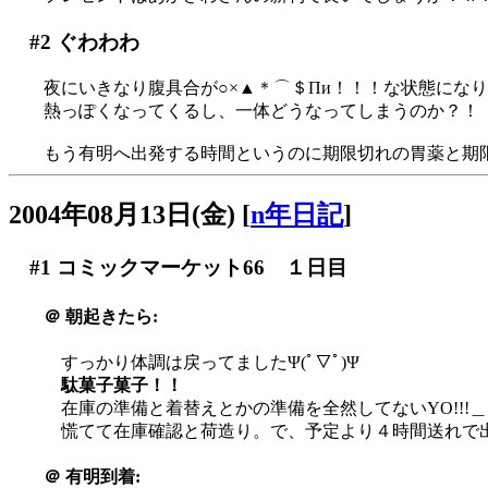
#2
ぐわわわ
夜にいきなり腹具合が○×▲＊⌒＄Пи！！！な状態になり朝
熱っぽくなってくるし、一体どうなってしまうのか？！
もう有明へ出発する時間というのに期限切れの胃薬と期限
2004年08月13日(金)
[
n年日記
]
#1
コミックマーケット66 １日目
＠
朝起きたら:
すっかり体調は戻ってましたΨ(ﾟ▽ﾟ)Ψ
駄菓子菓子！！
在庫の準備と着替えとかの準備を全然してないYO!!!＿|
慌てて在庫確認と荷造り。で、予定より４時間送れで
＠
有明到着: