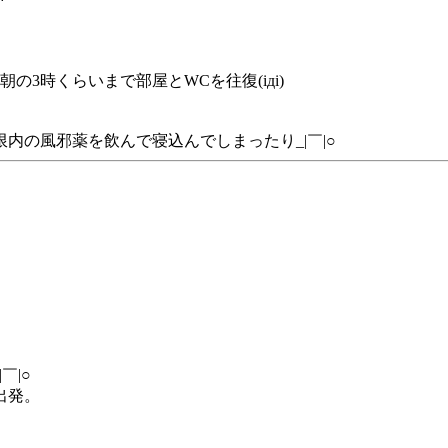
の3時くらいまで部屋とWCを往復(iдi)
内の風邪薬を飲んで寝込んでしまったり_|￣|○
￣|○
出発。