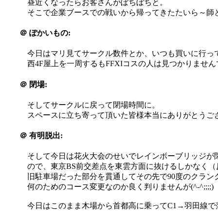
昼近くなったらお客さんがぼちぼちと。
そこで企業ブースでの戦いから帰ってきたたいら～師
＠
ぽかいもの:
今日はマリ見てサークル数件とか、いつも買いに行っ
西4F屋上を一周するもFFXIコスの人は見つかりませんで
＠
閉場:
そしてサークルに戻って閉場時間に。
スペースに立ち寄って頂いた皆様本当にありがとうご
＠
有明脱出:
そして今日は花火大会のせいでレインボーブリッジが
ので、東京BS前交差点を東雲方面に抜けるしかなく
旧駐車場だった部分を貫通してその先で90度のクラン
何のためのコース変更なのか良く判りませんが(^-^;;;;)
今日はこのまま木場から首都高に乗ってC1→羽田線