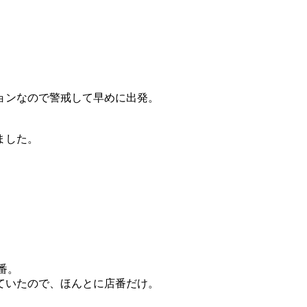
ョンなので警戒して早めに出発。
ました。
番。
ていたので、ほんとに店番だけ。