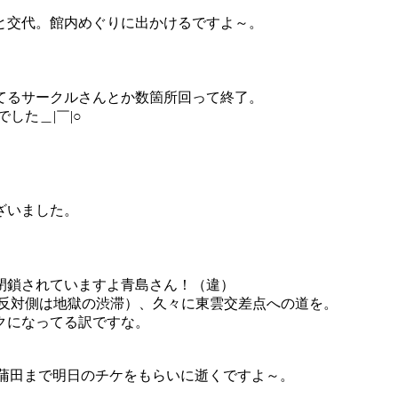
と交代。館内めぐりに出かけるですよ～。
てるサークルさんとか数箇所回って終了。
した＿|￣|○
ざいました。
閉鎖されていますよ青島さん！（違）
（反対側は地獄の渋滞）、久々に東雲交差点への道を。
クになってる訳ですな。
で蒲田まで明日のチケをもらいに逝くですよ～。