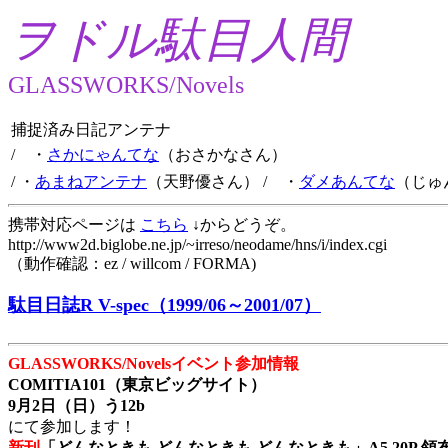
ヲドル駄目人間
GLASSWORKS/Novels
捕捉済み日記アンテナ
/ ・
さかにゃんてな
（おさかなさん）
/ ・
あまねアンテナ
（天野優さん）
/ ・
ダメあんてな
（じゅ
携帯対応ページは
こちら
↓からどうぞ。
http://www2d.biglobe.ne.jp/~irreso/neodame/hns/i/index.cgi
（動作確認：ez / willcom / FORMA)
駄目日誌R V-spec（1999/06～2001/07）
GLASSWORKS/Novelsイベント参加情報
COMITIA101（東京ビッグサイト）
9月2日（日）う12b
にて参加します！
新刊
「どんなときも どんなときも どんなときも」A5 20P 領布