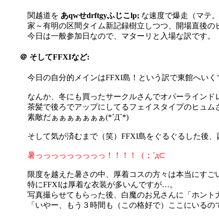
関越道を
あqwせdrftgyふじこlp;
な速度で爆走（マテ
家～有明の区間タイム新記録樹立しつつ、開場直後のビッ
今日は一般参加日なので、マターリと入場な訳です。
＠
そしてFFXIなど:
今日の自分的メインはFFXI島！という訳で東館へいくです
なんか、冬にも買ったサークルさんでオパーラインドレスの
茶髪で後ろでアップにしてるフェイスタイプのヒュム
素敵だぁぁぁぁぁぁぁ(*´Д`*)
そして気が済むまで（笑）FFXI島をぐるぐるした後、
暑っっっっっっっっっ！！！！（；´д⊂
限度を越えた暑さの中、厚着コスの方々は本当にすご
特にFFXIは厚着な衣装が多いんですが…。
写真撮らせてもらった後、白魔のお兄さんに「ホント
「いやー、もう３時間も（この格好で）ここにいるので、い