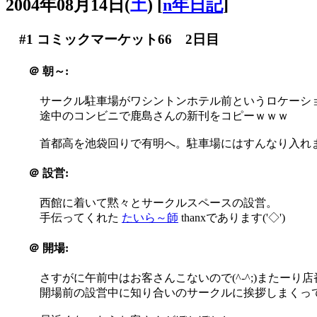
2004年08月14日(
土
)
[
n年日記
]
#1
コミックマーケット66 2日目
＠
朝～:
サークル駐車場がワシントンホテル前というロケーシ
途中のコンビニで鹿島さんの新刊をコピーｗｗｗ
首都高を池袋回りで有明へ。駐車場にはすんなり入れ
＠
設営:
西館に着いて黙々とサークルスペースの設営。
手伝ってくれた
たいら～師
thanxであります('◇')ゞ
＠
開場:
さすがに午前中はお客さんこないので(^-^;)またーり店
開場前の設営中に知り合いのサークルに挨拶しまくっ