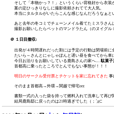
そして「本物かっ？！」というくらい背格好から衣装
案の定ひっきりなしに撮影依頼されてて大人気。
本当にタルタルがいたらこんな感じなんだろうなぁというか
あと去年の冬コミでチェーンメイル着てたミスラさんは獣
撮影お願いしたらペットのマンドラたん（のヌイグルミ）
＠
１日目撤収:
出発が４時間遅れだった割には予定の行動は閉場前に
たいら～さんとにゃしゃぽんと遅い昼を食べてから車
今日お泊りをお願いしている鹿島さんの家へ…
駄菓子
首都高に乗ったところでとんでもない事態が！！！
明日のサークル受付票とチケットを家に忘れてきた
事に
そのまま首都高→外環→関越で帰宅orz
書類一式の入った袋を持って燃料入れて洗車して再び
結局鹿島邸に戻ったのは21時過ぎでした（；´д⊂