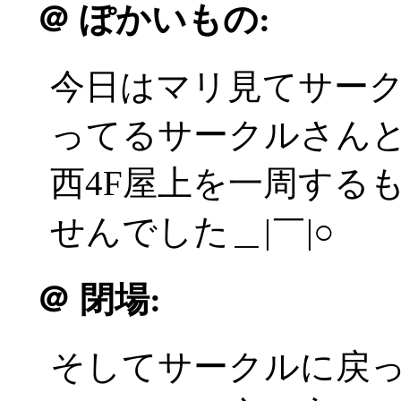
＠
ぽかいもの:
今日はマリ見てサー
ってるサークルさん
西4F屋上を一周するも
せんでした＿|￣|○
＠
閉場:
そしてサークルに戻