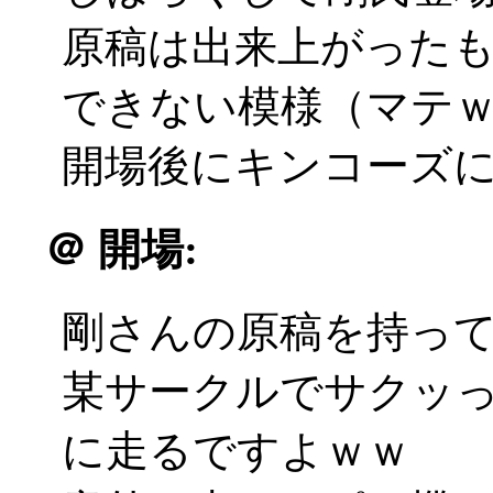
原稿は出来上がった
できない模様（マテ
開場後にキンコーズに飛ぶ
＠
開場:
剛さんの原稿を持っ
某サークルでサクッ
に走るですよｗｗ