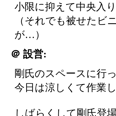
小限に抑えて中央入
（それでも被せたビ
が…）
＠
設営:
剛氏のスペースに行
今日は涼しくて作業
しばらくして剛氏登