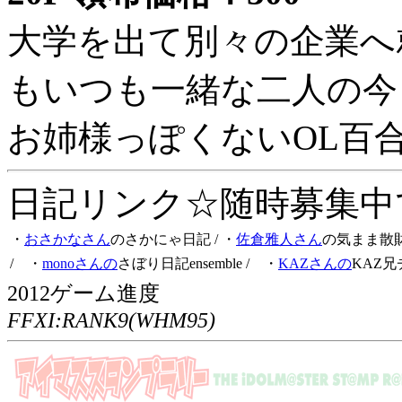
大学を出て別々の企業へ
もいつも一緒な二人の今
お姉様っぽくないOL百
日記リンク☆随時募集中です
・
おさかなさん
のさかにゃ日記
/ ・
佐倉雅人さん
の気まま散
/ ・
monoさんの
さぼり日記ensemble
/ ・
KAZさんの
KAZ兄
2012ゲーム進度
FFXI:RANK9(WHM95)