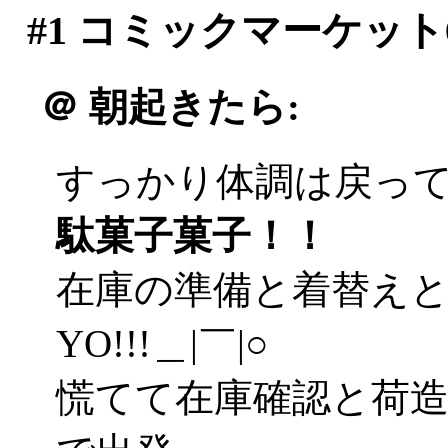
#1
コミックマーケット
＠
朝起きたら:
すっかり体調は戻ってま
駄菓子菓子！！
在庫の準備と着替え
YO!!!＿|￣|○
慌てて在庫確認と荷