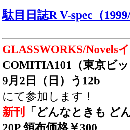
駄目日誌R V-spec（1999/
GLASSWORKS/Nove
COMITIA101（東京
9月2日（日）う12b
にて参加します！
新刊
「どんなときも どん
20P 領布価格￥300