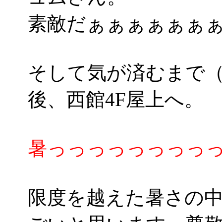
素敵だぁぁぁぁぁぁぁ(*
そして気が済むまで（
後、西館4F屋上へ。
暑っっっっっっっっっ
限度を越えた暑さの