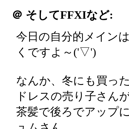
＠
そしてFFXIなど:
今日の自分的メインは
くですよ～('▽')
なんか、冬にも買っ
ドレスの売り子さんが(*
茶髪で後ろでアップ
ュムさん。