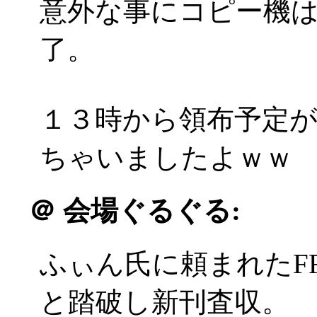
意外な事にコピー機
了。
１３時から領布予定が
ちゃいましたよｗｗ
＠
会場ぐるぐる:
ふぃん氏に頼まれたF
と踏破し新刊査収。