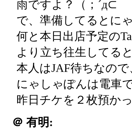
雨ですよ？（；´д⊂
で、準備してるとに
何と本日出店予定のTa
より立ち往生してる
本人はJAF待ちなの
にゃしゃぽんは電車
昨日チケを２枚預かって
＠
有明: