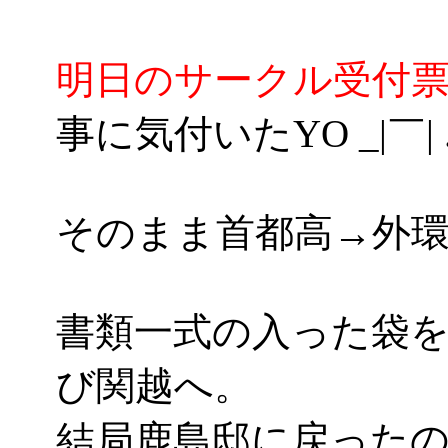
明日のサークル受付
事に気付いたYO _|￣| .
そのまま首都高→外環
書類一式の入った袋
び関越へ。
結局鹿島邸に戻ったのは