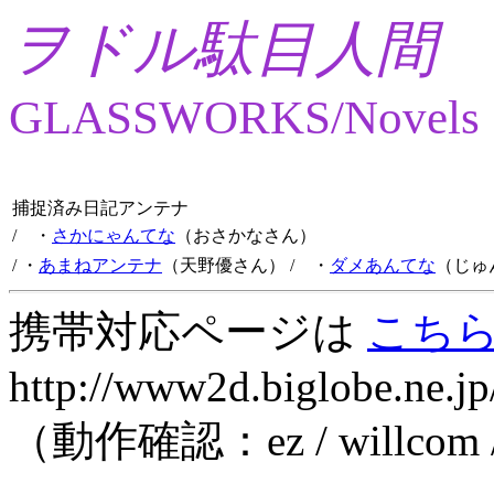
ヲドル駄目人間
GLASSWORKS/Novels
捕捉済み日記アンテナ
/ ・
さかにゃんてな
（おさかなさん）
/ ・
あまねアンテナ
（天野優さん）
/ ・
ダメあんてな
（じゅ
携帯対応ページは
こち
http://www2d.biglobe.ne.jp
（動作確認：ez / willcom 