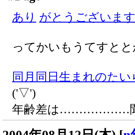
あり
がとうございます～(
ってかいもうてすとと
同月同日生まれのたい
('▽')
年齢差は………………
2004年08月12日(木)
[
n