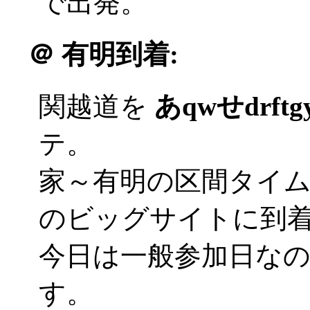
で出発。
＠
有明到着:
関越道を
あqwせdrft
テ。
家～有明の区間タイ
のビッグサイトに到着('
今日は一般参加日な
す。