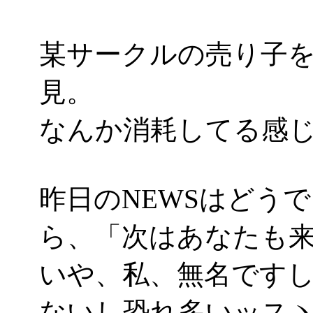
某サークルの売り子
見。
なんか消耗してる感じが(^-
昨日のNEWSはどう
ら、「次はあなたも
いや、私、無名です
ないし恐れ多いッスヽ(´Д