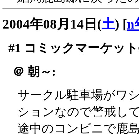
2004年08月14日(
土
)
[
n
#1
コミックマーケット6
＠
朝～:
サークル駐車場がワ
ションなので警戒し
途中のコンビニで鹿