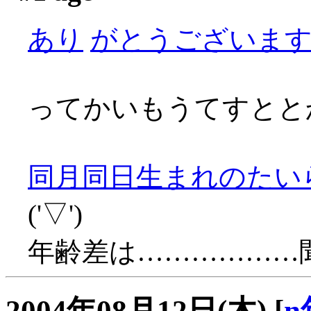
あり
がとうございます～(
ってかいもうてすとと
同月同日生まれのたい
('▽')
年齢差は………………
2004年08月12日(木)
[
n