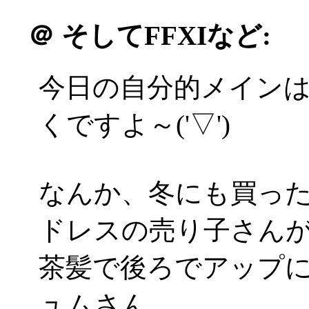
＠
そしてFFXIなど:
今日の自分的メインは
くですよ～('▽')
なんか、冬にも買っ
ドレスの売り子さんが(*
茶髪で後ろでアップ
ュムさん。