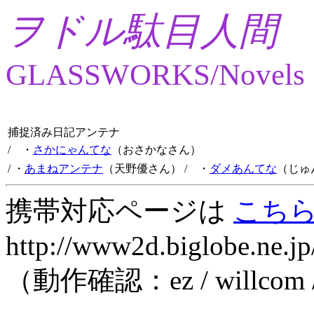
ヲドル駄目人間
GLASSWORKS/Novels
捕捉済み日記アンテナ
/ ・
さかにゃんてな
（おさかなさん）
/ ・
あまねアンテナ
（天野優さん）
/ ・
ダメあんてな
（じゅ
携帯対応ページは
こち
http://www2d.biglobe.ne.jp
（動作確認：ez / willcom 