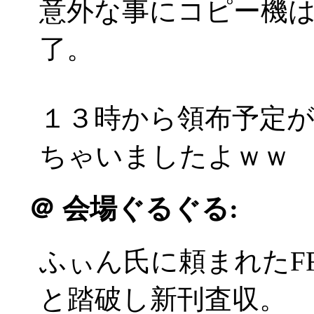
意外な事にコピー機
了。
１３時から領布予定が
ちゃいましたよｗｗ
＠
会場ぐるぐる:
ふぃん氏に頼まれたF
と踏破し新刊査収。