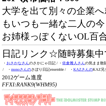
大学を出て別々の企業へ
もいつも一緒な二人の今
お姉様っぽくないOL百
日記リンク☆随時募集中です
・
おさかなさん
のさかにゃ日記
/ ・
佐倉雅人さん
の気まま散
/ ・
monoさんの
さぼり日記ensemble
/ ・
KAZさんの
KAZ兄
2012ゲーム進度
FFXI:RANK9(WHM95)