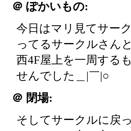
＠
ぽかいもの:
今日はマリ見てサー
ってるサークルさん
西4F屋上を一周するも
せんでした＿|￣|○
＠
閉場:
そしてサークルに戻