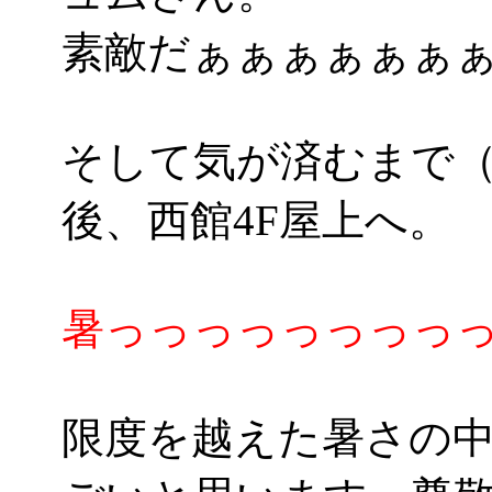
素敵だぁぁぁぁぁぁぁ(*
そして気が済むまで（
後、西館4F屋上へ。
暑っっっっっっっっっ
限度を越えた暑さの