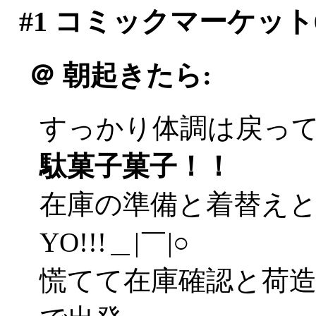
#1
コミックマーケット
＠
朝起きたら:
すっかり体調は戻ってま
駄菓子菓子！！
在庫の準備と着替え
YO!!!＿|￣|○
慌てて在庫確認と荷