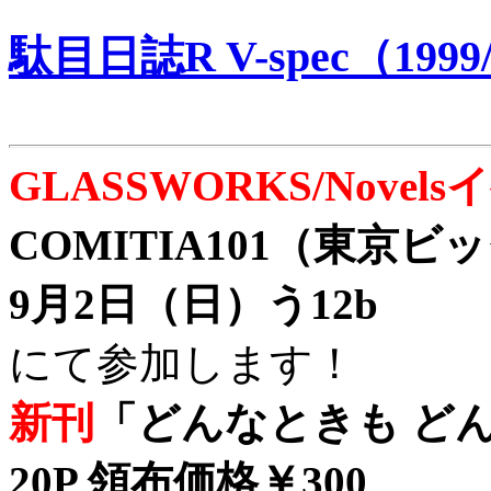
駄目日誌R V-spec（1999/
GLASSWORKS/Nove
COMITIA101（東京
9月2日（日）う12b
にて参加します！
新刊
「どんなときも どん
20P 領布価格￥300