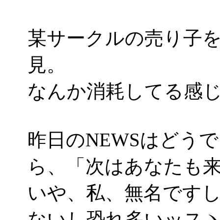
某サークルの売り子
見。
なんか消耗してる感じが(^-
昨日のNEWSはどう
ら、「次はあなたも
いや、私、無名です
ないし恐れ多いッスヽ(´Д