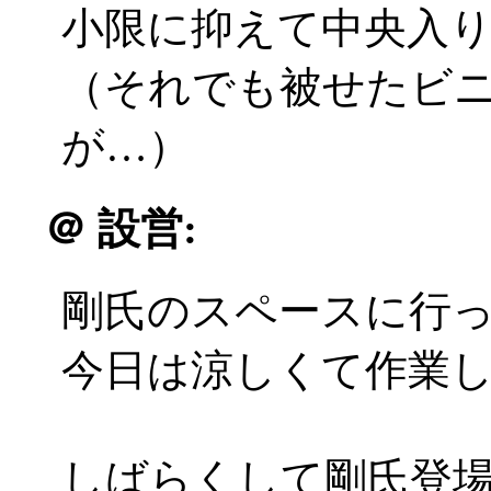
小限に抑えて中央入
（それでも被せたビ
が…）
＠
設営:
剛氏のスペースに行
今日は涼しくて作業
しばらくして剛氏登