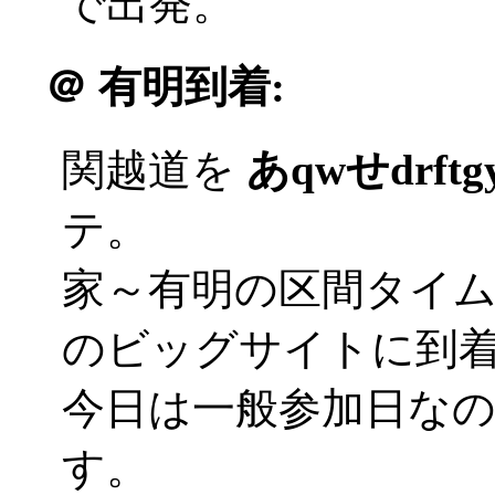
で出発。
＠
有明到着:
関越道を
あqwせdrft
テ。
家～有明の区間タイ
のビッグサイトに到着('
今日は一般参加日な
す。