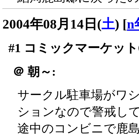
2004年08月14日(
土
)
[
n
#1
コミックマーケット6
＠
朝～:
サークル駐車場がワ
ションなので警戒し
途中のコンビニで鹿