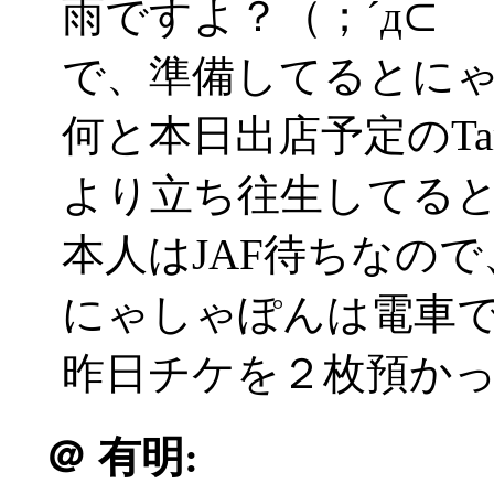
雨ですよ？（；´д⊂
で、準備してるとに
何と本日出店予定のTa
より立ち往生してる
本人はJAF待ちなの
にゃしゃぽんは電車
昨日チケを２枚預かって
＠
有明: