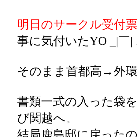
明日のサークル受付
事に気付いたYO _|￣| .
そのまま首都高→外環
書類一式の入った袋
び関越へ。
結局鹿島邸に戻ったのは