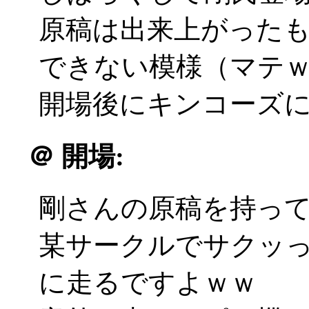
原稿は出来上がった
できない模様（マテ
開場後にキンコーズに飛ぶ
＠
開場:
剛さんの原稿を持っ
某サークルでサクッ
に走るですよｗｗ