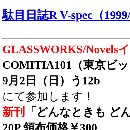
駄目日誌R V-spec（1999/
GLASSWORKS/Nove
COMITIA101（東京
9月2日（日）う12b
にて参加します！
新刊
「どんなときも どん
20P 領布価格￥300