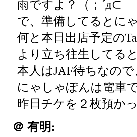
雨ですよ？（；´д⊂
で、準備してるとに
何と本日出店予定のTa
より立ち往生してる
本人はJAF待ちなの
にゃしゃぽんは電車
昨日チケを２枚預かって
＠
有明: