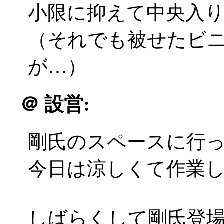
小限に抑えて中央入
（それでも被せたビ
が…）
＠
設営:
剛氏のスペースに行
今日は涼しくて作業
しばらくして剛氏登