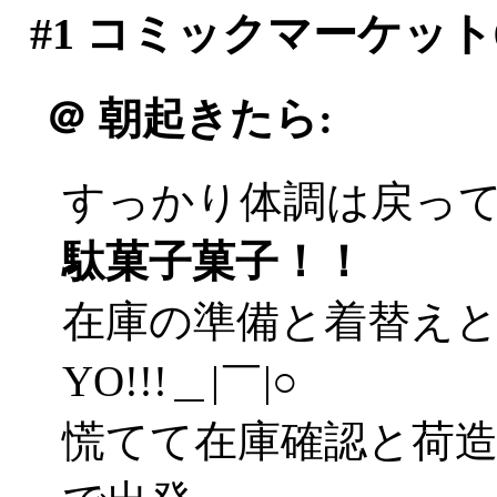
#1
コミックマーケット
＠
朝起きたら:
すっかり体調は戻ってま
駄菓子菓子！！
在庫の準備と着替え
YO!!!＿|￣|○
慌てて在庫確認と荷