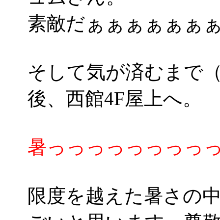
素敵だぁぁぁぁぁぁぁ(*
そして気が済むまで（
後、西館4F屋上へ。
暑っっっっっっっっっ
限度を越えた暑さの