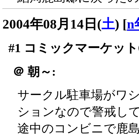
2004年08月14日(
土
)
[
n
#1
コミックマーケット6
＠
朝～:
サークル駐車場がワ
ションなので警戒し
途中のコンビニで鹿