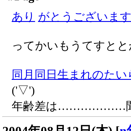
あり
がとうございます～(
ってかいもうてすとと
同月同日生まれのたい
('▽')
年齢差は………………
2004年08月12日(木)
[
n