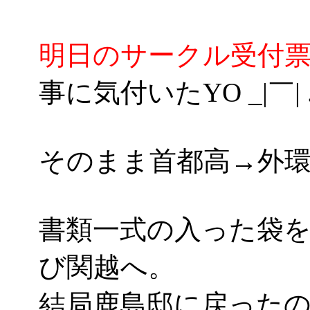
明日のサークル受付
事に気付いたYO _|￣| .
そのまま首都高→外環
書類一式の入った袋
び関越へ。
結局鹿島邸に戻ったのは