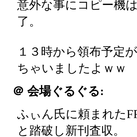
意外な事にコピー機
了。
１３時から領布予定が
ちゃいましたよｗｗ
＠
会場ぐるぐる:
ふぃん氏に頼まれたF
と踏破し新刊査収。