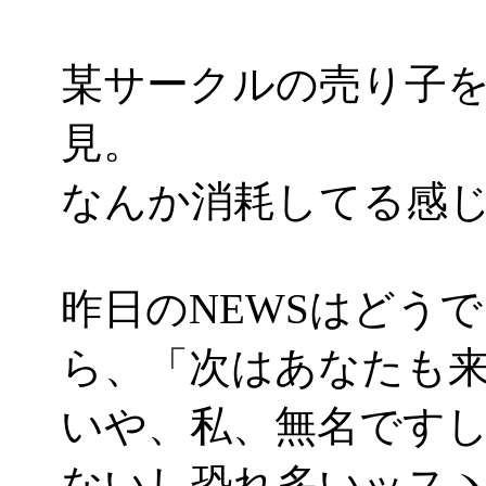
某サークルの売り子
見。
なんか消耗してる感じが(^-
昨日のNEWSはどう
ら、「次はあなたも
いや、私、無名です
ないし恐れ多いッスヽ(´Д