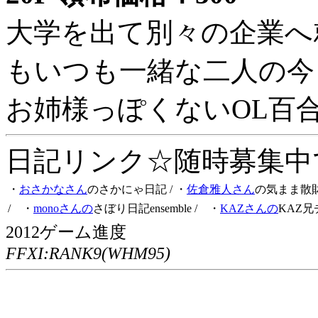
大学を出て別々の企業へ
もいつも一緒な二人の今
お姉様っぽくないOL百
日記リンク☆随時募集中です
・
おさかなさん
のさかにゃ日記
/ ・
佐倉雅人さん
の気まま散
/ ・
monoさんの
さぼり日記ensemble
/ ・
KAZさんの
KAZ兄
2012ゲーム進度
FFXI:RANK9(WHM95)