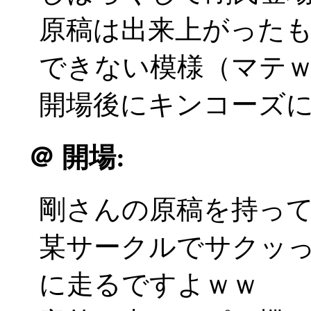
原稿は出来上がった
できない模様（マテ
開場後にキンコーズに飛ぶ
＠
開場:
剛さんの原稿を持っ
某サークルでサクッ
に走るですよｗｗ