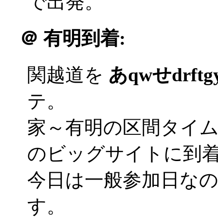
で出発。
＠
有明到着:
関越道を
あqwせdrft
テ。
家～有明の区間タイ
のビッグサイトに到着('
今日は一般参加日な
す。