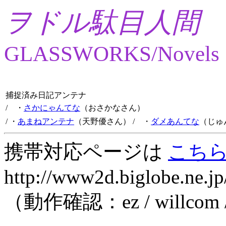
ヲドル駄目人間
GLASSWORKS/Novels
捕捉済み日記アンテナ
/ ・
さかにゃんてな
（おさかなさん）
/ ・
あまねアンテナ
（天野優さん）
/ ・
ダメあんてな
（じゅ
携帯対応ページは
こち
http://www2d.biglobe.ne.jp
（動作確認：ez / willcom 