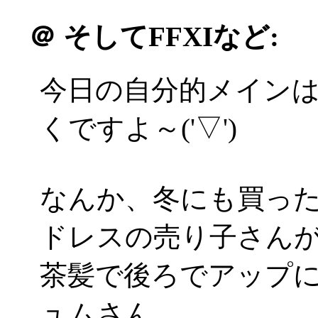
＠
そしてFFXIなど:
今日の自分的メインは
くですよ～('▽')
なんか、冬にも買っ
ドレスの売り子さんが(*
茶髪で後ろでアップ
ュムさん。