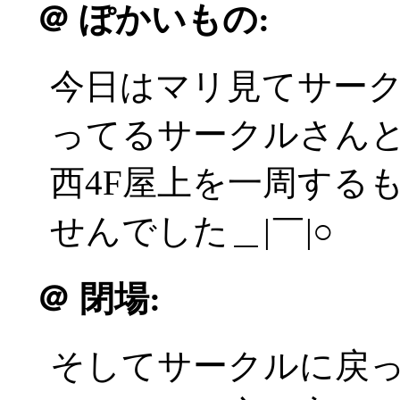
＠
ぽかいもの:
今日はマリ見てサー
ってるサークルさん
西4F屋上を一周するも
せんでした＿|￣|○
＠
閉場:
そしてサークルに戻