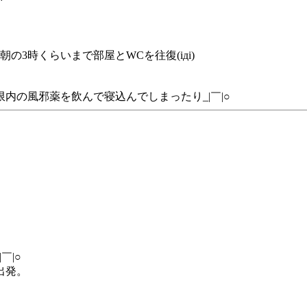
の3時くらいまで部屋とWCを往復(iдi)
内の風邪薬を飲んで寝込んでしまったり_|￣|○
￣|○
出発。