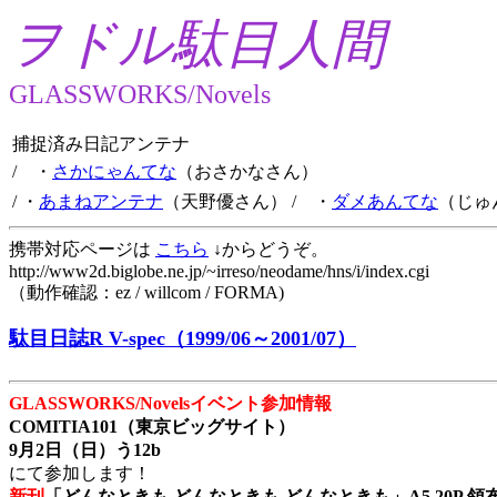
ヲドル駄目人間
GLASSWORKS/Novels
捕捉済み日記アンテナ
/ ・
さかにゃんてな
（おさかなさん）
/ ・
あまねアンテナ
（天野優さん）
/ ・
ダメあんてな
（じゅ
携帯対応ページは
こちら
↓からどうぞ。
http://www2d.biglobe.ne.jp/~irreso/neodame/hns/i/index.cgi
（動作確認：ez / willcom / FORMA)
駄目日誌R V-spec（1999/06～2001/07）
GLASSWORKS/Novelsイベント参加情報
COMITIA101（東京ビッグサイト）
9月2日（日）う12b
にて参加します！
新刊
「どんなときも どんなときも どんなときも」A5 20P 領布