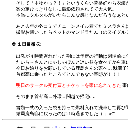
そして「本物かっ？！」というくらい背格好から衣装
案の定ひっきりなしに撮影依頼されてて大人気。
本当にタルタルがいたらこんな感じなんだろうなぁというか
あと去年の冬コミでチェーンメイル着てたミスラさんは獣
撮影お願いしたらペットのマンドラたん（のヌイグルミ）
＠
１日目撤収:
出発が４時間遅れだった割には予定の行動は閉場前に
たいら～さんとにゃしゃぽんと遅い昼を食べてから車
今日お泊りをお願いしている鹿島さんの家へ…
駄菓子
首都高に乗ったところでとんでもない事態が！！！
明日のサークル受付票とチケットを家に忘れてきた
事に
そのまま首都高→外環→関越で帰宅orz
書類一式の入った袋を持って燃料入れて洗車して再び
結局鹿島邸に戻ったのは21時過ぎでした（；´д⊂