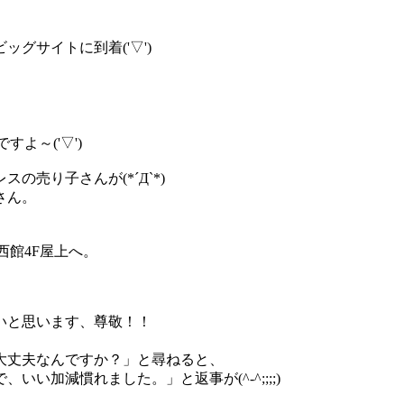
。
グサイトに到着('▽')
よ～('▽')
売り子さんが(*´Д`*)
さん。
西館4F屋上へ。
いと思います、尊敬！！
大丈夫なんですか？」と尋ねると、
い加減慣れました。」と返事が(^-^;;;;)