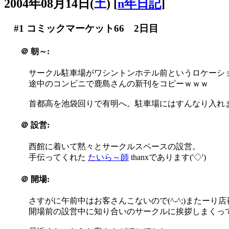
2004年08月14日(
土
)
[
n年日記
]
#1
コミックマーケット66 2日目
＠
朝～:
サークル駐車場がワシントンホテル前というロケーシ
途中のコンビニで鹿島さんの新刊をコピーｗｗｗ
首都高を池袋回りで有明へ。駐車場にはすんなり入れ
＠
設営:
西館に着いて黙々とサークルスペースの設営。
手伝ってくれた
たいら～師
thanxであります('◇')ゞ
＠
開場:
さすがに午前中はお客さんこないので(^-^;)またーり店
開場前の設営中に知り合いのサークルに挨拶しまくっ