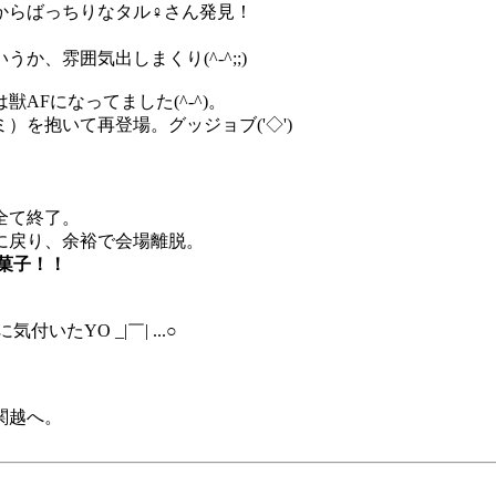
からばっちりなタル♀さん発見！
、雰囲気出しまくり(^-^;;)
AFになってました(^-^)。
を抱いて再登場。グッジョブ('◇')ゞ
全て終了。
に戻り、余裕で会場離脱。
菓子！！
気付いたYO _|￣| ...○
関越へ。