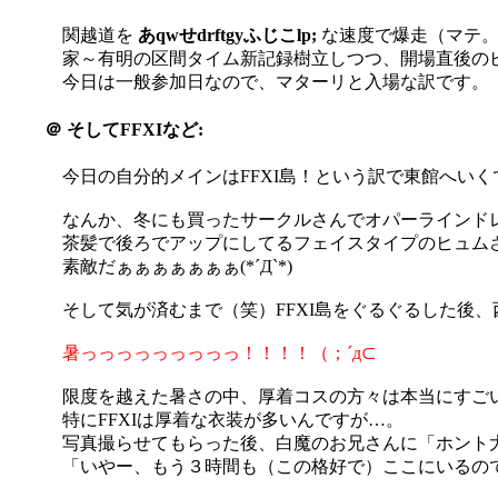
関越道を
あqwせdrftgyふじこlp;
な速度で爆走（マテ
家～有明の区間タイム新記録樹立しつつ、開場直後のビッ
今日は一般参加日なので、マターリと入場な訳です。
＠
そしてFFXIなど:
今日の自分的メインはFFXI島！という訳で東館へいくです
なんか、冬にも買ったサークルさんでオパーラインドレスの
茶髪で後ろでアップにしてるフェイスタイプのヒュム
素敵だぁぁぁぁぁぁぁ(*´Д`*)
そして気が済むまで（笑）FFXI島をぐるぐるした後、
暑っっっっっっっっっ！！！！（；´д⊂
限度を越えた暑さの中、厚着コスの方々は本当にすご
特にFFXIは厚着な衣装が多いんですが…。
写真撮らせてもらった後、白魔のお兄さんに「ホント
「いやー、もう３時間も（この格好で）ここにいるので、い