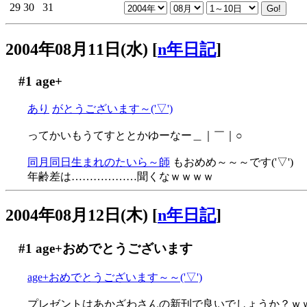
29
30
31
2004年08月11日(水)
[
n年日記
]
#1
age+
あり
がとうございます～('▽')
ってかいもうてすととかゆーなー＿｜￣｜○
同月同日生まれのたいら～師
もおめめ～～～です('▽')
年齢差は………………聞くなｗｗｗｗ
2004年08月12日(木)
[
n年日記
]
#1
age+おめでとうございます
age+おめでとうございます～～('▽')
プレゼントはあかざわさんの新刊で良いでしょうか？ｗ