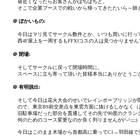
昼近くなったらお客さんがぼちぼちと。
そこで企業ブースでの戦いから帰ってきたたいら～師
＠
ぽかいもの:
今日はマリ見てサークル数件とか、いつも買いに行っ
西4F屋上を一周するもFFXIコスの人は見つかりませんで
＠
閉場:
そしてサークルに戻って閉場時間に。
スペースに立ち寄って頂いた皆様本当にありがとうご
＠
有明脱出:
そして今日は花火大会のせいでレインボーブリッジが
ので、東京BS前交差点を東雲方面に抜けるしかなく
旧駐車場だった部分を貫通してその先で90度のクラン
何のためのコース変更なのか良く判りませんが(^-^;;;;)
今日はこのまま木場から首都高に乗ってC1→羽田線