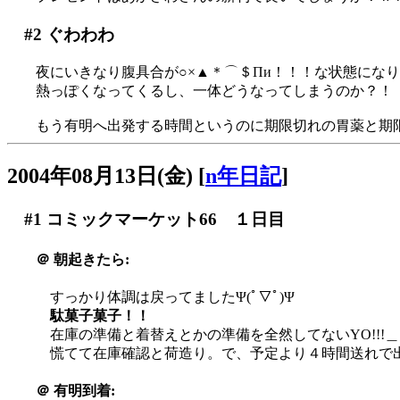
#2
ぐわわわ
夜にいきなり腹具合が○×▲＊⌒＄Пи！！！な状態になり朝
熱っぽくなってくるし、一体どうなってしまうのか？！
もう有明へ出発する時間というのに期限切れの胃薬と期限
2004年08月13日(金)
[
n年日記
]
#1
コミックマーケット66 １日目
＠
朝起きたら:
すっかり体調は戻ってましたΨ(ﾟ▽ﾟ)Ψ
駄菓子菓子！！
在庫の準備と着替えとかの準備を全然してないYO!!!＿|
慌てて在庫確認と荷造り。で、予定より４時間送れで
＠
有明到着: