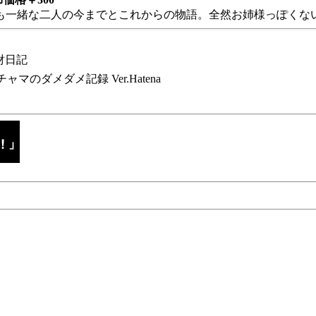
も一緒な二人の今までとこれからの物語。全然お姉様っぽくない
財日記
チャマのダメダメ記録 Ver.Hatena