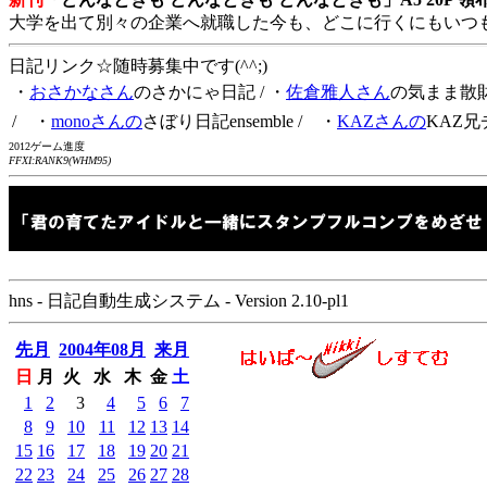
大学を出て別々の企業へ就職した今も、どこに行くにもいつ
日記リンク☆随時募集中です(^^;)
・
おさかなさん
のさかにゃ日記
/ ・
佐倉雅人さん
の気まま散
/ ・
monoさんの
さぼり日記ensemble
/ ・
KAZさんの
KAZ兄
2012ゲーム進度
FFXI:RANK9(WHM95)
hns - 日記自動生成システム - Version 2.10-pl1
先月
2004年08月
来月
日
月
火
水
木
金
土
1
2
3
4
5
6
7
8
9
10
11
12
13
14
15
16
17
18
19
20
21
22
23
24
25
26
27
28