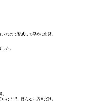
ョンなので警戒して早めに出発。
ました。
番。
ていたので、ほんとに店番だけ。