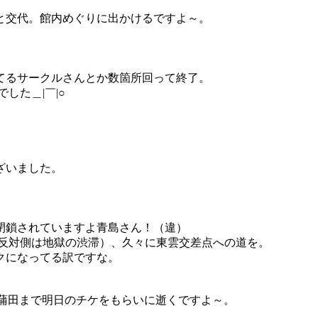
と交代。館内めぐりに出かけるですよ～。
てるサークルさんとか数箇所回って終了。
した＿|￣|○
ざいました。
閉鎖されていますよ青島さん！（違）
（反対側は地獄の渋滞）、久々に東雲交差点への道を。
クになってる訳ですな。
で蒲田まで明日のチケをもらいに逝くですよ～。