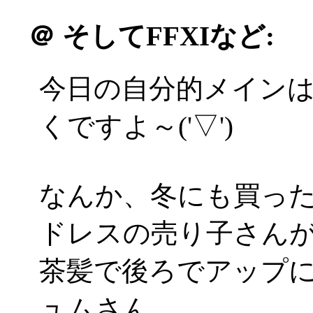
＠
そしてFFXIなど:
今日の自分的メインは
くですよ～('▽')
なんか、冬にも買っ
ドレスの売り子さんが(*
茶髪で後ろでアップ
ュムさん。