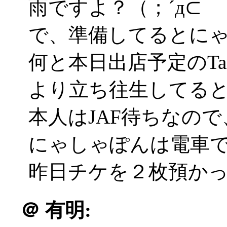
雨ですよ？（；´д⊂
で、準備してるとに
何と本日出店予定のTa
より立ち往生してる
本人はJAF待ちなの
にゃしゃぽんは電車
昨日チケを２枚預かって
＠
有明: