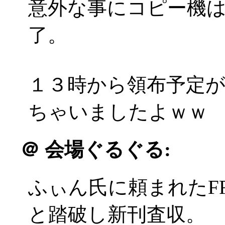
意外な事にコピー機
了。
１３時から領布予定が
ちゃいましたよｗｗ
＠
会場ぐるぐる:
ふぃん氏に頼まれたF
と踏破し新刊査収。