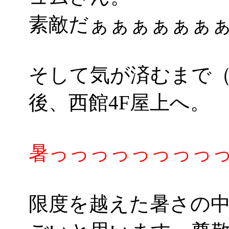
素敵だぁぁぁぁぁぁぁ(*
そして気が済むまで（
後、西館4F屋上へ。
暑っっっっっっっっっ
限度を越えた暑さの