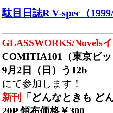
駄目日誌R V-spec（1999/
GLASSWORKS/Nove
COMITIA101（東京
9月2日（日）う12b
にて参加します！
新刊
「どんなときも どん
20P 領布価格￥300