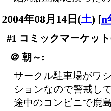
2004年08月14日(
土
)
[
n
#1
コミックマーケット6
＠
朝～:
サークル駐車場がワ
ションなので警戒し
途中のコンビニで鹿