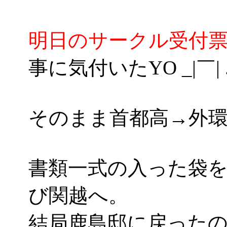
明日のサークル受付
事に気付いたYO _|￣| .
そのまま首都高→外環
書類一式の入った袋
び関越へ。
結局鹿島邸に戻ったのは