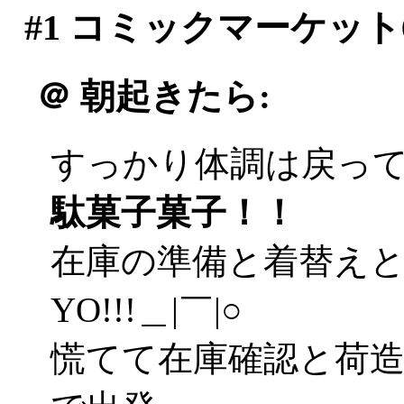
#1
コミックマーケット
＠
朝起きたら:
すっかり体調は戻ってま
駄菓子菓子！！
在庫の準備と着替え
YO!!!＿|￣|○
慌てて在庫確認と荷