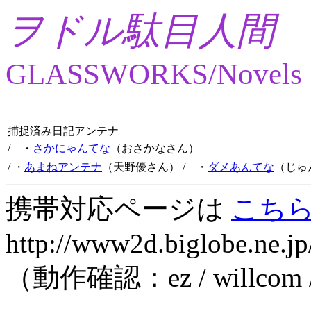
ヲドル駄目人間
GLASSWORKS/Novels
捕捉済み日記アンテナ
/ ・
さかにゃんてな
（おさかなさん）
/ ・
あまねアンテナ
（天野優さん）
/ ・
ダメあんてな
（じゅ
携帯対応ページは
こち
http://www2d.biglobe.ne.jp
（動作確認：ez / willcom 