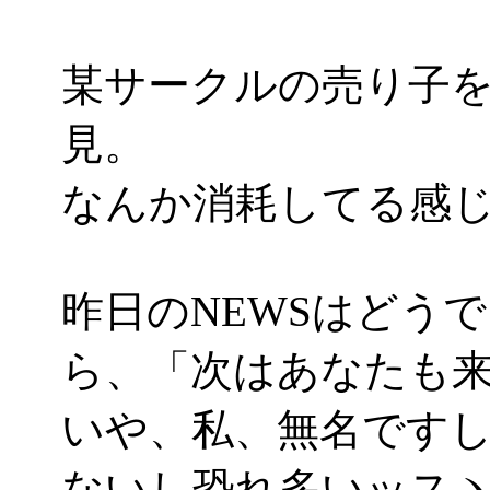
某サークルの売り子
見。
なんか消耗してる感じが(^-
昨日のNEWSはどう
ら、「次はあなたも
いや、私、無名です
ないし恐れ多いッスヽ(´Д