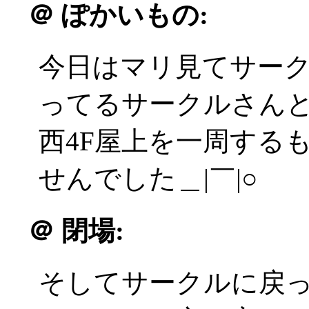
＠
ぽかいもの:
今日はマリ見てサー
ってるサークルさん
西4F屋上を一周するも
せんでした＿|￣|○
＠
閉場:
そしてサークルに戻