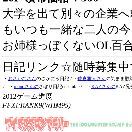
大学を出て別々の企業へ
もいつも一緒な二人の今
お姉様っぽくないOL百
日記リンク☆随時募集中です
・
おさかなさん
のさかにゃ日記
/ ・
佐倉雅人さん
の気まま散
/ ・
monoさんの
さぼり日記ensemble
/ ・
KAZさんの
KAZ兄
2012ゲーム進度
FFXI:RANK9(WHM95)