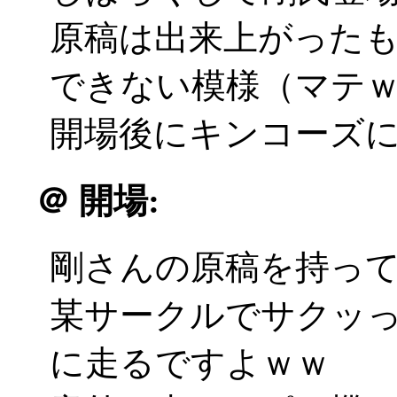
原稿は出来上がった
できない模様（マテ
開場後にキンコーズに飛ぶ
＠
開場:
剛さんの原稿を持っ
某サークルでサクッ
に走るですよｗｗ