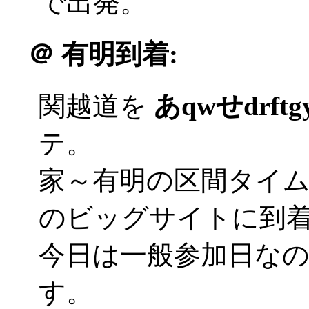
で出発。
＠
有明到着:
関越道を
あqwせdrft
テ。
家～有明の区間タイ
のビッグサイトに到着('
今日は一般参加日な
す。