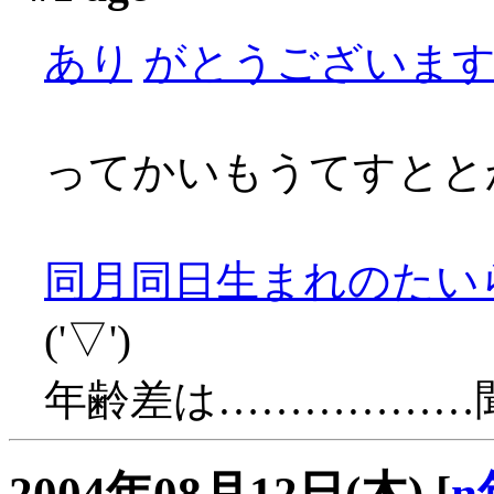
あり
がとうございます～(
ってかいもうてすとと
同月同日生まれのたい
('▽')
年齢差は………………
2004年08月12日(木)
[
n