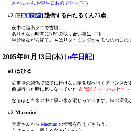
さかにゃん
お誕生日おめでと～('▽')
#2
[
FFXI関連
] 護衛する白たるくん75歳
夜中に護衛クエで古墳。
ありえない時間にNPCの取り合い発生_|￣|○
半分寝ながら終了。やはりタイミングがキモなのねこの
2005年01月13日(木)
[
n年日記
]
#1
ぽひる
駐車場の関係で滅多に行けない定食屋へ行くチャンスがあり
前回行った時に気になっていた
古代米チャーハンセット
なるほど白米の中に黒い米が混じっています。味の変化
#2
Macmini
天野さんから
Macmini
の情報を教えてもらう。
うは～～～、萌えるなぁ(´・ω・`)