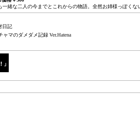
も一緒な二人の今までとこれからの物語。全然お姉様っぽくない
財日記
チャマのダメダメ記録 Ver.Hatena