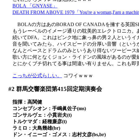
BOLA 「GNYASE」
DEATH FROM ABOVE 1979「You're a woman,I'am a mach
BOLAの方はあのBORAD OF CANADAを擁する英
もうレーベルのイメージ通りの耽美的エレクトロニカ。あま
続いてDFA。これはピンク地に象っ鼻の男２人というイ
音を聞いてみたら、ハイスピードの分厚い音響（というか音
なんとベースとドラムのみというあり得ないツーピース
歌い方に何となくジョン・ライドンの風味があるのが愛嬌か(*
とにかくブチ切れてる事は間違い有りません。これも即
こっちが公式らしい。
コワイｗｗｗ
#2
群馬交響楽団第415回定期演奏会
指揮：高関健
コンセプシオン：手嶋眞佐子(ms)
ゴンサルヴェ：小貫岩夫(t)
トルケマダ：経種廉彦(t)
ラミロ：大島幾雄(br)
ドン・イニーゴ・ゴメス：志村文彦(bs,br)