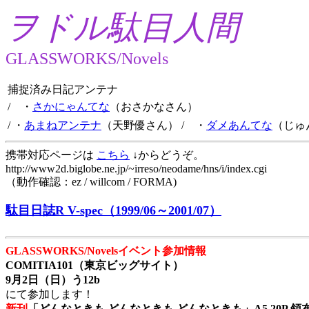
ヲドル駄目人間
GLASSWORKS/Novels
捕捉済み日記アンテナ
/ ・
さかにゃんてな
（おさかなさん）
/ ・
あまねアンテナ
（天野優さん）
/ ・
ダメあんてな
（じゅ
携帯対応ページは
こちら
↓からどうぞ。
http://www2d.biglobe.ne.jp/~irreso/neodame/hns/i/index.cgi
（動作確認：ez / willcom / FORMA)
駄目日誌R V-spec（1999/06～2001/07）
GLASSWORKS/Novelsイベント参加情報
COMITIA101（東京ビッグサイト）
9月2日（日）う12b
にて参加します！
新刊
「どんなときも どんなときも どんなときも」A5 20P 領布