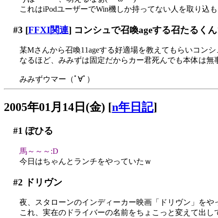
これはiPodユーザーでWin機しか持ってない人を取り込も
#3
[
FFXI関連
] コンシュで召喚ageする召たるくん
某Mさんから召喚11ageする好適場を教えてもらいコン
なるほど、みみずは固定だからカー君死んでも本体は無
みみずウマー（ﾟ∀ﾟ）
2005年01月14日(金)
[
n年日記
]
#1
ぽひる
馬～～～:D
今日はちゃんとランチをやっていたｗ
#2
ドリヴン
夜、スタローンのインディーカー映画「ドリヴン」をや
これ、実在のドライバーの名前をちょこっと変えて出し