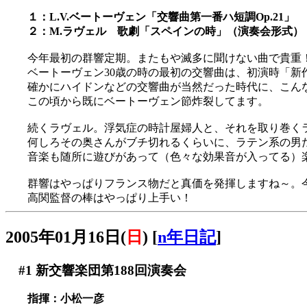
１：L.V.ベートーヴェン「交響曲第一番ハ短調Op.21」
２：M.ラヴェル 歌劇「スペインの時」（演奏会形式）
今年最初の群響定期。またもや滅多に聞けない曲で貴重
ベートーヴェン30歳の時の最初の交響曲は、初演時「新
確かにハイドンなどの交響曲が当然だった時代に、こん
この頃から既にベートーヴェン節炸裂してます。
続くラヴェル。浮気症の時計屋婦人と、それを取り巻くラテン
何しろその奥さんがブチ切れるくらいに、ラテン系の男
音楽も随所に遊びがあって（色々な効果音が入ってる）
群響はやっぱりフランス物だと真価を発揮しますね～。
高関監督の棒はやっぱり上手い！
2005年01月16日(
日
)
[
n年日記
]
#1
新交響楽団第188回演奏会
指揮：小松一彦