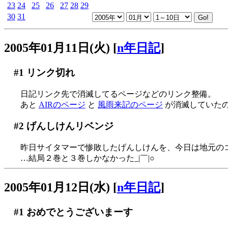
23
24
25
26
27
28
29
30
31
2005年01月11日(火)
[
n年日記
]
#1
リンク切れ
日記リンク先で消滅してるページなどのリンク整備。
あと
AIRのページ
と
風雨来記のページ
が消滅していた
#2
げんしけんリベンジ
昨日サイタマーで惨敗したげんしけんを、今日は地元の
…結局２巻と３巻しかなかった_|￣|○
2005年01月12日(水)
[
n年日記
]
#1
おめでとうございまーす