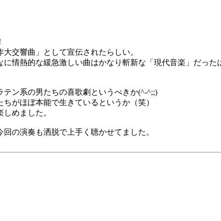
！
作大交響曲」として宣伝されたらしい。
なに情熱的な緩急激しい曲はかなり斬新な「現代音楽」だった
系の男たちの喜歌劇というべきか(^-^;;)
たちがほぼ本能で生きているというか（笑）
楽しめました。
今回の演奏も洒脱で上手く聴かせてました。