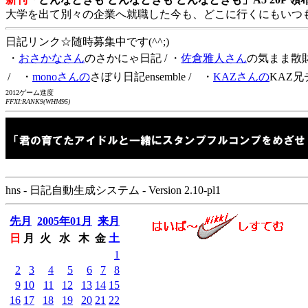
大学を出て別々の企業へ就職した今も、どこに行くにもいつ
日記リンク☆随時募集中です(^^;)
・
おさかなさん
のさかにゃ日記
/ ・
佐倉雅人さん
の気まま散
/ ・
monoさんの
さぼり日記ensemble
/ ・
KAZさんの
KAZ兄
2012ゲーム進度
FFXI:RANK9(WHM95)
hns - 日記自動生成システム - Version 2.10-pl1
先月
2005年01月
来月
日
月
火
水
木
金
土
1
2
3
4
5
6
7
8
9
10
11
12
13
14
15
16
17
18
19
20
21
22