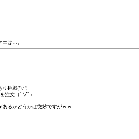
クエは…。
挑戦('▽')
を注文（ﾟ∀ﾟ）
があるかどうかは微妙ですがｗｗ