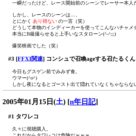
一瞬だったけど、レース開始前のシーンでレーサー本人
しかし、レースのシーンは…、
とにかく
あり得ない
の一言（笑）
どうして本物のインディーカーを使ってこんなハチャメ
本当にB級撮らせると上手いなスタローン(^-^;;;)
爆笑映画でした（笑）
#3
[
FFXI関連
] コンシュで召喚ageする召たるく
今日もグスゲン前でみみず食。
ウマー(^o^)
しかし夜になるとゴースト出て隠れていなくちゃならな
2005年01月15日(
土
)
[
n年日記
]
#1
タワレコ
久々に視聴購入。
これだからタワレコは危険だｗｗｗ