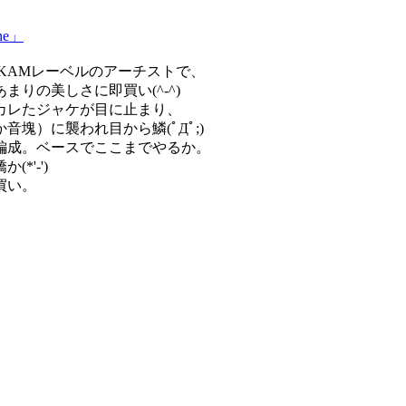
ine」
国SKAMレーベルのアーチストで、
りの美しさに即買い(^-^)
カレたジャケが目に止まり、
塊）に襲われ目から鱗(ﾟДﾟ;)
編成。ベースでここまでやるか。
'-')
買い。