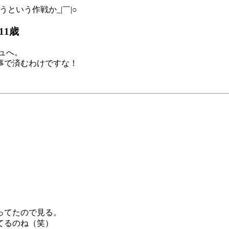
うという作戦か_|￣|○
11歳
シュへ。
事で済むわけですな！
ってたので見る。
てるのね（笑）