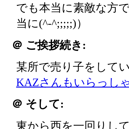
でも本当に素敵な方
当に(^-^;;;;;)）
＠
ご挨拶続き:
某所で売り子をして
KAZさんもいらっしゃい
＠
そして:
東から西を一回りし