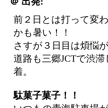
＠
出発:
前２日とは打って変
かも暑い！！
さすが３日目は煩悩が違う
道路も三郷JCTで渋
着。
駄菓子菓子！！