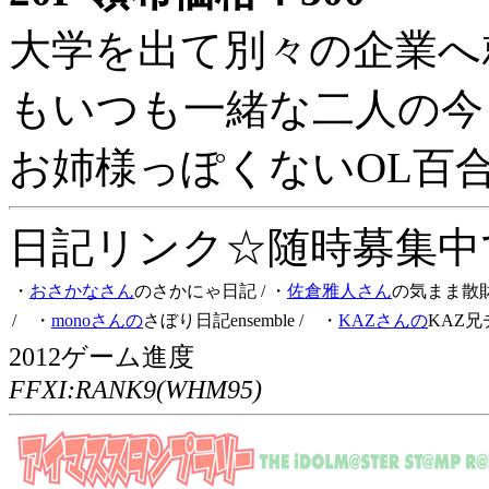
大学を出て別々の企業へ
もいつも一緒な二人の今
お姉様っぽくないOL百
日記リンク☆随時募集中です
・
おさかなさん
のさかにゃ日記
/ ・
佐倉雅人さん
の気まま散
/ ・
monoさんの
さぼり日記ensemble
/ ・
KAZさんの
KAZ兄
2012ゲーム進度
FFXI:RANK9(WHM95)