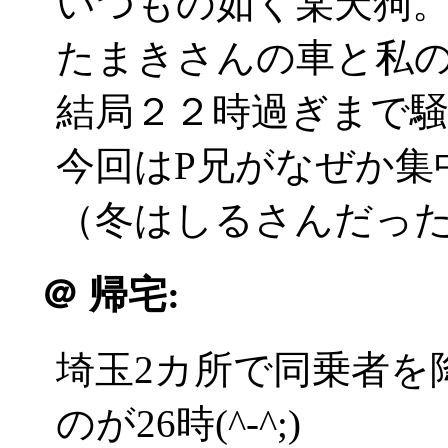
いつもの如く某天狗
たまきさんの車と私
結局２２時過ぎまで
今回はP兄がなぜか集
（冬はしるさんだったな(^
＠
帰宅:
埼玉2カ所で同乗者を
のが26時(^-^;)