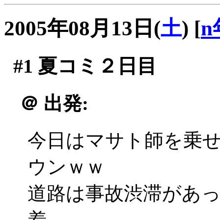
2005年08月13日(
土
)
[
n
#1
夏コミ２日目
＠
出発:
今日はマサト師を乗
ウンｗｗ
道路は事故渋滞があ
着。