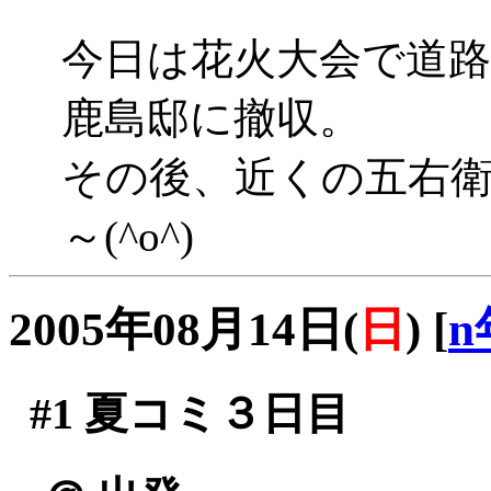
今日は花火大会で道
鹿島邸に撤収。
その後、近くの五右
～(^o^)
2005年08月14日(
日
)
[
n
#1
夏コミ３日目