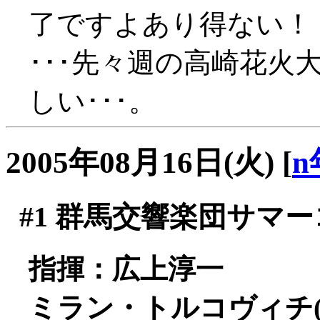
了ですよあり得ない！
･･･先々週の高崎花火
しい･･･。
2005年08月16日(火)
[
n
#1
群馬交響楽団サマーコ
指揮：広上淳一
ミラン・トルコヴィチ(f