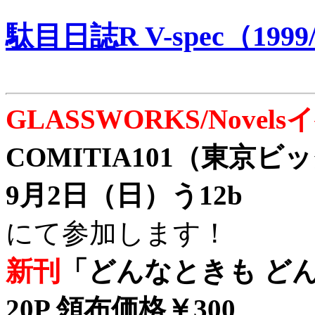
駄目日誌R V-spec（1999/
GLASSWORKS/Nove
COMITIA101（東京
9月2日（日）う12b
にて参加します！
新刊
「どんなときも どん
20P 領布価格￥300