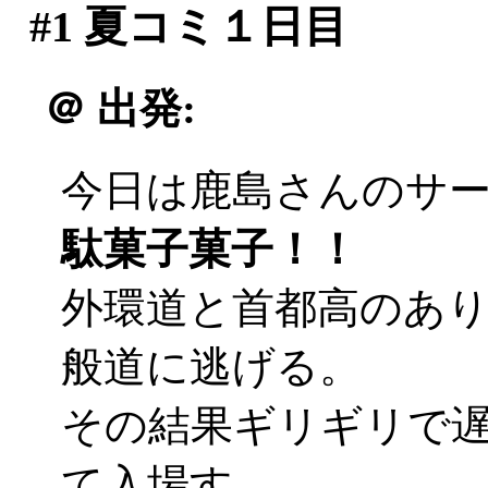
#1
夏コミ１日目
＠
出発:
今日は鹿島さんのサ
駄菓子菓子！！
外環道と首都高のあ
般道に逃げる。
その結果ギリギリで遅刻
て入場す。