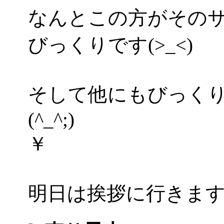
なんとこの方がその
びっくりです(>_<)
そして他にもびっく
(^_^;)
￥
明日は挨拶に行きますよ