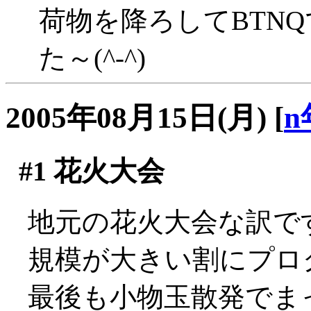
荷物を降ろしてBTN
た～(^-^)
2005年08月15日(月)
[
n
#1
花火大会
地元の花火大会な訳で
規模が大きい割にプロ
最後も小物玉散発でま