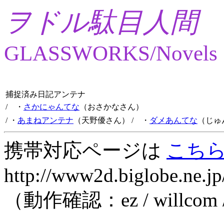
ヲドル駄目人間
GLASSWORKS/Novels
捕捉済み日記アンテナ
/ ・
さかにゃんてな
（おさかなさん）
/ ・
あまねアンテナ
（天野優さん）
/ ・
ダメあんてな
（じゅ
携帯対応ページは
こち
http://www2d.biglobe.ne.jp
（動作確認：ez / willcom 