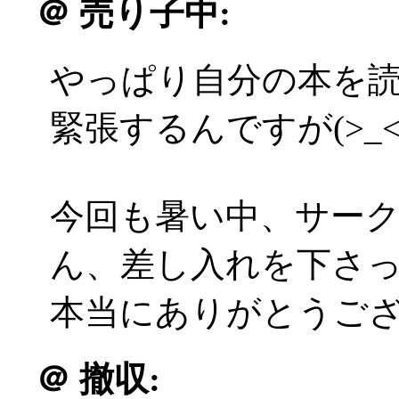
＠
売り子中:
やっぱり自分の本を
緊張するんですが(>_<
今回も暑い中、サー
ん、差し入れを下さ
本当にありがとうござい
＠
撤収: