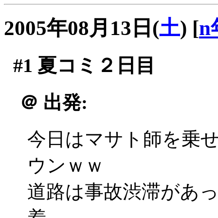
2005年08月13日(
土
)
[
n
#1
夏コミ２日目
＠
出発:
今日はマサト師を乗
ウンｗｗ
道路は事故渋滞があ
着。