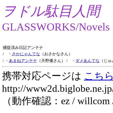
ヲドル駄目人間
GLASSWORKS/Novels
捕捉済み日記アンテナ
/ ・
さかにゃんてな
（おさかなさん）
/ ・
あまねアンテナ
（天野優さん）
/ ・
ダメあんてな
（じゅ
携帯対応ページは
こち
http://www2d.biglobe.ne.jp
（動作確認：ez / willcom 