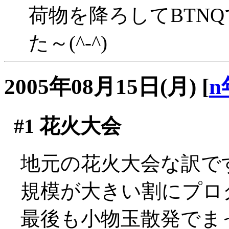
荷物を降ろしてBTN
た～(^-^)
2005年08月15日(月)
[
n
#1
花火大会
地元の花火大会な訳で
規模が大きい割にプロ
最後も小物玉散発でま