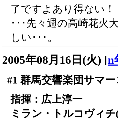
了ですよあり得ない！
･･･先々週の高崎花火
しい･･･。
2005年08月16日(火)
[
n
#1
群馬交響楽団サマーコ
指揮：広上淳一
ミラン・トルコヴィチ(f