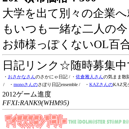
大学を出て別々の企業へ
もいつも一緒な二人の今
お姉様っぽくないOL百
日記リンク☆随時募集中です
・
おさかなさん
のさかにゃ日記
/ ・
佐倉雅人さん
の気まま散
/ ・
monoさんの
さぼり日記ensemble
/ ・
KAZさんの
KAZ兄
2012ゲーム進度
FFXI:RANK9(WHM95)