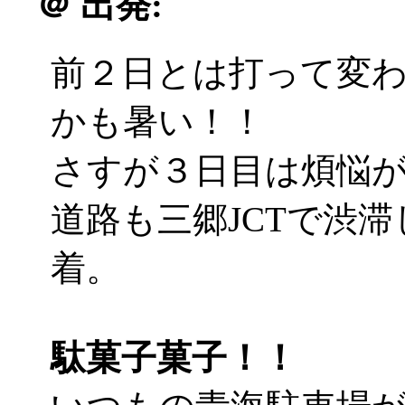
＠
出発:
前２日とは打って変
かも暑い！！
さすが３日目は煩悩が違う
道路も三郷JCTで渋
着。
駄菓子菓子！！