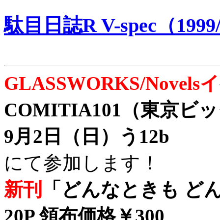
駄目日誌R V-spec（1999/
GLASSWORKS/Nove
COMITIA101（東京
9月2日（日）う12b
にて参加します！
新刊
「どんなときも どん
20P 領布価格￥300