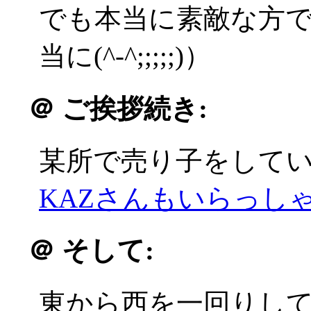
でも本当に素敵な方
当に(^-^;;;;;)）
＠
ご挨拶続き:
某所で売り子をして
KAZさんもいらっしゃい
＠
そして:
東から西を一回りし