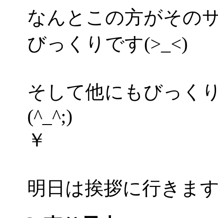
なんとこの方がその
びっくりです(>_<)
そして他にもびっく
(^_^;)
￥
明日は挨拶に行きますよ