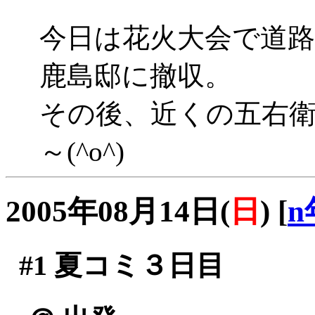
今日は花火大会で道
鹿島邸に撤収。
その後、近くの五右
～(^o^)
2005年08月14日(
日
)
[
n
#1
夏コミ３日目