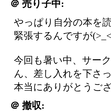
＠
売り子中:
やっぱり自分の本を
緊張するんですが(>_<
今回も暑い中、サー
ん、差し入れを下さ
本当にありがとうござい
＠
撤収: