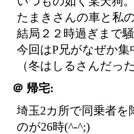
いつもの如く某天狗
たまきさんの車と私
結局２２時過ぎまで
今回はP兄がなぜか集
（冬はしるさんだったな(^
＠
帰宅:
埼玉2カ所で同乗者を
のが26時(^-^;)