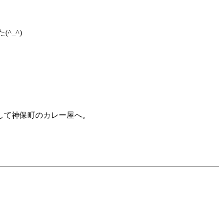
^_^)
。
して神保町のカレー屋へ。