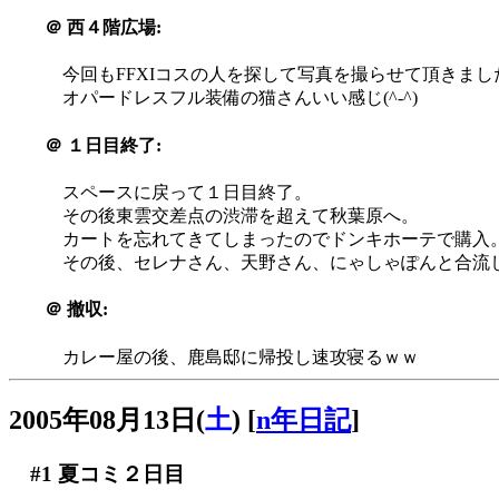
＠
西４階広場:
今回もFFXIコスの人を探して写真を撮らせて頂きました(
オパードレスフル装備の猫さんいい感じ(^-^)
＠
１日目終了:
スペースに戻って１日目終了。
その後東雲交差点の渋滞を超えて秋葉原へ。
カートを忘れてきてしまったのでドンキホーテで購入
その後、セレナさん、天野さん、にゃしゃぽんと合流
＠
撤収:
カレー屋の後、鹿島邸に帰投し速攻寝るｗｗ
2005年08月13日(
土
)
[
n年日記
]
#1
夏コミ２日目