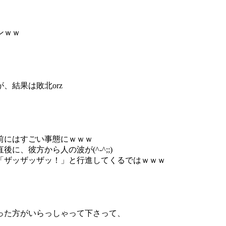
ンｗｗ
。
、結果は敗北orz
前にはすごい事態にｗｗｗ
、彼方から人の波が(^-^;;)
「ザッザッザッ！」と行進してくるではｗｗｗ
った方がいらっしゃって下さって、