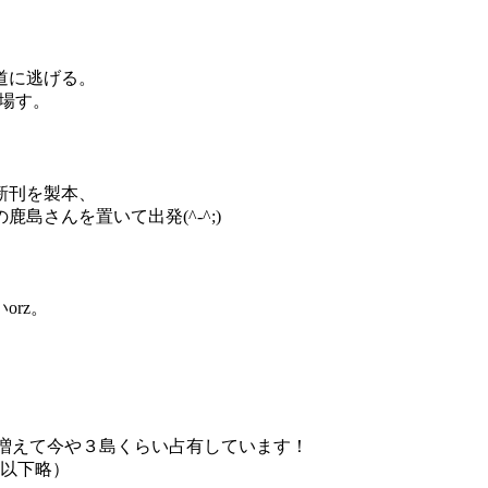
道に逃げる。
入場す。
新刊を製本、
さんを置いて出発(^-^;)
rz。
に増えて今や３島くらい占有しています！
（以下略）