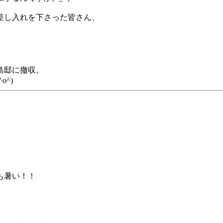
差し入れを下さった皆さん、
島邸に撤収。
^)
も暑い！！
。