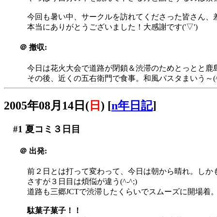
今回も暑い中、サークルを訪れてくださった皆さん、
本当にありがとうございました！大感謝です('▽')
＠
撤収:
今日は花火大会で道路が閉鎖＆渋滞のためとっとと鹿
その後、近くの五右衛門で食事。和風パスタまいう～(^o
2005年08月14日(
日
)
[
n年日記
]
#1
夏コミ３日目
＠
出発:
前２日とは打って変わって、今日は朝から晴れ。しか
さすが３日目は煩悩が違う(^-^;)
道路も三郷JCTで渋滞したくらいでスムーズに開場着
駄菓子菓子！！