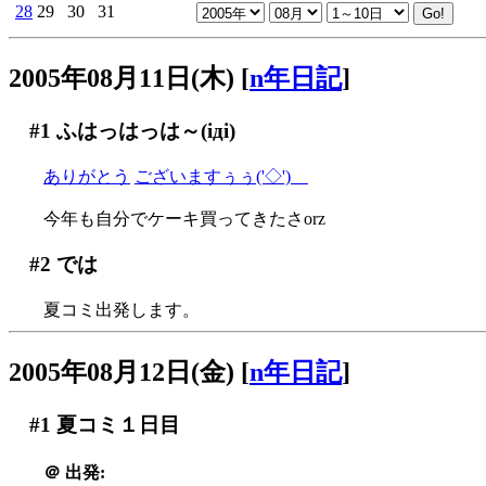
28
29
30
31
2005年08月11日(木)
[
n年日記
]
#1
ふはっはっは～(iдi)
ありがとう
ございますぅぅ('◇')ゞ
今年も自分でケーキ買ってきたさorz
#2
では
夏コミ出発します。
2005年08月12日(金)
[
n年日記
]
#1
夏コミ１日目
＠
出発: