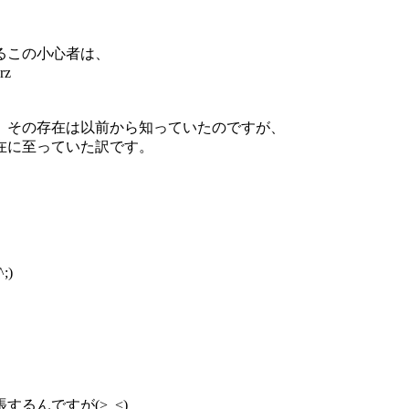
るこの小心者は、
z
、その存在は以前から知っていたのですが、
在に至っていた訳です。
)
るんですが(>_<)