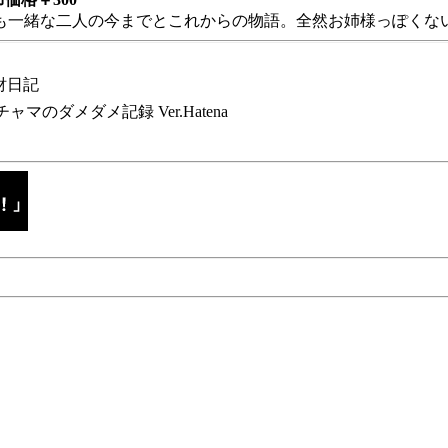
も一緒な二人の今までとこれからの物語。全然お姉様っぽくない
財日記
チャマのダメダメ記録 Ver.Hatena