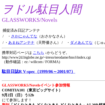
ヲドル駄目人間
GLASSWORKS/Novels
捕捉済み日記アンテナ
/ ・
さかにゃんてな
（おさかなさん）
/ ・
あまねアンテナ
（天野優さん）
/ ・
ダメあんてな
（じゅ
携帯対応ページは
こちら
↓からどうぞ。
http://www2d.biglobe.ne.jp/~irreso/neodame/hns/i/index.cgi
（動作確認：ez / willcom / FORMA)
駄目日誌R V-spec（1999/06～2001/07）
GLASSWORKS/Novelsイベント参加情報
COMITIA101（東京ビッグサイト）
9月2日（日）う12b
にて参加します！
新刊
「どんなときも どんなときも どんなときも」A5 20P 領布