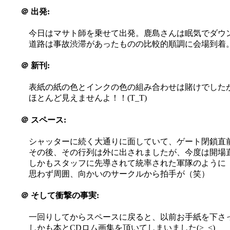
＠
出発:
今日はマサト師を乗せて出発。鹿島さんは眠気でダウ
道路は事故渋滞があったものの比較的順調に会場到着
＠
新刊:
表紙の紙の色とインクの色の組み合わせは賭けでしたが
ほとんど見えませんよ！！(T_T)
＠
スペース:
シャッターに続く大通りに面していて、ゲート閉鎖直
その後、その行列は外に出されましたが、今度は開場直後に
しかもスタッフに先導されて統率された軍隊のように
思わず周囲、向かいのサークルから拍手が（笑）
＠
そして衝撃の事実:
一回りしてからスペースに戻ると、以前お手紙を下さ
しかも本とCDロム画集を頂いてしまいました(>_<)