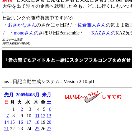
大学を出て別々の企業へ就職した今も、どこに行くにもいつ
日記リンク☆随時募集中です(^^;)
・
おさかなさん
のさかにゃ日記
/ ・
佐倉雅人さん
の気まま散
/ ・
monoさんの
さぼり日記ensemble
/ ・
KAZさんの
KAZ兄
2012ゲーム進度
FFXI:RANK9(WHM95)
hns - 日記自動生成システム - Version 2.10-pl1
先月
2005年08月
来月
日
月
火
水
木
金
土
1
2
3
4
5
6
7
8
9
10
11
12
13
14
15
16
17
18
19
20
21
22
23
24
25
26
27