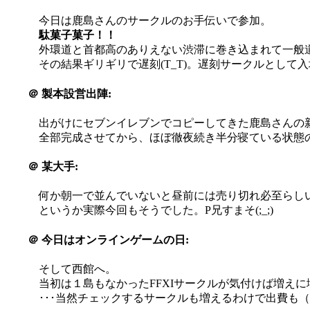
今日は鹿島さんのサークルのお手伝いで参加。
駄菓子菓子！！
外環道と首都高のありえない渋滞に巻き込まれて一般
その結果ギリギリで遅刻(T_T)。遅刻サークルとして
＠
製本設営出陣:
出がけにセブンイレブンでコピーしてきた鹿島さんの
全部完成させてから、ほぼ徹夜続き半分寝ている状態の鹿島
＠
某大手:
何か朝一で並んでいないと昼前には売り切れ必至らしいo
というか実際今回もそうでした。P兄すまそ(;_;)
＠
今日はオンラインゲームの日:
そして西館へ。
当初は１島もなかったFFXIサークルが気付けば増え
･･･当然チェックするサークルも増えるわけで出費も