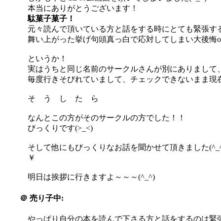
本当にありがとうございます！
駄菓子菓子！
元々読んで頂いている方と話をする時にとても緊張す
舞い上がった挙げ句頭真っ白で応対してしまい大後悔or
というか！
実はうちと同じ名前のサークルさんが別にありまして
毎度行きそびれていまして、チェックできないまま現
そ う し た ら
なんとこの方がそのサークルの方でした！！
びっくりです(>_<)
そして他にもびっくりなお話を聞かせて頂きました(^_^;
￥
明日は挨拶に行きますよ～～～(^_^)
＠
売り子中:
やっぱり自分の本を読んで下さる方と話をするのは緊張す