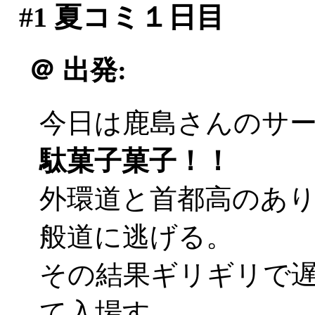
#1
夏コミ１日目
＠
出発:
今日は鹿島さんのサ
駄菓子菓子！！
外環道と首都高のあ
般道に逃げる。
その結果ギリギリで遅刻
て入場す。