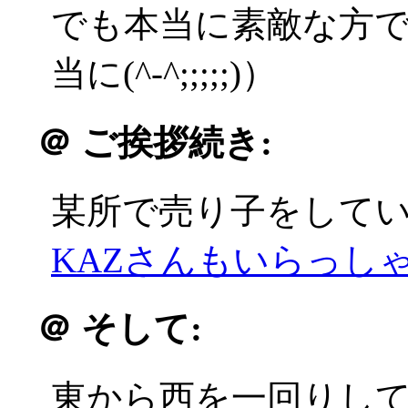
でも本当に素敵な方
当に(^-^;;;;;)）
＠
ご挨拶続き:
某所で売り子をして
KAZさんもいらっしゃい
＠
そして:
東から西を一回りし