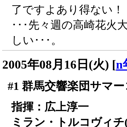
了ですよあり得ない！
･･･先々週の高崎花火
しい･･･。
2005年08月16日(火)
[
n
#1
群馬交響楽団サマーコ
指揮：広上淳一
ミラン・トルコヴィチ(f