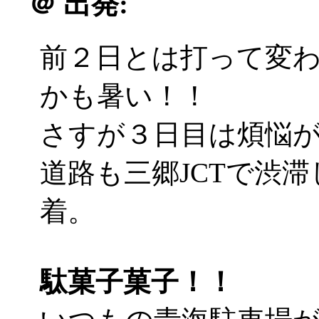
＠
出発:
前２日とは打って変
かも暑い！！
さすが３日目は煩悩が違う
道路も三郷JCTで渋
着。
駄菓子菓子！！