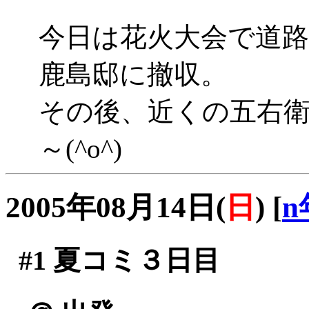
今日は花火大会で道
鹿島邸に撤収。
その後、近くの五右
～(^o^)
2005年08月14日(
日
)
[
n
#1
夏コミ３日目