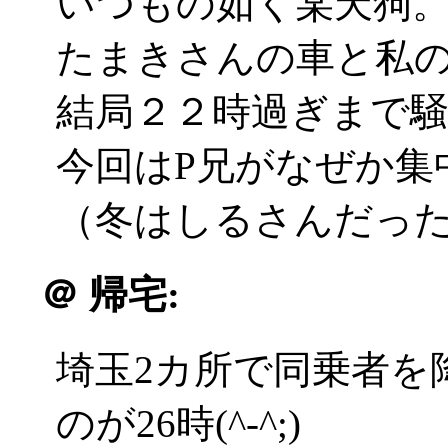
いつもの如く某天狗
たまきさんの車と私
結局２２時過ぎまで
今回はP兄がなぜか集
（冬はしるさんだったな(^
＠
帰宅:
埼玉2カ所で同乗者を
のが26時(^-^;)