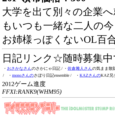
大学を出て別々の企業へ
もいつも一緒な二人の今
お姉様っぽくないOL百
日記リンク☆随時募集中です
・
おさかなさん
のさかにゃ日記
/ ・
佐倉雅人さん
の気まま散
/ ・
monoさんの
さぼり日記ensemble
/ ・
KAZさんの
KAZ兄
2012ゲーム進度
FFXI:RANK9(WHM95)