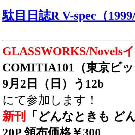
駄目日誌R V-spec（1999/
GLASSWORKS/Nove
COMITIA101（東京
9月2日（日）う12b
にて参加します！
新刊
「どんなときも どん
20P 領布価格￥300