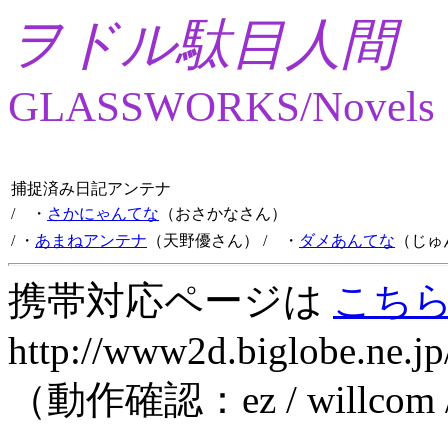
ヲドル駄目人間
GLASSWORKS/Novels
捕捉済み日記アンテナ
/ ・
さかにゃんてな
（おさかなさん）
/ ・
あまねアンテナ
（天野優さん）
/ ・
ダメあんてな
（じゅ
携帯対応ページは
こち
http://www2d.biglobe.ne.jp
（動作確認：ez / willcom 