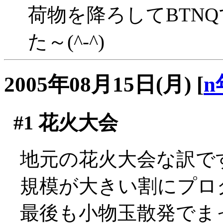
荷物を降ろしてBTN
た～(^-^)
2005年08月15日(月)
[
n
#1
花火大会
地元の花火大会な訳で
規模が大きい割にプロ
最後も小物玉散発でま