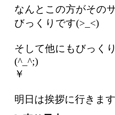
なんとこの方がその
びっくりです(>_<)
そして他にもびっく
(^_^;)
￥
明日は挨拶に行きますよ