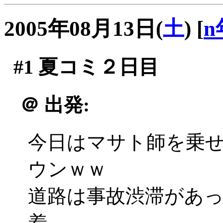
2005年08月13日(
土
)
[
n
#1
夏コミ２日目
＠
出発:
今日はマサト師を乗
ウンｗｗ
道路は事故渋滞があ
着。