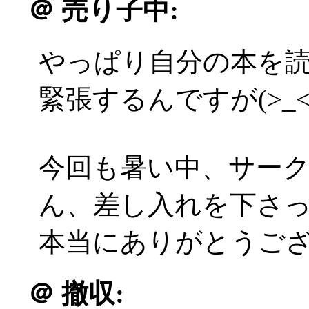
＠
売り子中:
やっぱり自分の本を
緊張するんですが(>_<
今回も暑い中、サー
ん、差し入れを下さ
本当にありがとうござい
＠
撤収: