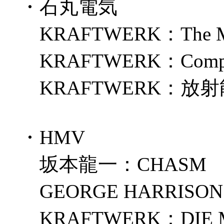
・石丸電気
KRAFTWERK：The
KRAFTWERK：Comp
KRAFTWERK：放
・HMV
坂本龍一：CHASM
GEORGE HARRISON：c
KRAFTWERK：DIE 