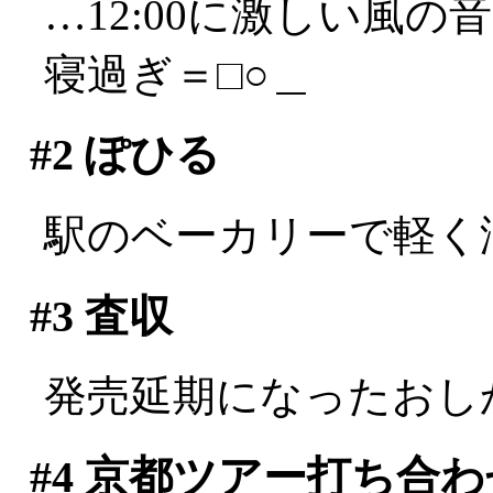
…12:00に激しい風の
寝過ぎ＝□○＿
#2
ぽひる
駅のベーカリーで軽く
#3
査収
発売延期になったおし
#4
京都ツアー打ち合わ