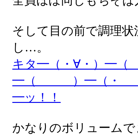
全員ほぼ同じもちそば
そして目の前で調理状
し…。
キタ━（・∀・）━（
━（ ）━（・ ）
━ッ！！
かなりのボリュームで