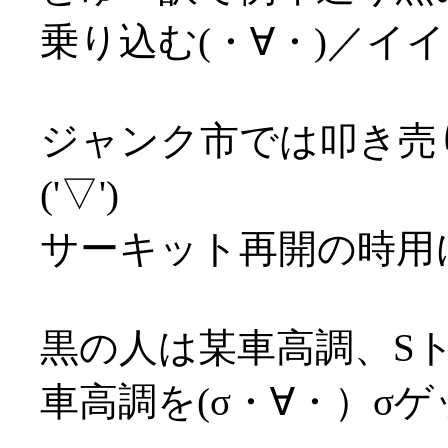
乗り込む(・∀・)／イ
ジャンク市では叩き売
('▽')
サーキット再開の時用に(^-
黒の人は某車高調、S
車高調を(σ・∀・）σゲ