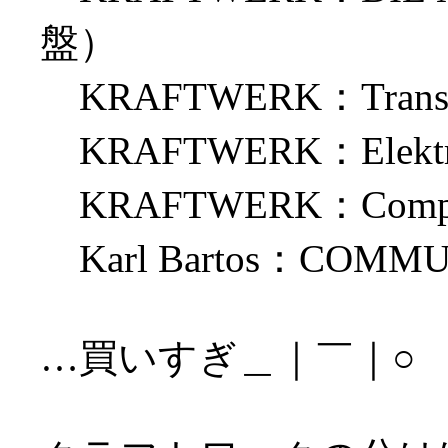
盤）
KRAFTWERK：Trans 
KRAFTWERK：Elektr
KRAFTWERK：Comp
Karl Bartos：COM
…買いすぎ＿｜￣｜○