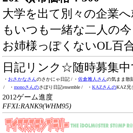
大学を出て別々の企業へ
もいつも一緒な二人の今
お姉様っぽくないOL百
日記リンク☆随時募集中です
・
おさかなさん
のさかにゃ日記
/ ・
佐倉雅人さん
の気まま散
/ ・
monoさんの
さぼり日記ensemble
/ ・
KAZさんの
KAZ兄
2012ゲーム進度
FFXI:RANK9(WHM95)