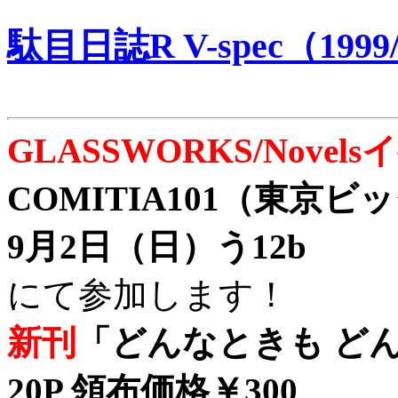
駄目日誌R V-spec（1999/
GLASSWORKS/Nove
COMITIA101（東京
9月2日（日）う12b
にて参加します！
新刊
「どんなときも どん
20P 領布価格￥300