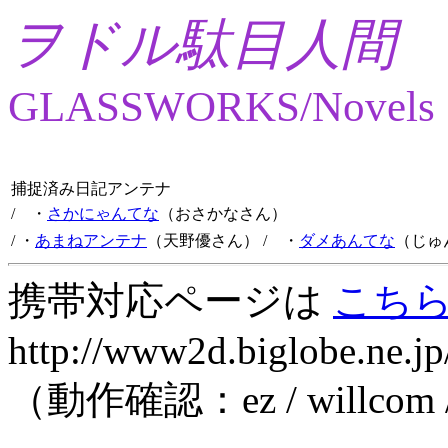
ヲドル駄目人間
GLASSWORKS/Novels
捕捉済み日記アンテナ
/ ・
さかにゃんてな
（おさかなさん）
/ ・
あまねアンテナ
（天野優さん）
/ ・
ダメあんてな
（じゅ
携帯対応ページは
こち
http://www2d.biglobe.ne.jp
（動作確認：ez / willcom 