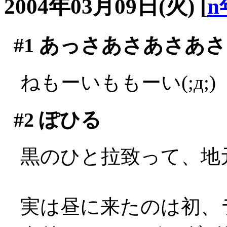
2004年03月09日(火)
[
n
#1
あっさあさあさあさ
ねもーいももーい(;д;)
#2
ぽひる
黒のひと拉致って、地
実は昼に来たのは初、