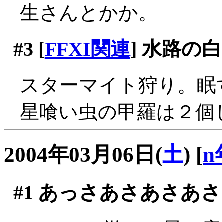
生さんとかか。
#3
[
FFXI関連
] 水路の
スターマイト狩り。眠
星喰い虫の甲羅は２個
2004年03月06日(
土
)
[
n
#1
あっさあさあさあさ