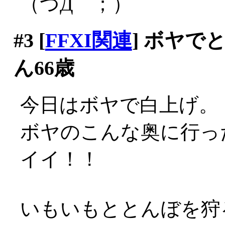
（つД｀；）
#3
[
FFXI関連
] ボヤ
ん66歳
今日はボヤで白上げ。
ボヤのこんな奥に行った
イイ！！
いもいもととんぼを狩