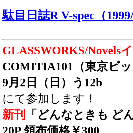
駄目日誌R V-spec（1999/
GLASSWORKS/Nove
COMITIA101（東京
9月2日（日）う12b
にて参加します！
新刊
「どんなときも どん
20P 領布価格￥300