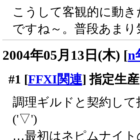
こうして客観的に動き
ですね～。普段あまり
2004年05月13日(木)
[
n
#1
[
FFXI関連
] 指定生
調理ギルドと契約して
('▽')
…最初はネピムナイト