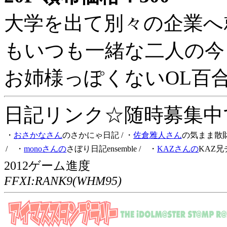
大学を出て別々の企業へ
もいつも一緒な二人の今
お姉様っぽくないOL百
日記リンク☆随時募集中です
・
おさかなさん
のさかにゃ日記
/ ・
佐倉雅人さん
の気まま散
/ ・
monoさんの
さぼり日記ensemble
/ ・
KAZさんの
KAZ兄
2012ゲーム進度
FFXI:RANK9(WHM95)