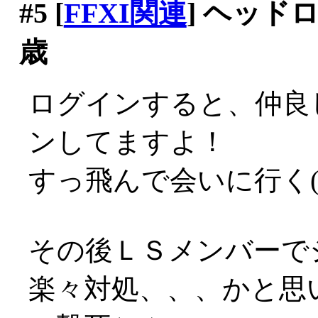
#5
[
FFXI関連
] ヘッ
歳
ログインすると、仲良
ンしてますよ！
すっ飛んで会いに行く('
その後ＬＳメンバーで
楽々対処、、、かと思