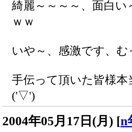
綺麗～～～～、面白い
ｗｗ
いや～、感激です、む
手伝って頂いた皆様本
('▽')
2004年05月17日(月)
[
n