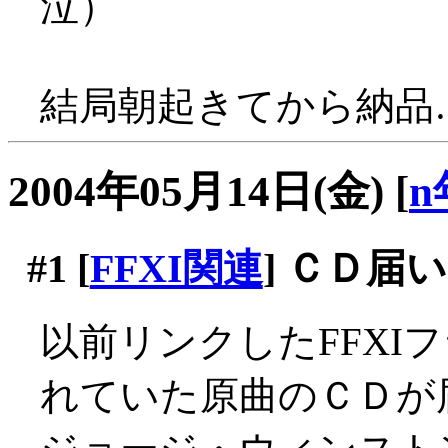
泣）
結局朝起きてから納品
2004年05月14日(金)
[
n
#1
[
FFXI関連
] ＣＤ届
以前リンクしたFFXI
れていた原曲のＣＤが届き