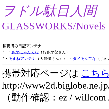
ヲドル駄目人間
GLASSWORKS/Novels
捕捉済み日記アンテナ
/ ・
さかにゃんてな
（おさかなさん）
/ ・
あまねアンテナ
（天野優さん）
/ ・
ダメあんてな
（じゅ
携帯対応ページは
こち
http://www2d.biglobe.ne.jp
（動作確認：ez / willcom 